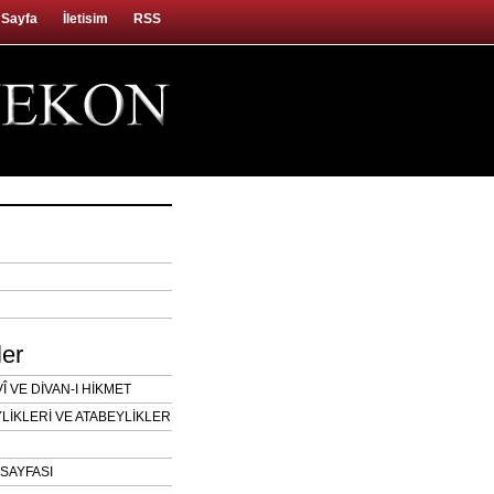
 Sayfa
İletisim
RSS
ler
 VE DİVAN-I HİKMET
LİKLERİ VE ATABEYLİKLER
SAYFASI