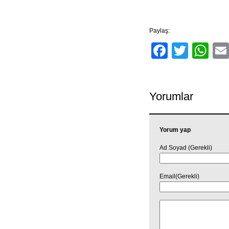
Paylaş:
Facebo
Twitt
Wh
Yorumlar
Yorum yap
Ad Soyad (Gerekli)
Email(Gerekli)