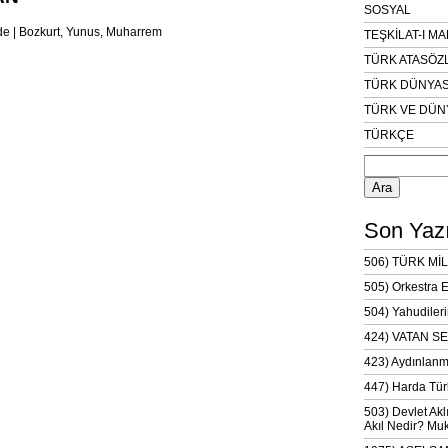
SOSYAL
TEŞKİLAT-I M
TÜRK ATASÖZ
TÜRK DÜNYAS
TÜRK VE DÜN
TÜRKÇE
Arama:
Son Yazı
506) TÜRK MİL
505) Orkestra 
504) Yahudileri
424) VATAN SE
423) Aydınlanm
447) Harda Tür
503) Devlet Akl
Akıl Nedir? Muk