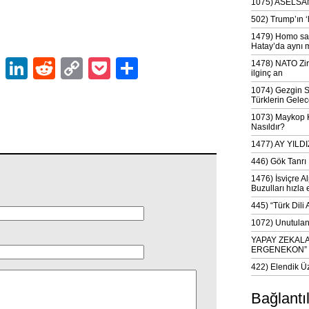
1075) ASELSAN
502) Trump’ın 
1479) Homo sap
Hatay’da aynı 
ok
er
atsApp
Email
LinkedIn
Reddit
Copy
Pocket
Share
1478) NATO Zir
ilginç an
Link
1074) Gezgin S
Türklerin Gelec
1073) Maykop Kü
Nasıldır?
1477) AY YIL
446) Gök Tanrı 
1476) İsviçre Al
Buzulları hızla 
445) “Türk Dili
1072) Unutulan 
YAPAY ZEKAL
ERGENEKON”
422) Elendik Ü
Bağlantı