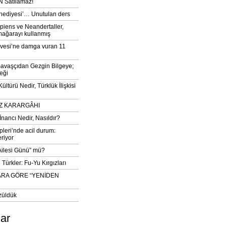
 Satılamaz!
‘hediyesi’… Unutulan ders
iens ve Neandertaller,
mağarayı kullanmış
vesi’ne damga vuran 11
avaşçıdan Gezgin Bilgeye;
eği
ltürü Nedir, Türklük İlişkisi
DIZ KARARGÂHI
İnancı Nedir, Nasıldır?
pleri’nde acil durum:
eriyor
 Ailesi Günü” mü?
Türkler: Fu-Yu Kırgızları
ARA GÖRE “YENİDEN
züldük
lar