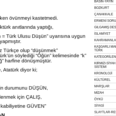
BASIN-YAYIN
BOZKURT
ÇANAKKALE
rken övünmeyi kastetmedi.
ERMENİ SOR
türk anıtlarında yaptığı,
GILGAMIŞ DES
İSLAMİYET
 = Türk Ulusu Düşün” uyarısına uygun
KAHRAMANLAR
 yapmıştır.
KAŞGARLI MA
z Türkçe olup “düşünmek”
TÜRK
ürk’ün söylediği “Öğün” kelimesinde “k”
KATEGORİLE
ğ” harfine dönüşmüştür.
KIRMIZI-SİYA
SİSTEMİ
 Atatürk diyor ki;
KRONOLOJİ
KÜLTÜREL
MARŞLAR
nin durumunu DÜŞÜN,
MİZAH
lenmek için ÇALIŞ,
ÖYKÜ
, kabiliyetine GÜVEN”
SİYASİ
SLAYTLAR-RE
AN