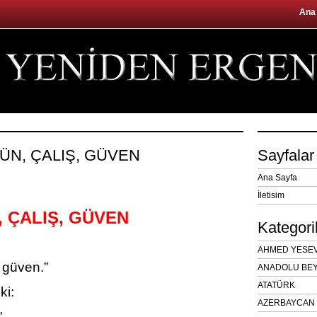
Ana
ĞÜN, ÇALIŞ, GÜVEN
Sayfalar
Ana Sayfa
İletisim
 ÇALIŞ, GÜVEN
Kategori
AHMED YESEVÎ
, güven.”
ANADOLU BEY
ATATÜRK
ki:
AZERBAYCAN 
”