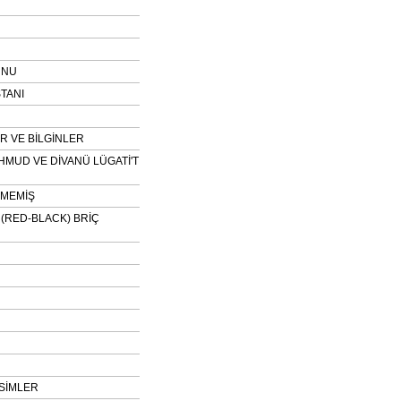
UNU
TANI
 VE BİLGİNLER
HMUD VE DİVANÜ LÜGATİ'T
NMEMİŞ
H (RED-BLACK) BRİÇ
SİMLER