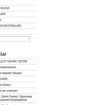
AHSUSA
LERİ
I
YA DESTANLARI
lar
LETİ “HAYIR!” DİYOR
Enstrümanları
n Arjantin Sevgisi
VGİSİ
a Süreci
k var oralıyam
ı, Derin Devlet, Toplumsal
ayeseli Karşılaştırma