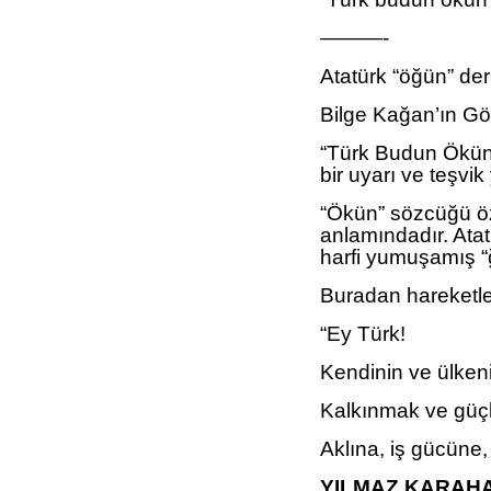
———-
Atatürk “öğün” de
Bilge Kağan’ın Gök
“Türk Budun Ökün
bir uyarı ve teşvik
“Ökün” sözcüğü ö
anlamındadır. Atat
harfi yumuşamış “
Buradan hareketle,
“Ey Türk!
Kendinin ve ülke
Kalkınmak ve güç
Aklına, iş gücüne
YILMAZ KARAH