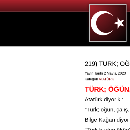
219) TÜRK; Ö
Yayin Tarihi 2 Mayıs, 2023
Kategori
ATATÜRK
TÜRK; ÖĞÜN,
Atatürk diyor ki:
“Türk; öğün, çalış
Bilge Kağan diyor 
“Türk budun ökün