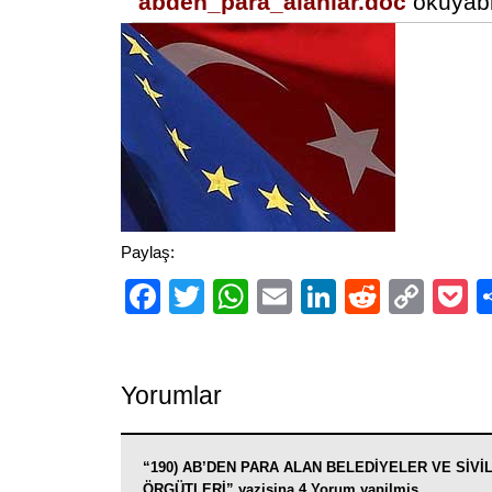
abden_para_alanlar.doc
okuyabi
Paylaş:
Facebook
Twitter
WhatsApp
Email
LinkedIn
Reddit
Cop
P
Link
Yorumlar
“190) AB’DEN PARA ALAN BELEDİYELER VE SİVİ
ÖRGÜTLERİ” yazisina 4 Yorum yapilmis