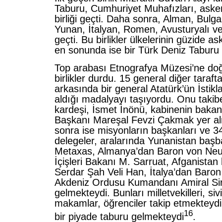
Taburu, Cumhuriyet Muhafızları, asker
birliği geçti. Daha sonra, Alman, Bulgar
Yunan, İtalyan, Romen, Avusturyalı ve 
geçti. Bu birlikler ülkelerinin güzide ask
en sonunda ise bir Türk Deniz Taburu 
Top arabası Etnografya Müzesi’ne do
birlikler durdu. 15 general diğer taraf
arkasında bir general Atatürk’ün İstikl
aldığı madalyayı taşıyordu. Onu takib
kardeşi, İsmet İnönü, kabinenin baka
Başkanı Mareşal Fevzi Çakmak yer a
sonra ise misyonların başkanları ve 3
delegeler, aralarında Yunanistan baş
Metaxas, Almanya’dan Baron von Neu
İçişleri Bakanı M. Sarruat, Afganistan
Serdar Şah Veli Han, İtalya’dan Baron A
Akdeniz Ordusu Kumandanı Amiral Si
gelmekteydi. Bunları milletvekilleri, si
makamlar, öğrenciler takip etmekteydi
16
bir piyade taburu gelmekteydi
.