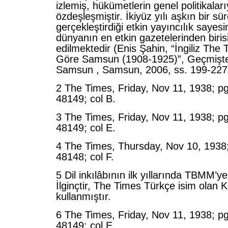
izlemiş, hükümetlerin genel politikalar
özdeşleşmiştir. İkiyüz yılı aşkın bir sür
gerçekleştirdiği etkin yayıncılık sayes
dünyanın en etkin gazetelerinden biris
edilmektedir (Enis Şahin, “İngiliz The
Göre Samsun (1908-1925)”, Geçmişt
Samsun , Samsun, 2006, ss. 199-227,
2 The Times, Friday, Nov 11, 1938; pg
48149; col B.
3 The Times, Friday, Nov 11, 1938; pg
48149; col E.
4 The Times, Thursday, Nov 10, 1938;
48148; col F.
5 Dil inkılâbının ilk yıllarında TBMM’ye
İlginçtir, The Times Türkçe isim olan 
kullanmıştır.
6 The Times, Friday, Nov 11, 1938; pg
48149; col E.