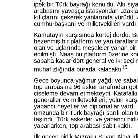
ipek bir Türk bayrağı konuldu. Altı siya
arabasını yavaşça istasyondan uzaklaşt
kılıçlarını çekerek yanlarında yürüdü.
cumhurbaşkanı ve milletvekilleri vardı.
Kamutayın karşısında kortej durdu. Bu
bezenmiş bir platform ve yan tarafları
olan ve uçlarında meşaleler yanan bir 
edilmişti. Naaş bu platform üzerine ko
sabaha kadar dört general ve iki seçil
15
muhafızlığında burada kalacaktı
.
Gece boyunca yağmur yağdı ve sabahl
top arabasına 96 asker tarafından göt
çiseleme devam etmekteydi. Katafalkın
generaller ve milletvekilleri, yolun karş
yabancı heyetler ve diplomatlar vardı.
omzunda bir Türk bayrağı sarılı olan 
taşındı. Türk askerleri ve yabancı birli
yaparlarken, top arabası sabit kaldı.
İlk geçen birlik Mızraklı Süvari Alayı i