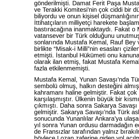
gönderilmişti. Damat Ferit Paşa Mustaf
ve Terakki Komitesi’nin çok ciddi bir
biliyordu ve onun kişisel düşmanlığını
İttihatçıların milliyetçi harekete başla
bastıracağına inanmaktaydı. Fakat o 
vatansever bir Türk olduğunu unutmuşt
sonlarında Mustafa Kemal, Rauf Bey ve
birlikte “Misak-i Milli”nin esasları çizile
etmişti. İstanbul Hükümeti onu kanuna 
olarak ilan etmiş, fakat Mustafa Kem
fazla etkilenmemişti.
Mustafa Kemal, Yunan Savaşı’nda Türk
sembolü olmuş, halkın desteğini almış 
kahramanı haline gelmiştir. Fakat çok 
karşılaşmıştır. Ülkenin büyük bir kısm
çıkmıştı. Daha sonra Sakarya Savaş
gelmiştir. Sakarya Savaşı’nda Türk as
sonucunda Yunanlılar Ankara’ya ulaşa
yıl sonra Yunan ordusu darmadağın edil
de Fransızlar tarafından yalnız bırakıl
böylece Lozan zaferine giden yol açılm