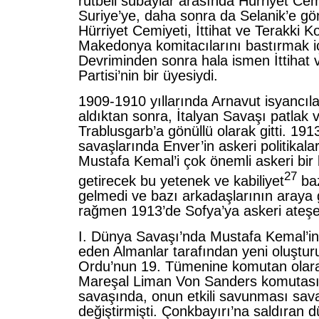
rütbeli subaylar arasında Hürriyet Cem
Suriye’ye, daha sonra da Selanik’e gön
Hürriyet Cemiyeti, İttihat ve Terakki Kom
Makedonya komitacılarını bastırmak i
Devriminden sonra hala ismen İttihat 
Partisi’nin bir üyesiydi.
1909-1910 yıllarında Arnavut isyancıl
aldıktan sonra, İtalyan Savaşı patlak 
Trablusgarb’a gönüllü olarak gitti. 19
savaşlarında Enver’in askeri politikalar
Mustafa Kemal’i çok önemli askeri bir l
27
getirecek bu yetenek ve kabiliyet
baz
gelmedi ve bazı arkadaşlarının araya 
rağmen 1913’de Sofya’ya askeri ateşe 
I. Dünya Savaşı’nda Mustafa Kemal’in k
eden Almanlar tarafından yeni oluştur
Ordu’nun 19. Tümenine komutan olarak
Mareşal Liman Von Sanders komutası
savaşında, onun etkili savunması sava
değiştirmişti. Çonkbayırı’na saldıran 