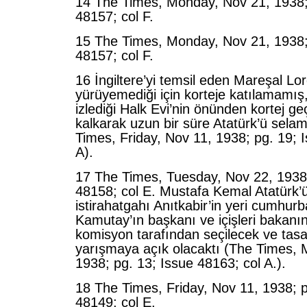
14 The Times, Monday, Nov 21, 1938;
48157; col F.
15 The Times, Monday, Nov 21, 1938;
48157; col F.
16 İngiltere’yi temsil eden Mareşal L
yürüyemediği için korteje katılamamış,
izlediği Halk Evi’nin önünden kortej g
kalkarak uzun bir süre Atatürk’ü selam
Times, Friday, Nov 11, 1938; pg. 19; 
A).
17 The Times, Tuesday, Nov 22, 1938;
48158; col E. Mustafa Kemal Atatürk’
istirahatgahı Anıtkabir’in yeri cumhur
Kamutay’ın başkanı ve içişleri bakanı
komisyon tarafından seçilecek ve tasa
yarışmaya açık olacaktı (The Times,
1938; pg. 13; Issue 48163; col A.).
18 The Times, Friday, Nov 11, 1938; p
48149; col E.