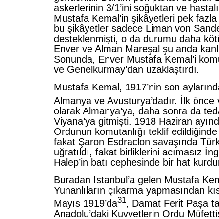
askerlerinin 3/1’ini soğuktan ve hastal
Mustafa Kemal’in şikâyetleri pek fazla
bu şikâyetler sadece Liman von Sande
desteklenmişti, o da durumu daha kötü
Enver ve Alman Mareşal şu anda kanlı 
Sonunda, Enver Mustafa Kemal’i komu
ve Genelkurmay’dan uzaklaştırdı.
Mustafa Kemal, 1917’nin son ayların
Almanya ve Avusturya’dadır. İlk önce 
olarak Almanya’ya, daha sonra da teda
Viyana’ya gitmişti. 1918 Haziran ayında 
Ordunun komutanlığı teklif edildiğinde 
fakat Şaron Esdraclon savaşında Türk 
uğratıldı, fakat birliklerini acımasız İng
Halep’in batı cephesinde bir hat kurd
Buradan İstanbul’a gelen Mustafa Kem
Yunanlıların çıkarma yapmasından kıs
31
Mayıs 1919’da
, Damat Ferit Paşa t
Anadolu’daki Kuvvetlerin Ordu Müfettiş