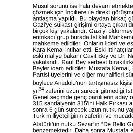
Musul sorunu ise hala devam etmekte 
çözmek için İngiltere ile direkt görüşm
antlaşma yapıldı. Bu olaydan birkaç g
Gazi’ye suikast girişimi ortaya çıkarıl
birçok kişi yakalandı. Gazi’yi öldürm
entrikacı grup burada İstiklal Mahkeme
mahkeme edildiler. Onların lideri ve esk
Kara Kemal intihar etti. Eski ittihatçıl
eski maliye bakanı Cavit Bey ve Dr. 
yakalandı. Rauf Bey serbest bırakılır
Beyler idam edildiler. Mustafa Kemal, İ
Partisi üyelerini ve diğer muhalifleri 
böylece Anadolu’nun tartışmasız kişisi
34
yıl
zaferini uzun süredir gitmediği İst
Genel seçimde genç partililerin aday ol
315 sandalyenin 315’ini Halk Fırkası a
sonra 6 gün sürecek uzun nutkunu ya
Türk milliyetçiliğinin zaferini ve mücade
Atatürk’ün nutku Sezar’ın “De Bello Ga
benzemektedir. Daha sonra Mustafa K