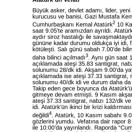
Büyük asker, devlet adamı, lider, yeni 
kurucusu ve banisi, Gazi Mustafa Kema
2
Cumhurbaşkanı Kemal Atatürk
10 Ka
saat 9.05’te aramızdan ayrıldı. Atatür
aydır siroz hastalığı ile savaşmaktayd
gününe kadar durumu oldukça iyi idi, 
kötüleşti. Salı günü sabah 7.00’de bilin
3
daha bilinci açılmadı
. Aynı gün saat 
açıklamada ateşi 35.83 santigrat, nab
solunumu 28/dk idi. Akşam 9.00’da ya
açıklamada ise ateşi 37.33 santigrat,
solunumu 40/dk idi ve durum daha da 
Takip eden gece boyunca da Atatürk’
gitmeye devam etmişti. 9 Kasım akşa
ateşi 37.33 santigrat, nabzı 132/dk v
idi. Atatürk’ün ikinci bir krizi kaldırm
4
değildi
. Atatürk, 10 Kasım sabahı 9.
gözlerini yumdu. Vefatına dair rapor 
ile 10:00’da yayınlandı. Raporda “Cu