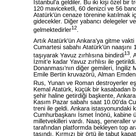
İstanbul’a geldiler. Bu iki kişi özel bir 
120 maviceketli, 60 denizci ve 56 bando
Atatürk’ün cenaze törenine katılmak i
gidecekler. Diğer yabancı delegeler v
12
gelmektedirler
.
Artık Atatürk’ün Ankara’ya gitme vakti 
Cumartesi sabahı Atatürk’ün naaşını 
13
taşıyarak Yavuz zırhlısına bindirdi
. 
İzmit’e kadar Yavuz zırhlısı ile getirildi
Donanması’nın diğer gemileri, İngiliz 
Emile Bertin kruvazörü, Alman Emden
Rus, Yunan ve Roman destroyerler eşli
Kemal Atatürk, küçük bir kasabadan 
şehir haline getirdiği başkente, Ankar
Kasım Pazar sabahı saat 10.00’da C
treni ile geldi. Ankara istasyonundaki
Cumhurbaşkanı İsmet İnönü, kabine ü
milletvekilleri vardı. Naaş, generaller 
tarafından platformda bekleyen top a
taşındı. Kırmızı bir örtü ile tabut kapa