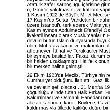
Atatürk zafer sarhoşluğu içerisine gir
o, İzmir’in yakılmasını ve katliam yapı
1 Kasım 1922’de Büyük Millet Meclisi s
17 Kasım’da Sultan Vahdettin bir d
üzere İstanbul’u terk ederek Malta’ya g
Kasım ayında Abdülmecit Efendi’yi Osm
liyakatli insanı olarak Müslümanların Ha
devrim bütün İslam dünyasında büyük
oldu. Muhafazakârlar ve makamları alı
affetmeyen İttihat ve Terakkiciler Mus
birleşmeye başladılar. Fakat, durum çok
bir halden uzaklaşmıştı. Halifelik onun
bir merkez haline gelmişti.
29 Ekim 1923’de Meclis, Türkiye’nin re
Cumhuriyet olduğunu ilan etti, Gazi i
ve devletin şefi olacaktı. 31 Mart’ta 1
çoğunluğu elinde tutan Halk Fırkası Hal
Kaldırılması ve Osmanlı Hanedanı’nın 
alakalı kanunu çıkardı. Böylece, Gazi h
kaldırmasıyla ülkede laikliğe doğru bir