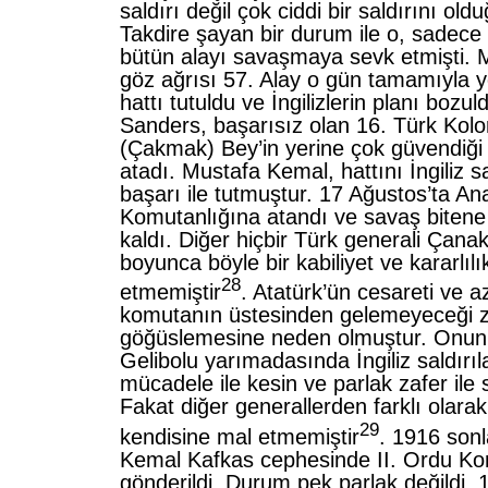
saldırı değil çok ciddi bir saldırını oldu
Takdire şayan bir durum ile o, sadece 
bütün alayı savaşmaya sevk etmişti. 
göz ağrısı 57. Alay o gün tamamıyla y
hattı tutuldu ve İngilizlerin planı bozu
Sanders, başarısız olan 16. Türk Kolo
(Çakmak) Bey’in yerine çok güvendiği
atadı. Mustafa Kemal, hattını İngiliz sa
başarı ile tutmuştur. 17 Ağustos’ta An
Komutanlığına atandı ve savaş bitene
kaldı. Diğer hiçbir Türk generali Çana
boyunca böyle bir kabiliyet ve kararlılı
28
etmemiştir
. Atatürk’ün cesareti ve a
komutanın üstesinden gelemeyeceği zor
göğüslemesine neden olmuştur. Onun 
Gelibolu yarımadasında İngiliz saldır
mücadele ile kesin ve parlak zafer ile
Fakat diğer generallerden farklı olarak
29
kendisine mal etmemiştir
. 1916 son
Kemal Kafkas cephesinde II. Ordu Ko
gönderildi. Durum pek parlak değildi.