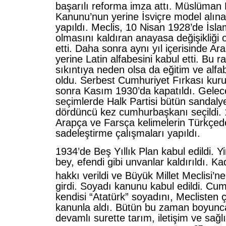
başarılı reforma imza attı. Müslüman
Kanunu’nun yerine İsviçre model alına
yapıldı. Meclis, 10 Nisan 1928’de İslam
olmasını kaldıran anayasa değişikliği oy
etti. Daha sonra aynı yıl içerisinde Ar
yerine Latin alfabesini kabul etti. Bu ra
sıkıntıya neden olsa da eğitim ve alfab
oldu. Serbest Cumhuriyet Fırkası kuru
sonra Kasım 1930’da kapatıldı. Gelece
seçimlerde Halk Partisi bütün sandalye
dördüncü kez cumhurbaşkanı seçildi. 
Arapça ve Farsça kelimelerin Türkçede
sadeleştirme çalışmaları yapıldı.
1934’de Beş Yıllık Plan kabul edildi. Y
bey, efendi gibi unvanlar kaldırıldı. K
hakkı verildi ve Büyük Millet Meclisi’n
girdi. Soyadı kanunu kabul edildi. C
kendisi “Atatürk” soyadını, Meclisten ç
kanunla aldı. Bütün bu zaman boyun
devamlı surette tarım, iletişim ve sağ