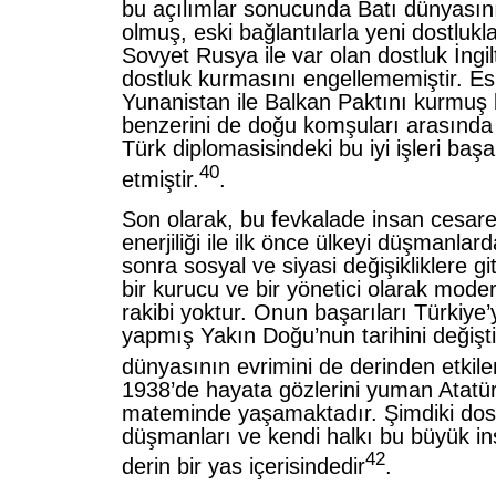
bu açılımlar sonucunda Batı dünyasını
olmuş, eski bağlantılarla yeni dostlukl
Sovyet Rusya ile var olan dostluk İng
dostluk kurmasını engellememiştir. E
Yunanistan ile Balkan Paktını kurmuş 
benzerini de doğu komşuları arasında
Türk diplomasisindeki bu iyi işleri başar
40
etmiştir.
.
Son olarak, bu fevkalade insan cesareti
enerjiliği ile ilk önce ülkeyi düşmanlar
sonra sosyal ve siyasi değişikliklere git
bir kurucu ve bir yönetici olarak mod
rakibi yoktur. Onun başarıları Türkiye’
yapmış Yakın Doğu’nun tarihini değişt
dünyasının evrimini de derinden etkile
1938’de hayata gözlerini yuman Atatür
mateminde yaşamaktadır. Şimdiki dostl
düşmanları ve kendi halkı bu büyük in
42
derin bir yas içerisindedir
.