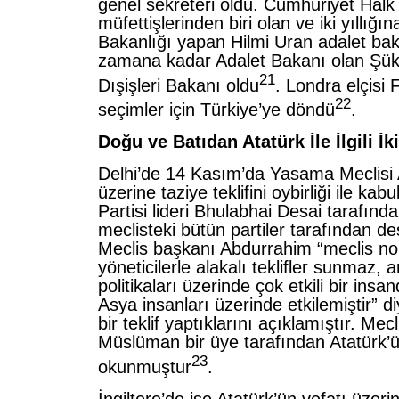
genel sekreteri oldu. Cumhuriyet Halk P
müfettişlerinden biri olan ve iki yıllığ
Bakanlığı yapan Hilmi Uran adalet bak
zamana kadar Adalet Bakanı olan Şük
21
Dışişleri Bakanı oldu
. Londra elçisi
22
seçimler için Türkiye’ye döndü
.
Doğu ve Batıdan Atatürk İle İlgili İ
Delhi’de 14 Kasım’da Yasama Meclisi A
üzerine taziye teklifini oybirliği ile kabu
Partisi lideri Bhulabhai Desai tarafınd
meclisteki bütün partiler tarafından de
Meclis başkanı Abdurrahim “meclis n
yöneticilerle alakalı teklifler sunmaz,
politikaları üzerinde çok etkili bir ins
Asya insanları üzerinde etkilemiştir” 
bir teklif yaptıklarını açıklamıştır. Me
Müslüman bir üye tarafından Atatürk’ü 
23
okunmuştur
.