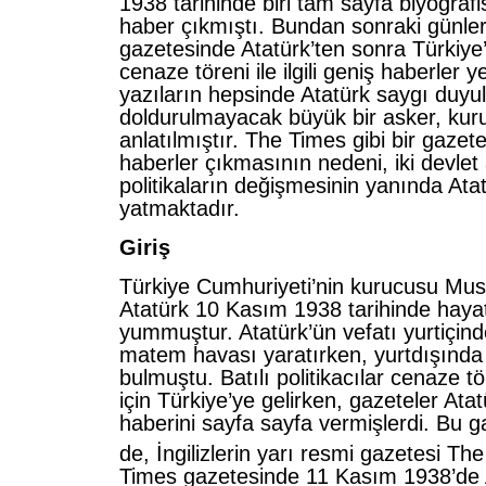
1938 tarihinde biri tam sayfa biyograf
haber çıkmıştı. Bundan sonraki günle
gazetesinde Atatürk’ten sonra Türkiy
cenaze töreni ile ilgili geniş haberler y
yazıların hepsinde Atatürk saygı duyul
doldurulmayacak büyük bir asker, kuru
anlatılmıştır. The Times gibi bir gaze
haberler çıkmasının nedeni, iki devlet
politikaların değişmesinin yanında Ata
yatmaktadır.
Giriş
Türkiye Cumhuriyeti’nin kurucusu Mu
Atatürk 10 Kasım 1938 tarihinde hayat
yummuştur. Atatürk’ün vefatı yurtiçind
matem havası yaratırken, yurtdışında
bulmuştu. Batılı politikacılar cenaze 
için Türkiye’ye gelirken, gazeteler Atat
haberini sayfa sayfa vermişlerdi. Bu ga
de, İngilizlerin yarı resmi gazetesi Th
Times gazetesinde 11 Kasım 1938’de A