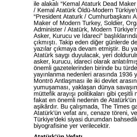
ile alakalı “Kemal Ataturk Dead Make
/ Kemal Atatürk Öldü-Modern Türkiye’
“President Ataturk / Cumhurbaşkanı At
Maker of Modern Turkey, Soldier, Org
Administer / Atatürk, Modern Türkiye’
Asker, Kurucu ve İdareci” başlıklarında 
çıkmıştı. Takip eden diğer günlerde d
yazılar çıkmaya devam etmiştir. Bu ya
Atatürk saygı duyulacak, yeri dolduru
asker, kurucu, idareci olarak anlatılmışt
önemli gazetelerinden birinde bu türde
yayınlanma nedenleri arasında 1936 y
Montrö Antlaşması ile iki devlet arasında
yumuşaması, yaklaşan dünya savaşına
müttefik arayışı politikaları gibi çeşitli 
fakat en önemli nedenin de Atatürk’ün
aşikârdır. Bu çalışmada, The Times g
Atatürk’ün vefat anı, cenaze töreni, v
Türkiye’deki siyasi durumdan bahsedil
biyografisine yer verilecektir.
Atatürk’ün Vefatı