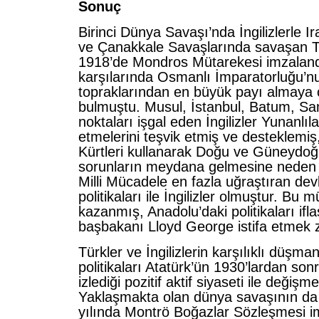
Sonuç
Birinci Dünya Savaşı’nda İngilizlerle Ira
ve Çanakkale Savaşlarında savaşan T
1918’de Mondros Mütarekesi imzaland
karşılarında Osmanlı İmparatorluğu’n
topraklarından en büyük payı almaya ça
bulmuştu. Musul, İstanbul, Batum, Sam
noktaları işgal eden İngilizler Yunanlıla
etmelerini teşvik etmiş ve desteklemi
Kürtleri kullanarak Doğu ve Güneydo
sorunların meydana gelmesine neden o
Milli Mücadele en fazla uğraştıran dev
politikaları ile İngilizler olmuştur. Bu 
kazanmış, Anadolu’daki politikaları ifla
başbakanı Lloyd George istifa etmek 
Türkler ve İngilizlerin karşılıklı düşma
politikaları Atatürk’ün 1930’lardan sonr
izlediği pozitif aktif siyaseti ile değiş
Yaklaşmakta olan dünya savaşının da e
yılında Montrö Boğazlar Sözleşmesi i