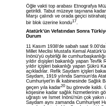
Öğle vakti top arabası Etnografya Mü
getirildi. Tabut müzeye taşınana kada
Marşı çalındı ve orada geçici istirah
17
bir blok üzerine kondu
.
Atatürk’ün Vefatından Sonra Türkiy
Durum
11 Kasım 1938’de sabah saat 9.00’da
Millet Meclisi Mustafa Kemal Atatürk’
İnönü’yü oybirliği ile cumhurbaşkanlığ
yıldır dışişleri bakanlığı yapan Tevfik
yıldır içişleri bakanlığı yapan Şükrü Kay
açıkladılar. Refik Saydam içişleri baka
Saydam, 1919 yılında Samsun’da Atatü
Cumhuriyet’in ilk kabinesinde Sağlık 
20
geçen yıla kadar
bu görevde kaldı. 
köşesine kadar sağlık hizmetlerinin gö
uğraştı ve İsmet İnönü’nün çok yakın a
Saydam aynı zamanda Cumhuriyet Halk