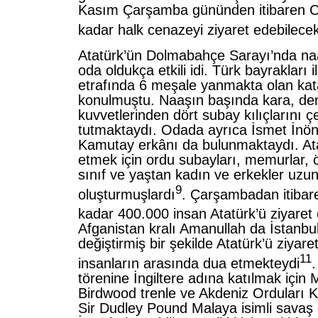
Kasım Çarşamba gününden itibaren
kadar halk cenazeyi ziyaret edebilecek
Atatürk’ün Dolmabahçe Sarayı’nda na
oda oldukça etkili idi. Türk bayrakları i
etrafında 6 meşale yanmakta olan kat
konulmuştu. Naaşın başında kara, den
kuvvetlerinden dört subay kılıçlarını 
tutmaktaydı. Odada ayrıca İsmet İnö
Kamutay erkânı da bulunmaktaydı. Ata
etmek için ordu subayları, memurlar, ö
sınıf ve yaştan kadın ve erkekler uzun
9
oluşturmuşlardı
. Çarşambadan itiba
kadar 400.000 insan Atatürk’ü ziyaret 
Afganistan kralı Amanullah da İstanbul
değiştirmiş bir şekilde Atatürk’ü ziyar
11
insanların arasında dua etmekteydi
.
törenine İngiltere adına katılmak için
Birdwood trenle ve Akdeniz Orduları 
Sir Dudley Pound Malaya isimli savaş 