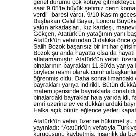
genel durumu çok kötüye gitmekteydi
saat 9.05’te büyük şefimiz derin koma
verdi” ibaresi vardı. 9/10 Kasım gece
Başbakan Celal Bayar, Londra Büyükel
yakın arkadaşları, kız kardeşi, manev
Gökçen, Atatürk’ün yatağının yanı ba
Atatürk’ün vefatından 3 dakika önce ç
Salih Bozok başarısız bir intihar giriş
Bozok şu anda hayatta olsa da hayati 
atlatamamıştır. Atatürk’ün vefatı üze
binalarının bayrakları 11.30’da yarıya i
böylece resmi olarak cumhurbaşkanlar
öğrenmiş oldu. Daha sonra limandaki 
bayrakları yarıya indirildi. Bütün dükk
matem içerisinde bayraklarla donatıldı
binalardaki bayraklar hala yarıda idi, fa
emri üzerine ev ve dükkânlardaki bayrak
Halka açık bütün eğlence yerleri kapatı
Atatürk’ün vefatı üzerine hükümet şu re
yayınladı: “Atatürk’ün vefatıyla Türki
kurucusunu kaybetmiş, insanlık da büy