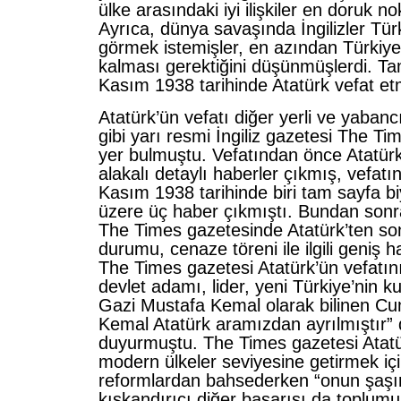
ülke arasındaki iyi ilişkiler en doruk n
Ayrıca, dünya savaşında İngilizler Tür
görmek istemişler, en azından Türkiye’
kalması gerektiğini düşünmüşlerdi. T
Kasım 1938 tarihinde Atatürk vefat etm
Atatürk’ün vefatı diğer yerli ve yaban
gibi yarı resmi İngiliz gazetesi The Ti
yer bulmuştu. Vefatından önce Atatürk’
alakalı detaylı haberler çıkmış, vefatı
Kasım 1938 tarihinde biri tam sayfa bi
üzere üç haber çıkmıştı. Bundan sonr
The Times gazetesinde Atatürk’ten son
durumu, cenaze töreni ile ilgili geniş h
The Times gazetesi Atatürk’ün vefatın
devlet adamı, lider, yeni Türkiye’nin k
Gazi Mustafa Kemal olarak bilinen C
Kemal Atatürk aramızdan ayrılmıştır” 
duyurmuştu. The Times gazetesi Atatür
modern ülkeler seviyesine getirmek içi
reformlardan bahsederken “onun şaşır
kıskandırıcı diğer başarısı da toplumun