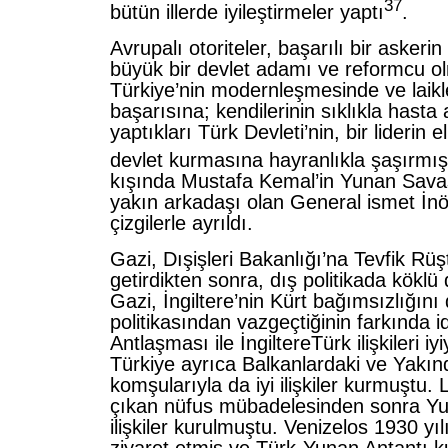
37
bütün illerde iyileştirmeler yaptı
.
Avrupalı otoriteler, başarılı bir askerin
büyük bir devlet adamı ve reformcu o
Türkiye’nin modernleşmesinde ve laikle
başarısına; kendilerinin sıklıkla has
yaptıkları Türk Devleti’nin, bir liderin e
devlet kurmasına hayranlıkla şaşırmış
kışında Mustafa Kemal’in Yunan Savaş
yakın arkadaşı olan General ismet İnö
çizgilerle ayrıldı.
Gazi, Dışişleri Bakanlığı’na Tevfik Rüş
getirdikten sonra, dış politikada köklü de
Gazi, İngiltere’nin Kürt bağımsızlığın
politikasından vazgeçtiğinin farkında id
Antlaşması ile İngiltereTürk ilişkileri i
Türkiye ayrıca Balkanlardaki ve Yakın
komşularıyla da iyi ilişkiler kurmuştu.
çıkan nüfus mübadelesinden sonra Yuna
ilişkiler kurulmuştu. Venizelos 1930 yı
ziyaret etmiş ve Türk-Yunan Antantı k