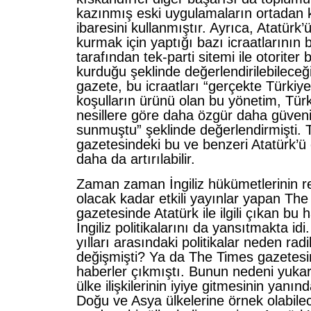
kazınmış eski uygulamaların ortadan k
ibaresini kullanmıştır. Ayrıca, Atatürk
kurmak için yaptığı bazı icraatlarının ba
tarafından tek-parti sitemi ile otoriter 
kurduğu şeklinde değerlendirilebileceğ
gazete, bu icraatları “gerçekte Türkiye
koşulların ürünü olan bu yönetim, Türk
nesillere göre daha özgür daha güvenil
sunmuştu” şeklinde değerlendirmişti.
gazetesindeki bu ve benzeri Atatürk’ü
daha da artırılabilir.
Zaman zaman İngiliz hükümetlerinin r
olacak kadar etkili yayınlar yapan Th
gazetesinde Atatürk ile ilgili çıkan b
İngiliz politikalarını da yansıtmakta id
yılları arasındaki politikalar neden radi
değişmişti? Ya da The Times gazetesi
haberler çıkmıştı. Bunun nedeni yukar
ülke ilişkilerinin iyiye gitmesinin yanın
Doğu ve Asya ülkelerine örnek olabilec