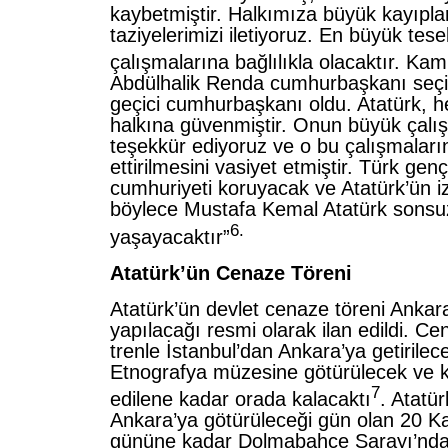
kaybetmiştir. Halkımıza büyük kayıpları
taziyelerimizi iletiyoruz. En büyük tes
çalışmalarına bağlılıkla olacaktır. Kam
Abdülhalik Renda cumhurbaşkanı seçi
geçici cumhurbaşkanı oldu. Atatürk, 
halkına güvenmiştir. Onun büyük çalış
teşekkür ediyoruz ve o bu çalışmalar
ettirilmesini vasiyet etmiştir. Türk gen
cumhuriyeti koruyacak ve Atatürk’ün iz
böylece Mustafa Kemal Atatürk sonsu
6.
yaşayacaktır”
Atatürk’ün Cenaze Töreni
Atatürk’ün devlet cenaze töreni Anka
yapılacağı resmi olarak ilan edildi. 
trenle İstanbul’dan Ankara’ya getirile
Etnografya müzesine götürülecek ve ka
7
edilene kadar orada kalacaktı
. Atatü
Ankara’ya götürüleceği gün olan 20 
gününe kadar Dolmabahçe Sarayı’nda 