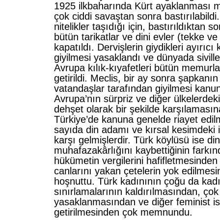
1925 ilkbaharında Kürt ayaklanması 
çok ciddi savaştan sonra bastırılabildi.
nitelikler taşıdığı için, bastırıldıktan 
bütün tarikatlar ve dini evler (tekke ve
kapatıldı. Dervişlerin giydikleri ayırıcı 
giyilmesi yasaklandı ve dünyada siville
Avrupa kılık-kıyafetleri bütün memurla
getirildi. Meclis, bir ay sonra şapkanı
vatandaşlar tarafından giyilmesi kanun
Avrupa’nın sürpriz ve diğer ülkelerde
dehşet olarak bir şekilde karşılaması
Türkiye’de kanuna genelde riayet edilm
sayıda din adamı ve kırsal kesimdeki 
karşı gelmişlerdir. Türk köylüsü ise din
muhafazakârlığını kaybettiğinin farkınd
hükümetin vergilerini hafifletmesinden
canlarını yakan çetelerin yok edilmes
hoşnuttu. Türk kadınının çoğu da kadı
sınırlamalarının kaldırılmasından, çok 
yasaklanmasından ve diğer feminist ist
getirilmesinden çok memnundu.