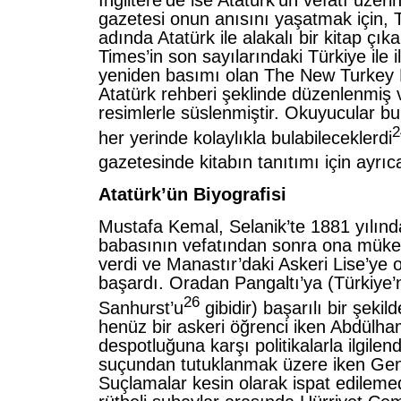
İngiltere’de ise Atatürk’ün vefatı üzer
gazetesi onun anısını yaşatmak için,
adında Atatürk ile alakalı bir kitap çık
Times’in son sayılarındaki Türkiye ile il
yeniden basımı olan The New Turkey
Atatürk rehberi şeklinde düzenlenmiş 
resimlerle süslenmiştir. Okuyucular bu k
2
her yerinde kolaylıkla bulabileceklerdi
gazetesinde kitabın tanıtımı için ayrıca
Atatürk’ün Biyografisi
Mustafa Kemal, Selanik’te 1881 yılın
babasının vefatından sonra ona müke
verdi ve Manastır’daki Askeri Lise’ye
başardı. Oradan Pangaltı’ya (Türkiye’
26
Sanhurst’u
gibidir) başarılı bir şekil
henüz bir askeri öğrenci iken Abdülham
despotluğuna karşı politikalarla ilgilend
suçundan tutuklanmak üzere iken Gen
Suçlamalar kesin olarak ispat edileme