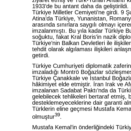
1933’de bu antant daha da geliştirildi.
Türkiye Milletler Cemiyeti’ne girdi. 9 
Atina’da Türkiye, Yunanistan, Roman
arasında sınırlara saygılı olmayı içer
imzalanmıştı. Bu yıla kadar Türkiye Bulg
soğuktu, fakat Kral Boris’in nazik dipl
Türkiye’nin Balkan Devletleri ile ilişki
tehdit olarak algılaması ilişkileri anl
getirdi.
Türkiye Cumhuriyeti diplomatik zaferin
imzaladığı Montrö Boğazlar sözleşmes
Türkiye Çanakkale ve İstanbul Boğazl
hâkimiyet elde etmiştir. İran Irak ve Af
imzalanan Sadabat Paktı’nda da Türki
gelebilecek tehlikeleri bertaraf etmiş, b
desteklemeyeceklerine dair garanti alm
Türklerin eline geçmesi Mustafa Kemal
39
olmuştur
.
Mustafa Kemal’in önderliğindeki Türkiy