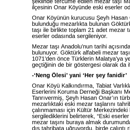
şeklinde tercüme edilen mezar taşı Ma
ilçesinin Onar Köyünde eski eserler od
Onar Köyünün kurucusu Şeyh Hasan O
bulunduğu mezarlıkta bulunan Göktürk
taşı ile birlikte toplam 21 adet mezar 
eserler odasında sergileniyor.
Mezar taşı Anadolu’nun tarihi açısınd
bulunuyor. Göktürk alfabeli mezar ta
1071’den önce Türklerin Malatya’ya ye
geçtiğinin de bir göstergesi olarak da i
-‘Neng Ölesi’ yani ‘Her şey fanidir’
Onar Köyü Kalkındırma, Tabiat Varlıkla
Eserlerini Koruma Derneği Başkanı M
Tanrıvermiş, Şeyh Hasan Onar’ın türb
mezarlıktaki eski mezar taşlarını tahr
çalınmaması için Kültür Merkezindeki 
sergilediklerini belirterek, “Eski eserl
mezar taşını buraya almak durumunda
dış tahribata uğruyordu, birde çalıntı r