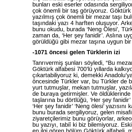
bunları eski eserler odasında sergili
çok önemli bir taş görüyoruz. Göktürk a
yazılmış çok önemli bir mezar taşı b
taşındaki yazı 4 harften oluşuyor. Ark
bunu okudu, burada ‘Neng Ölesi’, Türk
zaman da, ‘Her şey fanidir’. Aslına uyg
görüldüğü gibi mezar taşına uygun bir 
-1071 öncesi gelen Türklerin izi
Tanrıvermiş şunları söyledi, “Bu meza
Göktürk alfabesi 700’lü yıllarda kalkı
çıkartabiliyoruz ki, demekki Anadolu’
öncesinde Türkler var, bu Türkler de
yurt tutmuşlar, mekan tutmuşlar, yazılar
de buraya getirmişler. Ve öldüklerind
taşlarına bu dörtlüğü, ‘Her şey fanidir’
‘Her şey fanidir’ ‘Neng ölesi’ yazısını 
bunu burada sergiliyoruz, gelen misafir
ziyaretçilerimiz bunu görüyorlar, arke
bu yazıyı, tabiî ki biz bilemiyoruz. Es
en ilgi gören bölüm Göktürk alfabeli 