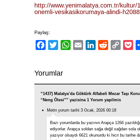
http://www.yenimalatya.com.tr/kultur/
onemli-vesikasikorumaya-alindi-h2088
Paylaş:
Facebook
Twitter
WhatsApp
Email
LinkedIn
Reddit
Cop
P
Link
Yorumlar
“1437) Malatya’da Göktürk Alfabeli Mezar Taşı Koru
“Neng Ölesi”” yazisina 1 Yorum yapilmis
Metin yorum tarihi 3 Ocak, 2026 00:18
Bazı yorumlarda bu yazının Arapça 1266 yazıldığı
ediyorlar. Arapça soldan sağa değil sağdan sola 
yazıyor olsaydı 6621 okunurdu ki hicri bu tarihe 