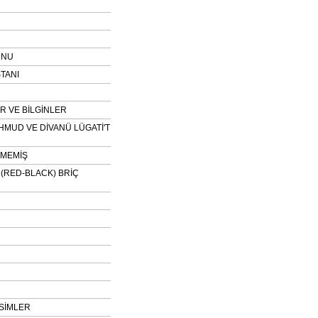
UNU
TANI
 VE BİLGİNLER
HMUD VE DİVANÜ LÜGATİ'T
NMEMİŞ
H (RED-BLACK) BRİÇ
SİMLER