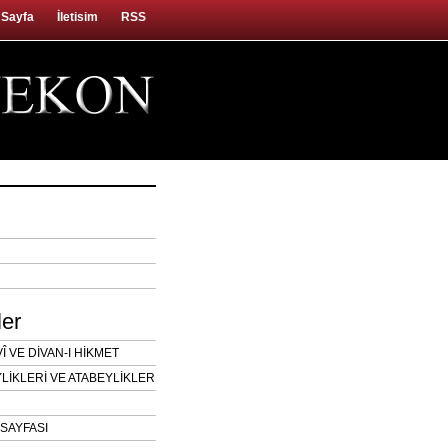
 Sayfa
İletisim
RSS
ler
 VE DİVAN-I HİKMET
LİKLERİ VE ATABEYLİKLER
SAYFASI