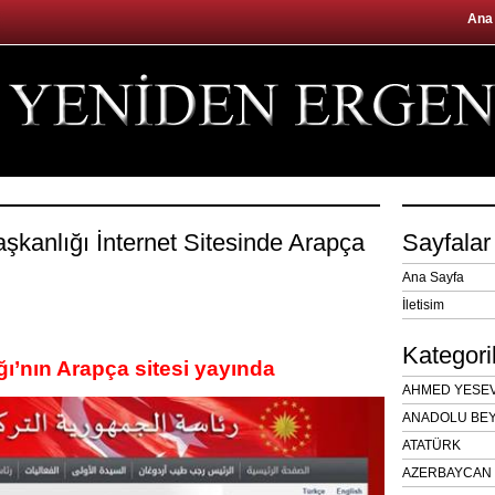
Ana
kanlığı İnternet Sitesinde Arapça
Sayfalar
Ana Sayfa
İletisim
Kategori
’nın Arapça sitesi yayında
AHMED YESEVÎ
ANADOLU BEY
ATATÜRK
AZERBAYCAN 