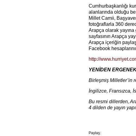
Cumhurbaşkanlığı kuru
alanlarında olduğu be
Millet Camii, Başyave
fotoğraflarla 360 der
Arapça olarak yayına gi
sayfasının Arapça yayın
Arapça içeriğin paylaş
Facebook hesaplarının d
http://www.hurriyet.
YENİDEN ERGENE
Birleşmiş Milletler’in r
İngilizce, Fransızca, 
Bu resmi dillerden, Ar
4 dilden de yayın yapı
Paylaş: