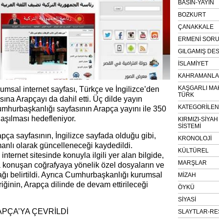
BASIN-YAYIN
BOZKURT
ÇANAKKALE
ERMENİ SOR
GILGAMIŞ DES
İSLAMİYET
KAHRAMANLAR
KAŞGARLI MA
msal internet sayfası, Türkçe ve İngilizce’den
TÜRK
asına Arapçayı da dahil etti. Üç dilde yayın
KATEGORİLE
hurbaşkanlığı sayfasının Arapça yayını ile 350
laşılması hedefleniyor.
KIRMIZI-SİYA
SİSTEMİ
ça sayfasının, İngilizce sayfada olduğu gibi,
KRONOLOJİ
manlı olarak güncelleneceği kaydedildi.
KÜLTÜREL
nternet sitesinde konuyla ilgili yer alan bilgide,
MARŞLAR
 konuşan coğrafyaya yönelik özel dosyaların ve
ağı belirtildi. Ayrıca Cumhurbaşkanlığı kurumsal
MİZAH
riğinin, Arapça dilinde de devam ettirileceği
ÖYKÜ
SİYASİ
APÇA’YA ÇEVRİLDİ
SLAYTLAR-RE