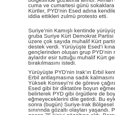
bölgesinde gözaltına alındı. Alınan 
cuma ve cumartesi günü sokaklara
Kürtler, PYD’nin Esed adına kendile
iddia ettikleri zulmü protesto etti.
Suriye’nin Kamışlı kentinde yürüy
gruba Suriye Kürt Demokrat Partisi
üzere çok sayıda muhalif Kürt parti
destek verdi. Yürüyüşte Esed’i kın
gençlerinden oluşan grup PYD’nin r
aylardır esir tuttuğu muhalif Kürt g
bırakılmasını istedi.
Yürüyüşte PYD’nin Irak’ın Erbil ken
Erbil antlaşmasına sadık kalmasını t
Yüksek Konseyi’ni de göreve çağıran
Esed gibi bir diktatöre boyun eğmed
belirterek PYD gibi örgütlere de bo
eğmeyeceklerini dile getirdi. Bu ey
sonra (bugün) Suriye-Irak Bölgesel
sınırında gözaltı olayları yaşandı. 