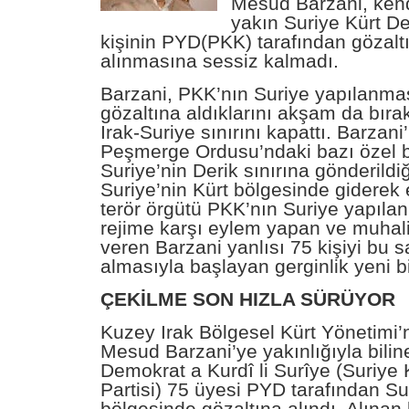
Mesud
Barzani, ken
yakın
Suriye
Kürt De
kişinin PYD(PKK) tarafından gözalt
alınmasına
sessiz
kalmadı.
Barzani, PKK’nın Suriye yapılanma
gözaltına aldıklarını akşam da bır
Irak-Suriye sınırını kapattı. Barzani’
Peşmerge Ordusu’ndaki bazı özel bi
Suriye’nin Derik sınırına gönderildiği
Suriye’nin Kürt bölgesinde giderek e
terör örgütü PKK’nın
Suriye yapıla
rejime karşı eylem yapan ve muhali
veren Barzani yanlısı 75 kişiyi bu 
almasıyla başlayan gerginlik yeni b
ÇEKİLME SON HIZLA SÜRÜYOR
Kuzey Irak Bölgesel Kürt Yönetimi’
Mesud Barzani’ye yakınlığıyla bilin
Demokrat a Kurdî li Surîye (Suriye
Partisi) 75 üyesi PYD tarafından Su