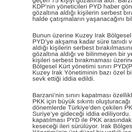
geçen 75 kişiyi gözaltına aldı. Barza
KDP’nin yöneticileri PYD haber gö
gözaltına aldığı kişilerin serbest bı
halde çatışmaların yaşanacağını bil
Bunun üzerine Kuzey Irak Bölgesel
PYD’ye akşama kadar süre tanıdı v
aldığı kişilerin serbest bırakılmasın
gözaltına aldığı ve bilinmeyen bir y
kişileri serbest bırakmaması üzeri
Bölgesel Kürt yönetimi sınırı PYD(P
Kuzey Irak Yönetiminin bazı özel birl
sevk ettiği iddia edildi.
Barzani’nin sınırı kapatması özellik
PKK için büyük sıkıntı oluşturacağı b
dönemlerde Türkiye’den çekilen PKK
Suriye’ye gideceği iddia ediliyordu.
kapatılması PYD ile PKK arasındaki 
keseceği ileri sürülüyor. Irak Bölge