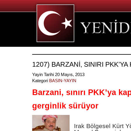
1207) BARZANİ, SINIRI PKK’YA
Yayin Tarihi 20 Mayıs, 2013
Kategori
BASIN-YAYIN
Barzani, sınırı PKK’ya kap
gerginlik sürüyor
Irak
Bölgesel Kürt Y