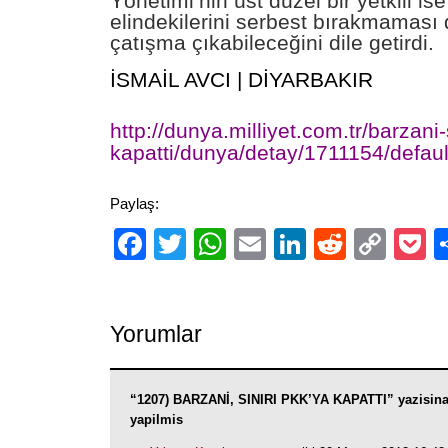
Yönetimi’nin üst düzel bir yetkili is
elindekilerini serbest bırakmamas
çatışma çıkabileceğini dile getirdi.
İSMAİL AVCI | DİYARBAKIR
http://dunya.milliyet.com.tr/barzani-
kapatti/dunya/detay/1711154/defaul
Paylaş:
Facebook
Twitter
WhatsApp
Email
LinkedIn
Reddit
Cop
P
Link
Yorumlar
“1207) BARZANİ, SINIRI PKK’YA KAPATTI” yazisin
yapilmis