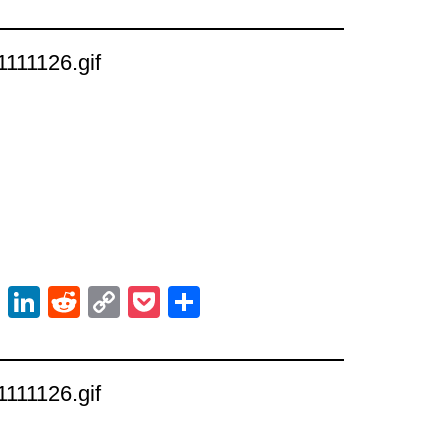
Link
21111126.gif
ok
er
atsApp
Email
LinkedIn
Reddit
Copy
Pocket
Share
Link
21111126.gif