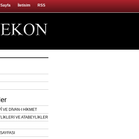
 Sayfa
İletisim
RSS
ler
 VE DİVAN-I HİKMET
LİKLERİ VE ATABEYLİKLER
SAYFASI