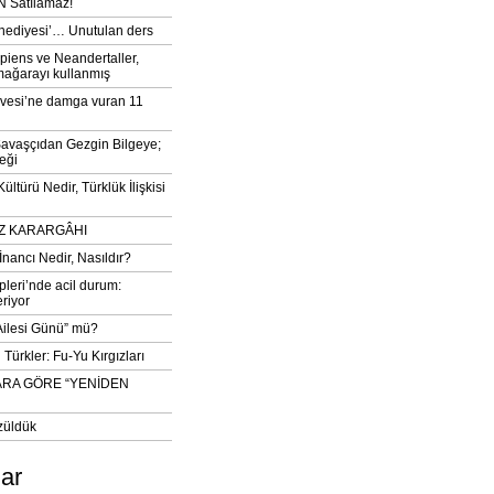
 Satılamaz!
‘hediyesi’… Unutulan ders
iens ve Neandertaller,
mağarayı kullanmış
vesi’ne damga vuran 11
avaşçıdan Gezgin Bilgeye;
eği
ltürü Nedir, Türklük İlişkisi
DIZ KARARGÂHI
İnancı Nedir, Nasıldır?
pleri’nde acil durum:
eriyor
 Ailesi Günü” mü?
Türkler: Fu-Yu Kırgızları
ARA GÖRE “YENİDEN
züldük
lar