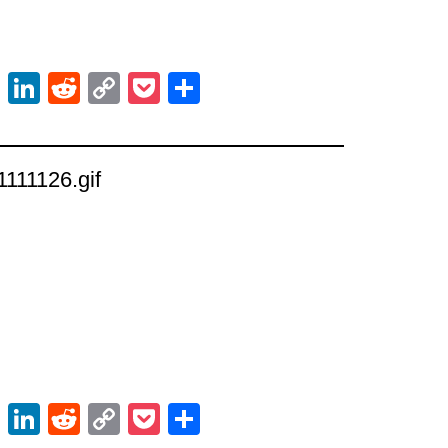
ok
er
atsApp
Email
LinkedIn
Reddit
Copy
Pocket
Share
Link
21111126.gif
ok
er
atsApp
Email
LinkedIn
Reddit
Copy
Pocket
Share