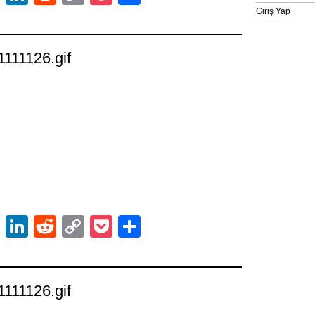
Link
Giriş Yap
21111126.gif
ok
er
atsApp
Email
LinkedIn
Reddit
Copy
Pocket
Share
Link
21111126.gif