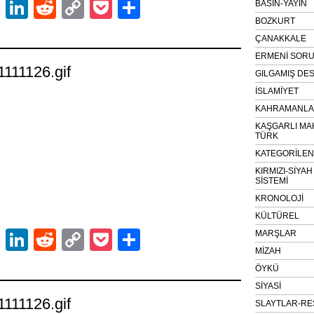
ok
er
atsApp
Email
LinkedIn
Reddit
Copy
Pocket
Share
BASIN-YAYIN
BOZKURT
Link
ÇANAKKALE
ERMENİ SOR
21111126.gif
GILGAMIŞ DES
İSLAMİYET
KAHRAMANLAR
KAŞGARLI MA
TÜRK
KATEGORİLE
KIRMIZI-SİYA
SİSTEMİ
KRONOLOJİ
KÜLTÜREL
ok
er
atsApp
Email
LinkedIn
Reddit
Copy
Pocket
Share
MARŞLAR
MİZAH
Link
ÖYKÜ
SİYASİ
21111126.gif
SLAYTLAR-RE