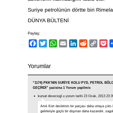
Suriye petrolünün dörtte biri Rimela
DÜNYA BÜLTENİ
Paylaş:
Facebook
Twitter
WhatsApp
Email
LinkedIn
Reddit
Cop
P
Link
Yorumlar
“1174) PKK’NIN SURİYE KOLU PYD, PETROL BÖL
GEÇİRDİ” yazisina 1 Yorum yapilmis
kursat deveciogl u yorum tarihi 23 Ocak, 2013 23:3
Artık Kürt devletinin bir parçası daha ortaya çıktı.
gelirleriyle güçlü bir düşman daha kazandık..sago