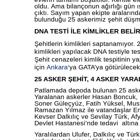
oldu. Ama bilançonun ağırlığı gün ı
çıktı. Sayım yapan ekipte aralarınd
bulunduğu 25 askerimiz şehit düşm
DNA TESTİ İLE KİMLİKLER BEL
Şehitlerin kimlikleri saptanamıyor. 
kimlikleri yapılacak DNA testiyle tes
Şehit cenazeleri kimlik tespitinin y
için
Ankara
‘ya GATA’ya götürülecek
25 ASKER ŞEHİT, 4 ASKER YARA
Patlamada depoda bulunan 25 asker
Yaralanan askerler Hasan Boncuk, 
Soner Güleçyüz, Fatih Yüksel, Mu
Ramazan Yılmaz ile vatandaşlar Em
Kevser Dalkılıç ve Sevilay Türk, Af
Devlet Hastanesi’nde tedavi altına 
Yaralılardan Ulufer, Dalkılıç ve Türk