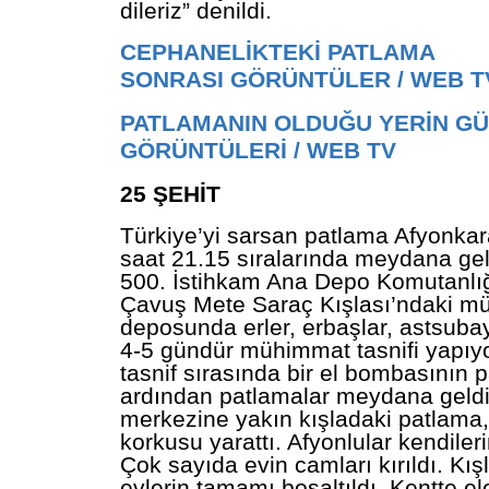
dileriz” denildi.
CEPHANELİKTEKİ PATLAMA
SONRASI GÖRÜNTÜLER / WEB T
PATLAMANIN OLDUĞU YERİN G
GÖRÜNTÜLERİ / WEB TV
25 ŞEHİT
Türkiye’yi sarsan patlama Afyonkar
saat 21.15 sıralarında meydana gel
500. İstihkam Ana Depo Komutanlı
Çavuş Mete Saraç Kışlası’ndaki 
deposunda erler, erbaşlar, astsuba
4-5 gündür mühimmat tasnifi yapıy
tasnif sırasında bir el bombasının 
ardından patlamalar meydana geld
merkezine yakın kışladaki patlama
korkusu yarattı. Afyonlular kendilerin
Çok sayıda evin camları kırıldı. Kış
evlerin tamamı boşaltıldı. Kentte ele