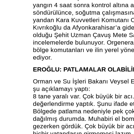
yangın 4 saat sonra kontrol altına
söndürülünce, soğutma çalışmasına
yandan Kara Kuvvetleri Komutanı O
Kıvrıkoğlu da Afyonkarahisar’a gid
olduğu Şehit Uzman Çavuş Mete Sa
incelemelerde bulunuyor. Orgeneral
bölge komutanları ve ilin yerel yönet
ediyor.
EROĞLU: PATLAMALAR OLABİLİ
Orman ve Su İşleri Bakanı Veysel Ero
şu açıklamayı yaptı:
8 tane yaralı var. Çok büyük bir acı.
değerlendirme yaptık. Şunu ifade e
Bölgede patlama nedeniyle pek ço
dağılmış durumda. Muhabiri el bom
gezerken gördük. Çok büyük bir ac
hiçbir vatandaşın girmemesi lazım