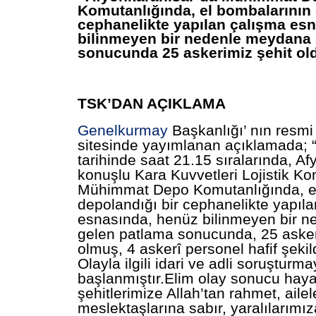
Komutanlığında, el bombalarının 
cephanelikte yapılan çalışma es
bilinmeyen bir nedenle meydana
sonucunda 25 askerimiz şehit old
TSK’DAN AÇIKLAMA
Genelkurmay
Başkanlığı’ nın resmi
sitesinde yayımlanan açıklamada; 
tarihinde saat 21.15 sıralarında, A
konuşlu Kara Kuvvetleri Lojistik Ko
Mühimmat Depo Komutanlığında, e
depolandığı bir cephanelikte yapıl
esnasında, henüz bilinmeyen bir 
gelen patlama sonucunda, 25 asker
olmuş, 4 askerî personel hafif şeki
Olayla ilgili idari ve adli soruşturm
başlanmıştır.Elim olay sonucu hay
şehitlerimize Allah’tan rahmet, ailel
meslektaşlarına sabır, yaralılarımıza