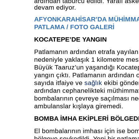
ardından taburcu edildi. Yaralı asker
devam ediyor.
AFYONKARAHİSAR’DA MÜHİMM
PATLAMA / FOTO GALERİ
KOCATEPE’DE YANGIN
Patlamanın ardından etrafa yayılan 
nedeniyle yaklaşık 1 kilometre me
Büyük Taaruz’un yaşandığı Kocatep
yangın çıktı. Patlamanın ardından 
sayıda itfaiye ve
sağlık
ekibi gönde
ardından cephanelikteki müthimmat
bombalarının çevreye saçılması ned
ambulanslar kışlaya giremedi.
BOMBA İMHA EKİPLERİ BÖLGED
El bombalarının imhası için ise bo
bölgeye sevkedildi. Yeni bir patlam