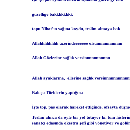
güzelliğe bakkkkkkkk
topu Nihat’ın sağına koydu, teslim almaya bak
Allahhhhhhhh üzerindeeeeeee olsunnnnnnnnnnn
Allah Gözlerine sağlık versinnnnnnnnnnn
Allah ayaklarına, ellerine sağlık versinnnnnnnnnn
Bak şu Türklerin yaptığına
İşte top, pas olarak hareket ettiğinde, ofsayta düşm
Teslim alınca da öyle bir yol tutuyor ki, tüm hisleri
sanatçı edasında okestra şefi gibi yönetiyor ve golü