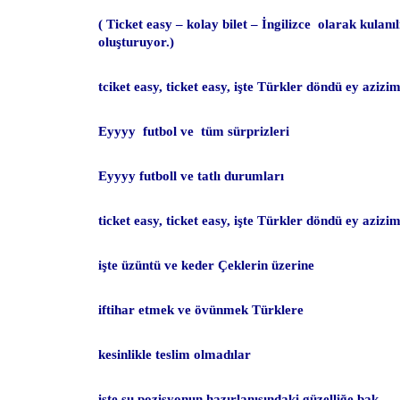
( Ticket easy – kolay bilet – İngilizce olarak kulanı
oluşturuyor.)
tciket easy, ticket easy, işte Türkler döndü ey azizi
Eyyyy futbol ve tüm sürprizleri
Eyyyy futboll ve tatlı durumları
ticket easy, ticket easy, işte Türkler döndü ey azizi
işte üzüntü ve keder Çeklerin üzerine
iftihar etmek ve övünmek Türklere
kesinlikle teslim olmadılar
işte şu pozisyonun hazırlanışındaki güzelliğe bak