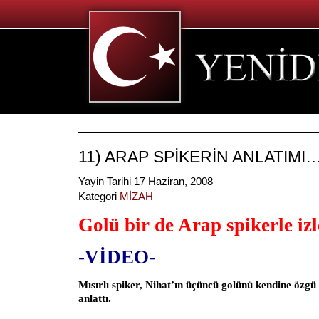
11) ARAP SPİKERİN ANLATIMI
Yayin Tarihi 17 Haziran, 2008
Kategori
MİZAH
Golü bir de Arap spikerle iz
-VİDEO-
Mısırlı spiker, Nihat’ın üçüncü golünü kendine özg
anlattı.