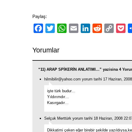
Paylaş:
Facebook
Twitter
WhatsApp
Email
LinkedIn
Reddit
Cop
P
Link
Yorumlar
“11) ARAP SPİKERİN ANLATIMI…” yazisina 4 Yoru
hilmibilir@yahoo.com
yorum tarihi 17 Haziran, 2008
işte türk budur…
Yıldırımdır…
Kasırgadır…
Selçuk Merttürk yorum tarihi 18 Haziran, 2008 22:0
Dikkatimi çeken eğer birebir şekilde yazıldıysa,k