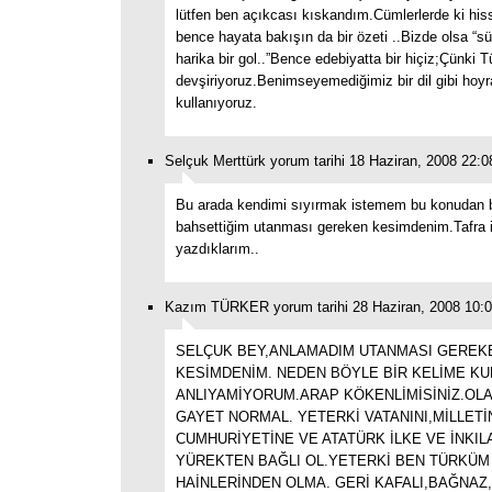
lütfen ben açıkcası kıskandım.Cümlerlerde ki his
bence hayata bakışın da bir özeti ..Bizde olsa “sü
harika bir gol..”Bence edebiyatta bir hiçiz;Çünki T
devşiriyoruz.Benimseyemediğimiz bir dil gibi hoyr
kullanıyoruz.
Selçuk Merttürk yorum tarihi 18 Haziran, 2008 22:0
Bu arada kendimi sıyırmak istemem bu konudan 
bahsettiğim utanması gereken kesimdenim.Tafra i
yazdıklarım..
Kazım TÜRKER yorum tarihi 28 Haziran, 2008 10:
SELÇUK BEY,ANLAMADIM UTANMASI GEREK
KESİMDENİM. NEDEN BÖYLE BİR KELİME KU
ANLIYAMİYORUM.ARAP KÖKENLİMİSİNİZ.OLAB
GAYET NORMAL. YETERKİ VATANINI,MİLLETİ
CUMHURİYETİNE VE ATATÜRK İLKE VE İNKIL
YÜREKTEN BAĞLI OL.YETERKİ BEN TÜRKÜM
HAİNLERİNDEN OLMA. GERİ KAFALI,BAĞNA