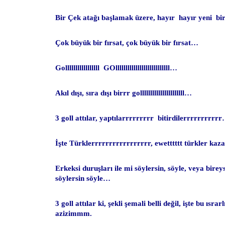
Bir Çek atağı başlamak üzere, hayır hayır yeni bi
Çok büyük bir fırsat, çok büyük bir fırsat…
Golllllllllllllllll GOlllllllllllllllllllllllllll…
Akıl dışı, sıra dışı birrr gollllllllllllllllllllll…
3 goll attılar, yaptılarrrrrrrrr bitirdilerrrrrrrrrr
İşte Türklerrrrrrrrrrrrrrrrr, ewetttttt türkler kaz
Erkeksi duruşları ile mi söylersin, söyle, veya bireys
söylersin söyle…
3 goll attılar ki, şekli şemali belli değil, işte bu ısra
azizimmm.