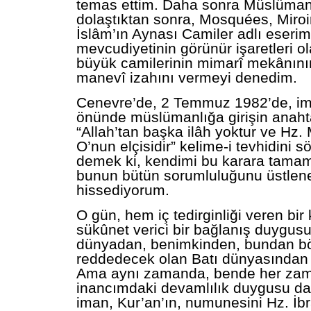
temas ettim. Daha sonra Müslüman 
dolaştıktan sonra, Mosquées, Miroir
İslâm’ın Aynası Camiler adlı eserim
mevcudiyetinin görünür işaretleri o
büyük camilerinin mimarî mekânının
manevî izahını vermeyi denedim.
Cenevre’de, 2 Temmuz 1982’de, i
önünde müslümanlığa girişin anaht
“Allah’tan başka ilâh yoktur ve H
O’nun elçisidir” kelime-i tevhidini 
demek ki, kendimi bu karara tamam
bunun bütün sorumluluğunu üstle
hissediyorum.
O gün, hem iç tedirginliği veren bi
sükûnet verici bir bağlanış duygusu
dünyadan, benimkinden, bundan bö
reddedecek olan Batı dünyasından
Ama aynı zamanda, bende her za
inancımdaki devamlılık duygusu da
iman, Kur’an’ın, numunesini Hz. İb