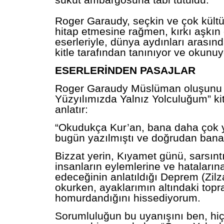
sükût ambargosuna tâbi tutuldu.
Roger Garaudy, seçkin ve çok kültü
hitap etmesine rağmen, kırkı aşkın 
eserleriyle, dünya aydınları arasınd
kitle tarafından tanınıyor ve okunuy
ESERLERİNDEN PASAJLAR
Roger Garaudy Müslüman oluşunu “
Yüzyılımızda Yalnız Yolculuğum” ki
anlatır:
“Okudukça Kur’an, bana daha çok y
bugün yazılmıştı ve doğrudan bana
Bizzat yerin, Kıyamet günü, sarsıntıs
insanların eylemlerine ve hatalarına
edeceğinin anlatıldığı Deprem (Zilza
okurken, ayaklarımın altındaki topr
homurdandığını hissediyorum.
Sorumluluğun bu uyanışını ben, hi