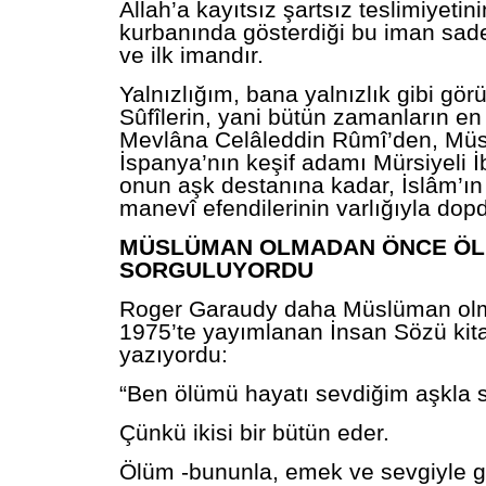
Allah’a kayıtsız şartsız teslimiyetinin
kurbanında gösterdiği bu iman sade
ve ilk imandır.
Yalnızlığım, bana yalnızlık gibi gö
Sûfîlerin, yani bütün zamanların en
Mevlâna Celâleddin Rûmî’den, Mü
İspanya’nın keşif adamı Mürsiyeli İ
onun aşk destanına kadar, İslâm’ın
manevî efendilerinin varlığıyla dop
MÜSLÜMAN OLMADAN ÖNCE Ö
SORGULUYORDU
Roger Garaudy daha Müslüman ol
1975’te yayımlanan İnsan Sözü kita
yazıyordu:
“Ben ölümü hayatı sevdiğim aşkla 
Çünkü ikisi bir bütün eder.
Ölüm -bununla, emek ve sevgiyle g