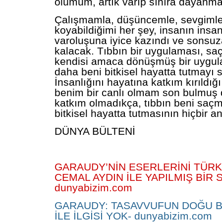
ölümüm, artık varıp sınıra dayanma
Çalışmamla, düşüncemle, sevgimle
koyabildiğimi her şey, insanın insa
varoluşuna iyice kazındı ve sonsu
kalacak. Tıbbın bir uygulaması, sa
kendisi amaca dönüşmüş bir uygula
daha beni bitkisel hayatta tutmayı 
İnsanlığını hayatına katkım kırıldığı
benim bir canlı olmam son bulmuş 
katkım olmadıkça, tıbbın beni saçm
bitkisel hayatta tutmasının hiçbir a
DÜNYA BÜLTENİ
GARAUDY’NİN ESERLERİNİ TÜR
CEMAL AYDIN İLE YAPILMIŞ BİR 
dunyabizim.com
GARAUDY: TASAVVUFUN DOĞU BA
İLE İLGİSİ YOK- dunyabizim.com