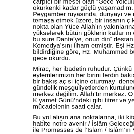
çarpıcı bir mesel olan “Gece Yolculu
okurkenki kadar güçlü yaşamadım.
Peygamber rüyasında, dünyayı ve i
temaşa etmek üzere, bir insanın çı
nokta olan Yüce Allah’ın yakınların
yükselerek bütün göklerin katlarını 
bu sure Dante’ye, onun dinî destanı
Komedya’sını ilham etmiştir. Eşi Hz
bildirdiğine göre, Hz. Muhammed b
gece okurdu.
Mirac, her ibadetin ruhudur. Çünkü 
eylemlerimizin her birini ferdin bak
bir bakış açısı içine oturtmayı den
gündelik meşguliyetlerden kurtulun
merkez değilim. Allah’tır merkez. 
Kıyamet Günü’ndeki gibi titrer ve ye
mücadelenin saati çalar.
Bu yol alışın ana noktalarına, iki k
habite notre avenir / İslâm Gelece
ile Promesses de l’Islam / İslâm’ın 