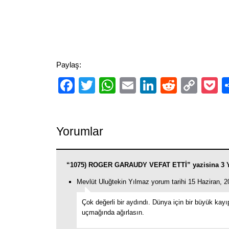
Paylaş:
Facebook
Twitter
WhatsApp
Email
LinkedIn
Reddit
Cop
P
Link
Yorumlar
“1075) ROGER GARAUDY VEFAT ETTİ” yazisina 3 
Mevlüt Uluğtekin Yılmaz yorum tarihi 15 Haziran, 
Çok değerli bir aydındı. Dünya için bir büyük kayı
uçmağında ağırlasın.