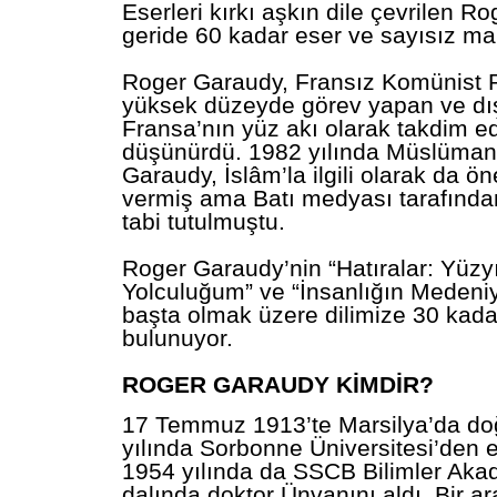
Eserleri kırkı aşkın dile çevrilen R
geride 60 kadar eser ve sayısız mak
Roger Garaudy, Fransız Komünist P
yüksek düzeyde görev yapan ve dı
Fransa’nın yüz akı olarak takdim ed
düşünürdü. 1982 yılında Müslüman
Garaudy, İslâm’la ilgili olarak da ön
vermiş ama Batı medyası tarafınd
tabi tutulmuştu.
Roger Garaudy’nin “Hatıralar: Yüzy
Yolculuğum” ve “İnsanlığın Medeniy
başta olmak üzere dilimize 30 kadar
bulunuyor.
ROGER GARAUDY KİMDİR?
17 Temmuz 1913’te Marsilya’da do
yılında Sorbonne Üniversitesi’den 
1954 yılında da SSCB Bilimler Akad
dalında doktor Ünvanını aldı. Bir a