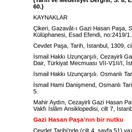
(Tarih ve Medeniyet Dergisi, S. 8, E
60.)
KAYNAKLAR
Çikeri, Gazavât-ı Gazi Hasan Paşa, 
Külüphanesi, Esad Efendi, no:2419/1.
Cevdet Paşa, Tarih, İstanbul, 1309, cil
İsmail Hakkı Uzunçarşılı, Cezayirli G
Dair, Türkiyat Mecmuası VII-V1II/I, İs
İsmail Hakkı Uzunçarşılı. Osmanlı Tarihi
İsmail Hami Danişmend, Osmanlı Tarihi 
5.
Mahir Aydın, Cezayirli Gazi Hasan Pa
Vakfı İslâm Ansiklopedisi, cilt 7, İstan
Gazi Hasan Paşa’nın bir nutku
Cevdet Tarihi’nde (cilt 4, sayfa 51) ya