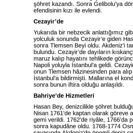
şöhret kazandı. Sonra Gelibolu’ya dön
efendisinin kızı ile evlendi.
Cezayir’de
Yukarıda bir nebzecik anlattığımız gibi
yolculuk sonunda Cezayir’e giden Has
sonra Tlemsen Beyi oldu. Akdeniz’i ta
bulundu. Cezayir’de dayıların kıskançl
maruz kalıp hayatını tehlikede görün
Napoli yoluyla İstanbul’a geldi. Cezayi
onun Tlemsen hâzinesinden para alıp 
İstanbul’a bildirmişti. Mallarına el k
sonra bunun iftira olduğu anlaşıldı.
Bahriye’de Hizmetleri
Hasan Bey, denizcilikle şöhret bulduğ
Nisan 1761′de kaptan olarak göreve al
gemi verildi. 1762’de riyâle, 1766’da pa
sonra kapudâne oldu. 1768-1774 Os
savaşında Akdeniz’de önemli deniz cen