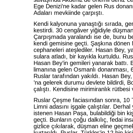
Ege Denizi’ne kadar gelen Rus donan
Adaları mevkiinde çarpıştı.
Kendi kalyonuna yanaştığı sırada, gem
kestirdi. 30 cengâver yiğidiyle düşman
Çarpışmada yaralandı ise de, bunu be
kendi gemisine geçti. Şaşkına dönen 
cephaneleri ateşlediler. Hasan Bey, 
sulara atladı, bir kayıkla kurtuldu. Rus
Hasan Bey’in gemileri yanarak battı
limanına gelen Osmanlı donanması, 
Ruslar tarafından yakıldı. Hasan Bey
’na gelerek durumu devlete bildirdi, 
çalıştı. Kendisine mirimiranlık rütbesi v
Ruslar Çeşme faciasından sonra, 10
Limni adasını işgale çalıştılar. Derha
istenen Hasan Paşa, bulabildiği bin kiş
geçti. Bunların çoğu dalkılıç, fedai in
gizlice çıkılarak, düşman eline geçme
kurtarıldı. Ruslar, Türkler’in 12 bin kişi