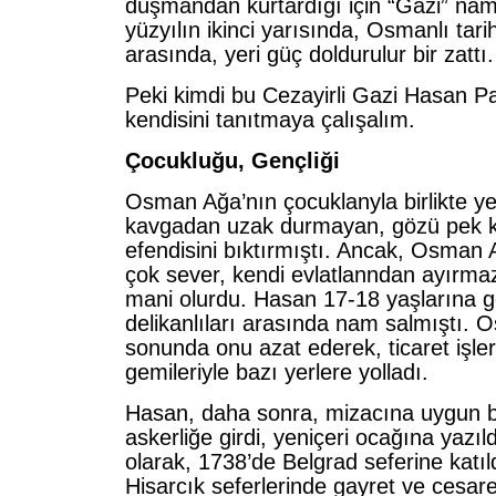
düşmandan kurtardığı için “Gazi” namla
yüzyılın ikinci yarısında, Osmanlı tarih
arasında, yeri güç doldurulur bir zattı.
Peki kimdi bu Cezayirli Gazi Hasan P
kendisini tanıtmaya çalışalım.
Çocukluğu, Gençliği
Osman Ağa’nın çocuklanyla birlikte y
kavgadan uzak durmayan, gözü pek 
efendisini bıktırmıştı. Ancak, Osman
çok sever, kendi evlatlanndan ayırma
mani olurdu. Hasan 17-18 yaşlarına ge
delikanlıları arasında nam salmıştı.
sonunda onu azat ederek, ticaret işleri
gemileriyle bazı yerlere yolladı.
Hasan, daha sonra, mizacına uygun b
askerliğe girdi, yeniçeri ocağına yazıl
olarak, 1738’de Belgrad seferine katı
Hisarcık seferlerinde gayret ve cesaret