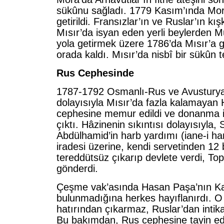
sükûnu sağladı. 1779 Kasım’ında Mor
getirildi. Fransızlar’ın ve Ruslar’ın kış
Mısır’da isyan eden yerli beylerden M
yola getirmek üzere 1786’da Mısır’a gö
orada kaldı. Mısır’da nisbî bir sükûn t
Rus Cephesinde
1787-1792 Osmanlı-Rus ve Avusturya
dolayısıyla Mısır’da fazla kalamaya
cephesine memur edildi ve donanma i
çıktı. Hâzinenin sıkıntısı dolayısıyla, S
Abdülhamid’in harb yardımı (iane-i ha
iradesi üzerine, kendi servetinden 12 
tereddütsüz çıkarıp devlete verdi, To
gönderdi.
Çeşme vak’asında Hasan Paşa’nın K
bulunmadığına herkes hayıflanırdı. O 
hatırından çıkarmaz, Ruslar’dan intik
Bu bakımdan, Rus cephesine tayin ed