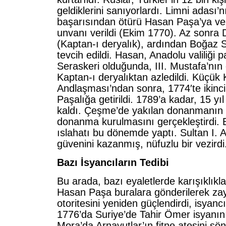
geldiklerini sanıyorlardı. Limni adası’
başarısından ötürü Hasan Paşa’ya vezi
unvanı verildi (Ekim 1770). Az sonra 
(Kaptan-ı deryalık), ardından Boğaz S
tevcih edildi. Hasan, Anadolu valiliği
Seraskeri olduğunda, III. Mustafa’nı
Kaptan-ı deryalıktan azledildi. Küçük
Andlaşması’ndan sonra, 1774′te ikinc
Paşalığa getirildi. 1789’a kadar, 15 
kaldı. Çeşme’de yakılan donanmanın y
donanma kurulmasını gerçekleştirdi. 
ıslahatı bu dönemde yaptı. Sultan I. 
güvenini kazanmış, nüfuzlu bir vezirdi
Bazı İsyancıların Tedibi
Bu arada, bazı eyaletlerde karışıklıkla
Hasan Paşa buralara gönderilerek zay
otoritesini yeniden güçlendirdi, isyancı
1776’da Suriye’de Tahir Ömer isyanını
Mora’da Arnavutlar’ın fitne ateşini sö