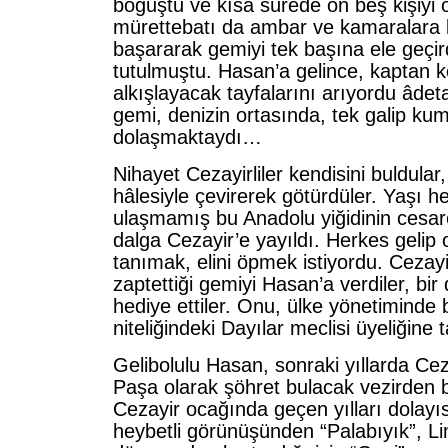
boğuştu ve kısa sürede on beş kişiyi 
mürettebatı da ambar ve kamaralara k
başararak gemiyi tek başına ele geçirdi.
tutulmuştu. Hasan’a gelince, kaptan k
alkışlayacak tayfalarını arıyordu âdeta
gemi, denizin ortasında, tek galip kum
dolaşmaktaydı…
Nihayet Cezayirliler kendisini buldular
hâlesiyle çevirerek götürdüler. Yaşı h
ulaşmamış bu Anadolu yiğidinin cesar
dalga Cezayir’e yayıldı. Herkes gelip
tanımak, elini öpmek istiyordu. Cezayirl
zaptettiği gemiyi Hasan’a verdiler, bi
hediye ettiler. Onu, ülke yönetiminde 
niteliğindeki Dayılar meclisi üyeliğine ta
Gelibolulu Hasan, sonraki yıllarda Ce
Paşa olarak şöhret bulacak vezirden b
Cezayir ocağında geçen yılları dolayısı
heybetli görünüşünden “Palabıyık”, Li