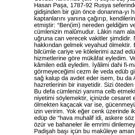
Hasan Paşa, 1787-92 Rusya seferinde
gidişinden bir gün önce donanma-yı
kaptanlarını yanına çağırıp, kendileri
etmiştir: “Ben(im) nereden geldiğim v
cümlenizin malûmudur. Lâkin nam alac
uğruna can verecek vakitler şimdidir
hakkından gelmek veyahud ölmektir. 
bilcümle cariye ve kölelerimi azad edü
hizmetlerine göre mükâfat eyledim. V
kâmilen edâ eyledim. İyâlimi dahi fi-
görmeyeceğimi cezm ile veda edüb gi
sağ kalup da avdet eder isem, bu da A
hazretlerinin bir inayetidir. Sizi öteden
Bu defa cümlenizi yanıma celb etmek
niyetimi söylemektir, içinizde cesare
ölmekten kaçacak var ise, gücenmey
izin veririm. Yok eğer cenk üzerinde ik
edüp de “hava muhalif idi, askere söz
özür ve bahaneler ile emrimi dinlemey
Padişah başı içün bu makûleye aman