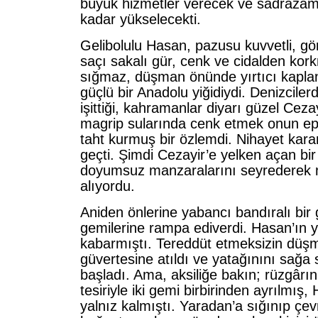
büyük hizmetler verecek ve sadrâza
kadar yükselecekti.
Gelibolulu Hasan, pazusu kuvvetli, gö
saçı sakalı gür, cenk ve cidalden kor
sığmaz, düşman önünde yırtıcı kapla
güçlü bir Anadolu yiğidiydi. Denizcile
işittiği, kahramanlar diyarı güzel Ceza
magrip sularında cenk etmek onun ep
taht kurmuş bir özlemdi. Nihayet karar
geçti. Şimdi Cezayir’e yelken açan bi
doyumsuz manzaralarını seyrederek m
alıyordu.
Aniden önlerine yabancı bandıralı bir 
gemilerine rampa ediverdi. Hasan’ın yi
kabarmıştı. Tereddüt etmeksizin düş
güvertesine atıldı ve yatağınını sağa
başladı. Ama, aksiliğe bakın; rüzgârın
tesiriyle iki gemi birbirinden ayrılmış,
yalnız kalmıştı. Yaradan’a sığınıp çev