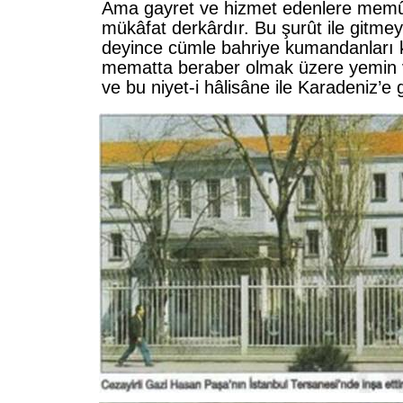
Ama gayret ve hizmet edenlere memû
mükâfat derkârdır. Bu şurût ile gitmey
deyince cümle bahriye kumandanları k
mematta beraber olmak üzere yemin 
ve bu niyet-i hâlisâne ile Karadeniz’e g