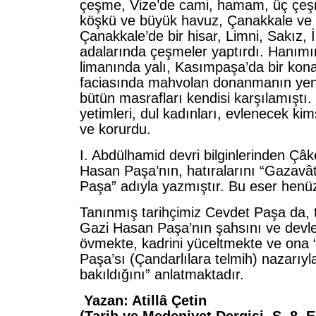
çeşme, Vize’de cami, hamam, üç çeşm
köşkü ve büyük havuz, Çanakkale ve
Çanakkale’de bir hisar, Limni, Sakız,
adalarında çeşmeler yaptırdı. Hanımı
limanında yalı, Kasımpaşa’da bir kon
faciasında mahvolan donanmanın yeni
bütün masrafları kendisi karşılamıştı. 
yetimleri, dul kadınları, evlenecek kim
ve korurdu.
I. Abdülhamid devri bilginlerinden Çâk
Hasan Paşa’nın, hatıralarını “Gazavâ
Paşa” adıyla yazmıştır. Bu eser henü
Tanınmış tarihçimiz Cevdet Paşa da, t
Gazi Hasan Paşa’nın şahsını ve devlet
övmekte, kadrini yüceltmekte ve ona 
Paşa’sı (Çandarlılara telmih) nazarıyl
bakıldığını” anlatmaktadır.
Yazan: Atillâ Çetin