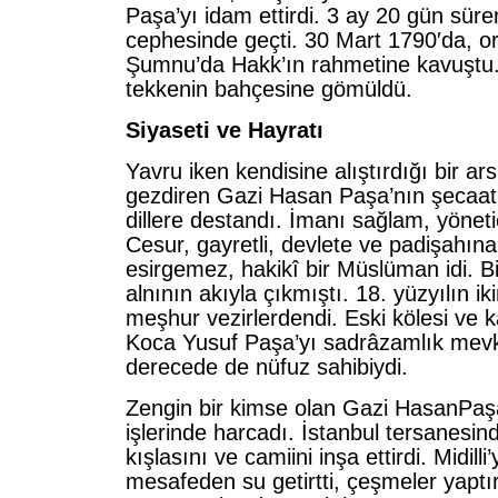
Paşa’yı idam ettirdi. 3 ay 20 gün sür
cephesinde geçti. 30 Mart 1790′da, o
Şumnu’da Hakk’ın rahmetine kavuştu.
tekkenin bahçesine gömüldü.
Siyaseti ve Hayratı
Yavru iken kendisine alıştırdığı bir a
gezdiren Gazi Hasan Paşa’nın şecaat
dillere destandı. İmanı sağlam, yönetic
Cesur, gayretli, devlete ve padişahın
esirgemez, hakikî bir Müslüman idi. 
alnının akıyla çıkmıştı. 18. yüzyılın ik
meşhur vezirlerdendi. Eski kölesi ve 
Koca Yusuf Paşa’yı sadrâzamlık mevki
derecede de nüfuz sahibiydi.
Zengin bir kimse olan Gazi HasanPaşa
işlerinde harcadı. İstanbul tersanesin
kışlasını ve camiini inşa ettirdi. Midilli
mesafeden su getirtti, çeşmeler yaptı