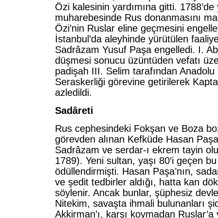
Özi kalesinin yardımına gitti. 1788’de
muharebesinde Rus donanmasını mağl
Özi’nin Ruslar eline geçmesini engell
İstanbul’da aleyhinde yürütülen faaliyet
Sadrâzam Yusuf Paşa engelledi. I. Ab
düşmesi sonucu üzüntüden vefatı üzer
padişah III. Selim tarafından Anadolu V
Seraskerliği görevine getirilerek Kapta
azledildi.
Sadâreti
Rus cephesindeki Fokşan ve Boza bo
görevden alınan Kefküde Hasan Paşa’
Sadrâzam ve serdar-ı ekrem tayin olu
1789). Yeni sultan, yaşı 80′i geçen 
ödüllendirmişti. Hasan Paşa’nın, sadar
ve şedit tedbirler aldığı, hatta kan d
söylenir. Ancak bunlar, şüphesiz devlet
Nitekim, savaşta ihmali bulunanları şi
Akkirman’ı, karşı koymadan Ruslar’a 