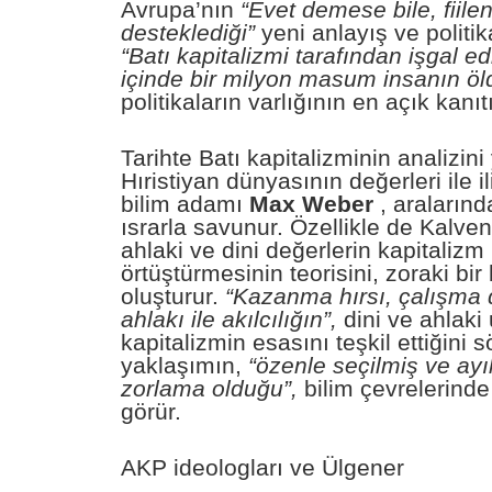
Avrupa’nın
“Evet demese bile, fiile
desteklediği”
yeni anlayış ve politik
“Batı kapitalizmi tarafından işgal ed
içinde bir milyon masum insanın öl
politikaların varlığının en açık kanıt
Tarihte Batı kapitalizminin analizi
Hıristiyan dünyasının değerleri ile il
bilim adamı
Max Weber
, aralarınd
ısrarla savunur. Özellikle de Kalven
ahlaki ve dini değerlerin kapitalizm 
örtüştürmesinin teorisini, zoraki bir
oluşturur.
“Kazanma hırsı, çalışma di
ahlakı ile akılcılığın”,
dini ve ahlaki
kapitalizmin esasını teşkil ettiğini s
yaklaşımın,
“özenle seçilmiş ve ayı
zorlama olduğu”,
bilim çevrelerinde
görür.
AKP ideologları ve Ülgener