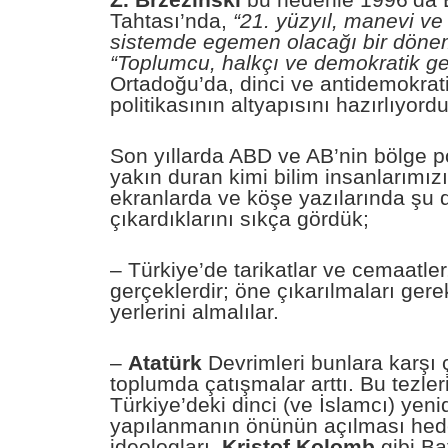
Z. Brzezinski
bu nedenle 1996’da 
Tahtası’nda,
“21. yüzyıl, manevi ve 
sistemde egemen olacağı bir döne
“Toplumcu, halkçı ve demokratik ge
Ortadoğu’da, dinci ve antidemokrat
politikasının altyapısını hazırlıyordu
Son yıllarda ABD ve AB’nin bölge po
yakın duran kimi bilim insanlarımızı
ekranlarda ve köşe yazılarında şu 
çıkardıklarını sıkça gördük;
– Türkiye’de tarikatlar ve cemaatler
gerçeklerdir; öne çıkarılmaları gere
yerlerini almalılar.
–
Atatürk
Devrimleri bunlara karşı çı
toplumda çatışmalar arttı. Bu tezler
Türkiye’deki dinci (ve İslamcı) yen
yapılanmanın önünün açılması hede
ideologları,
Kristof Kolomb
gibi B