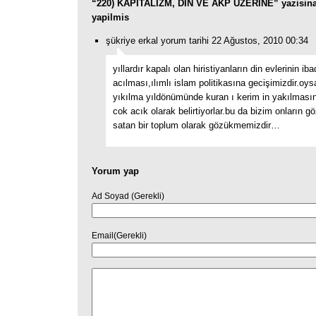
“220) KAPİTALİZM, DİN VE AKP ÜZERİNE” yazisin
yapilmis
şükriye erkal yorum tarihi 22 Ağustos, 2010 00:34
yıllardır kapalı olan hiristiyanların din evlerinin ib
acılması,ılımlı islam politikasına gecişimizdir.oysa
yıkılma yıldönümünde kuran ı kerim in yakılmasını
cok acık olarak belirtiyorlar.bu da bizim onların gö
satan bir toplum olarak gözükmemizdir…
Yorum yap
Ad Soyad (Gerekli)
Email(Gerekli)