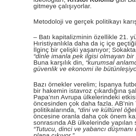
gitmeye çalışıyorlar.
Metodoloji ve gerçek politikayı karı
– Batı kapitalizminin özellikle 21. y
Hıristiyanlıkla daha da iç içe geçtiğ
İlginç bir çelişki yaşanıyor; Sokakta
“dinle imanla pek ilgisi olmayan bir
Buna karşılık din,
“kurumsal anlamda
güvenlik ve ekonomi ile bütünleşiyo
Bazı örnekler verelim; İspanya futbo
bir hakemin istavroz çıkardığına şa
Papa’nın Avrupa ülkelerindeki etkis
öncesinden çok daha fazla. AB’nin 
politikalarında,
“dini ve kültürel öğe
öncesine oranla daha çok önem ka
sonrasında AB ülkelerinde yapılan 
“Tutucu, dinci ve yabancı düşmanı 
plana çıkıyor.”