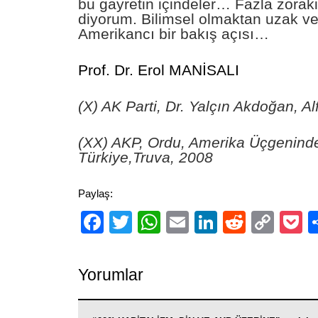
bu gayretin içindeler… Fazla zoraki
diyorum. Bilimsel olmaktan uzak ve
Amerikancı bir bakış açısı…
Prof. Dr. Erol MANİSALI
(X) AK Parti, Dr. Yalçın Akdoğan, Al
(XX) AKP, Ordu, Amerika Üçgenind
Türkiye,Truva, 2008
Paylaş:
Facebook
Twitter
WhatsApp
Email
LinkedIn
Reddit
Cop
P
Link
Yorumlar