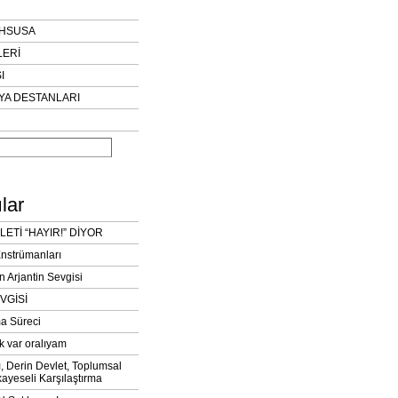
AHSUSA
LERİ
I
YA DESTANLARI
lar
LETİ “HAYIR!” DİYOR
Enstrümanları
n Arjantin Sevgisi
VGİSİ
a Süreci
k var oralıyam
ı, Derin Devlet, Toplumsal
ayeseli Karşılaştırma