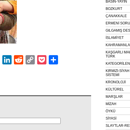
BASIN-YAYIN
BOZKURT
ÇANAKKALE
ERMENİ SOR
GILGAMIŞ DES
İSLAMİYET
KAHRAMANLAR
KAŞGARLI MA
TÜRK
ok
er
atsApp
Email
LinkedIn
Reddit
Copy
Pocket
Share
KATEGORİLE
Link
KIRMIZI-SİYA
SİSTEMİ
KRONOLOJİ
KÜLTÜREL
MARŞLAR
MİZAH
ÖYKÜ
SİYASİ
SLAYTLAR-RE