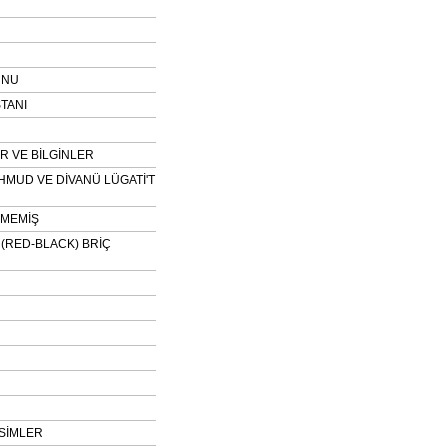
UNU
TANI
 VE BİLGİNLER
HMUD VE DİVANÜ LÜGATİ'T
NMEMİŞ
H (RED-BLACK) BRİÇ
SİMLER