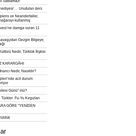
 Satılamaz!
‘hediyesi’… Unutulan ders
iens ve Neandertaller,
mağarayı kullanmış
vesi’ne damga vuran 11
avaşçıdan Gezgin Bilgeye;
eği
ltürü Nedir, Türklük İlişkisi
DIZ KARARGÂHI
İnancı Nedir, Nasıldır?
pleri’nde acil durum:
eriyor
 Ailesi Günü” mü?
Türkler: Fu-Yu Kırgızları
ARA GÖRE “YENİDEN
züldük
lar