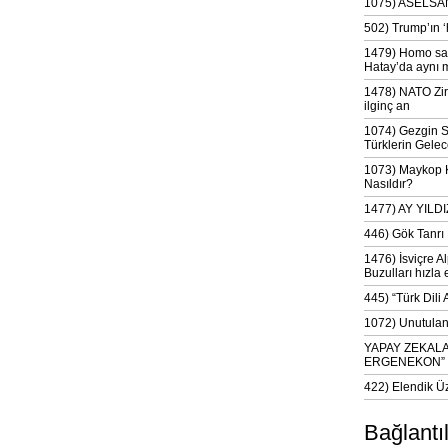
1075) ASELSAN
502) Trump’ın 
1479) Homo sap
Hatay’da aynı 
1478) NATO Zir
ilginç an
1074) Gezgin S
Türklerin Gelec
1073) Maykop Kü
Nasıldır?
1477) AY YIL
446) Gök Tanrı 
1476) İsviçre Al
Buzulları hızla 
445) “Türk Dili
1072) Unutulan 
YAPAY ZEKAL
ERGENEKON”
422) Elendik Ü
Bağlantı