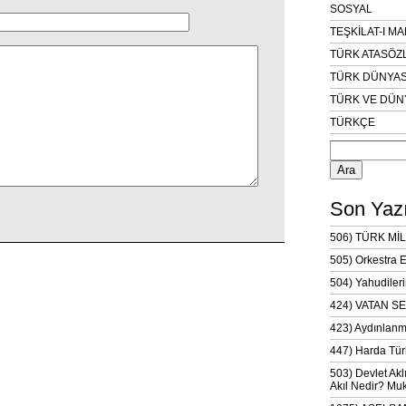
SOSYAL
TEŞKİLAT-I M
TÜRK ATASÖZ
TÜRK DÜNYAS
TÜRK VE DÜN
TÜRKÇE
Arama:
Son Yazı
506) TÜRK MİL
505) Orkestra 
504) Yahudileri
424) VATAN SE
423) Aydınlanm
447) Harda Tür
503) Devlet Akl
Akıl Nedir? Muk