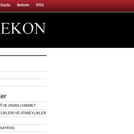
 Sayfa
İletisim
RSS
ler
 VE DİVAN-I HİKMET
LİKLERİ VE ATABEYLİKLER
SAYFASI