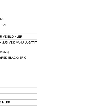
UNU
TANI
 VE BİLGİNLER
HMUD VE DİVANÜ LÜGATİ'T
NMEMİŞ
H (RED-BLACK) BRİÇ
SİMLER