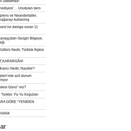
 Satılamaz!
‘hediyesi’… Unutulan ders
iens ve Neandertaller,
mağarayı kullanmış
vesi’ne damga vuran 11
avaşçıdan Gezgin Bilgeye;
eği
ltürü Nedir, Türklük İlişkisi
DIZ KARARGÂHI
İnancı Nedir, Nasıldır?
pleri’nde acil durum:
eriyor
 Ailesi Günü” mü?
Türkler: Fu-Yu Kırgızları
ARA GÖRE “YENİDEN
züldük
lar