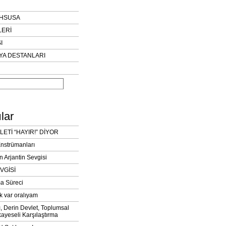
AHSUSA
LERİ
I
YA DESTANLARI
lar
LETİ “HAYIR!” DİYOR
Enstrümanları
n Arjantin Sevgisi
VGİSİ
a Süreci
k var oralıyam
ı, Derin Devlet, Toplumsal
ayeseli Karşılaştırma