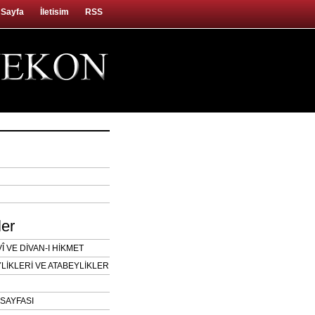
 Sayfa
İletisim
RSS
ler
 VE DİVAN-I HİKMET
LİKLERİ VE ATABEYLİKLER
SAYFASI