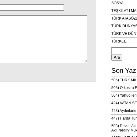
SOSYAL
TEŞKİLAT-I M
TÜRK ATASÖZ
TÜRK DÜNYAS
TÜRK VE DÜN
TÜRKÇE
Arama:
Son Yazı
506) TÜRK MİL
505) Orkestra 
504) Yahudileri
424) VATAN SE
423) Aydınlanm
447) Harda Tür
503) Devlet Akl
Akıl Nedir? Muk