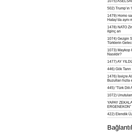
1075) ASELSAN
502) Trump’ın 
1479) Homo sap
Hatay’da aynı 
1478) NATO Zir
ilginç an
1074) Gezgin S
Türklerin Gelec
1073) Maykop Kü
Nasıldır?
1477) AY YIL
446) Gök Tanrı 
1476) İsviçre Al
Buzulları hızla 
445) “Türk Dili
1072) Unutulan 
YAPAY ZEKAL
ERGENEKON”
422) Elendik Ü
Bağlantı