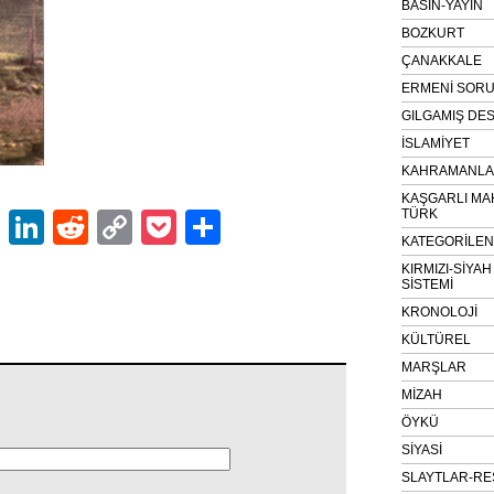
BASIN-YAYIN
BOZKURT
ÇANAKKALE
ERMENİ SOR
GILGAMIŞ DES
İSLAMİYET
KAHRAMANLAR
KAŞGARLI MA
TÜRK
ok
er
atsApp
Email
LinkedIn
Reddit
Copy
Pocket
Share
KATEGORİLE
Link
KIRMIZI-SİYA
SİSTEMİ
KRONOLOJİ
KÜLTÜREL
MARŞLAR
MİZAH
ÖYKÜ
SİYASİ
SLAYTLAR-RE