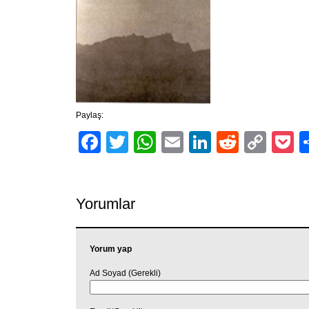
Paylaş:
Facebook
Twitter
WhatsApp
Email
LinkedIn
Reddit
Cop
P
Link
Yorumlar
Yorum yap
Ad Soyad (Gerekli)