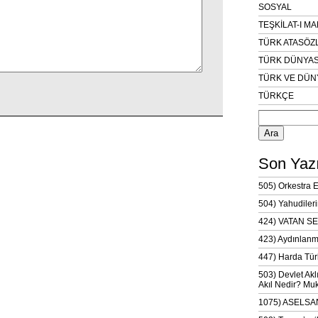
SOSYAL
TEŞKİLAT-I M
TÜRK ATASÖZ
TÜRK DÜNYAS
TÜRK VE DÜN
TÜRKÇE
Arama:
Son Yazı
505) Orkestra 
504) Yahudileri
424) VATAN SE
423) Aydınlanm
447) Harda Tür
503) Devlet Akl
Akıl Nedir? Muk
1075) ASELSAN