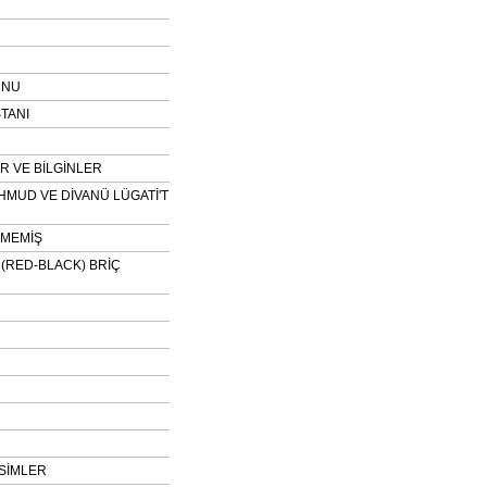
UNU
TANI
 VE BİLGİNLER
HMUD VE DİVANÜ LÜGATİ'T
NMEMİŞ
H (RED-BLACK) BRİÇ
SİMLER