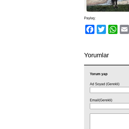
Paylaş:
Facebo
Twitt
Wh
Yorumlar
Yorum yap
Ad Soyad (Gerekli)
Email(Gerekli)