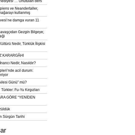
‘hediyesi’… Unutulan ders
iens ve Neandertaller,
mağarayı kullanmış
vesi’ne damga vuran 11
avaşçıdan Gezgin Bilgeye;
eği
ltürü Nedir, Türklük İlişkisi
DIZ KARARGÂHI
İnancı Nedir, Nasıldır?
pleri’nde acil durum:
eriyor
 Ailesi Günü” mü?
Türkler: Fu-Yu Kırgızları
ARA GÖRE “YENİDEN
züldük
n Sürgün Tarihi
lar