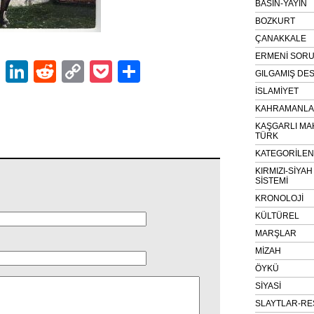
BASIN-YAYIN
BOZKURT
ÇANAKKALE
ERMENİ SOR
ok
er
atsApp
Email
LinkedIn
Reddit
Copy
Pocket
Share
GILGAMIŞ DES
Link
İSLAMİYET
KAHRAMANLAR
KAŞGARLI MA
TÜRK
KATEGORİLE
KIRMIZI-SİYA
SİSTEMİ
KRONOLOJİ
KÜLTÜREL
MARŞLAR
MİZAH
ÖYKÜ
SİYASİ
SLAYTLAR-RE