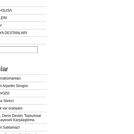
AHSUSA
LERİ
I
YA DESTANLARI
lar
Enstrümanları
n Arjantin Sevgisi
VGİSİ
a Süreci
k var oralıyam
ı, Derin Devlet, Toplumsal
ayeseli Karşılaştırma
 Satılamaz!