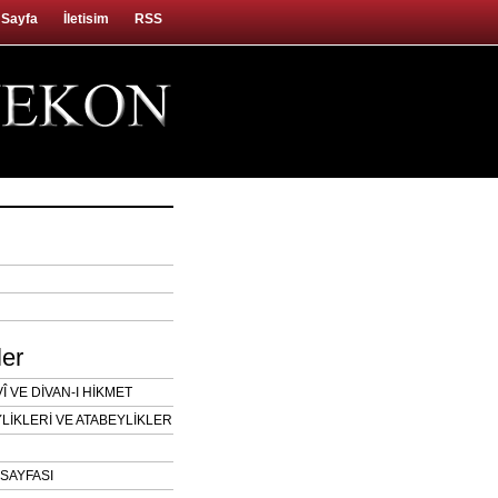
 Sayfa
İletisim
RSS
ler
 VE DİVAN-I HİKMET
LİKLERİ VE ATABEYLİKLER
SAYFASI