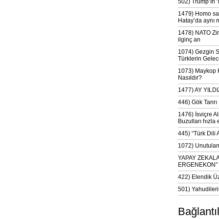
502) Trump’ın 
1479) Homo sap
Hatay’da aynı 
1478) NATO Zir
ilginç an
1074) Gezgin S
Türklerin Gelec
1073) Maykop Kü
Nasıldır?
1477) AY YIL
446) Gök Tanrı 
1476) İsviçre Al
Buzulları hızla 
445) “Türk Dili
1072) Unutulan 
YAPAY ZEKAL
ERGENEKON”
422) Elendik Ü
501) Yahudileri
Bağlantı