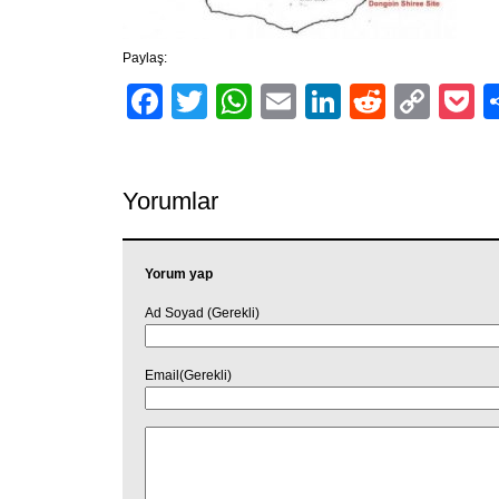
Paylaş:
Facebook
Twitter
WhatsApp
Email
LinkedIn
Reddit
Cop
P
Link
Yorumlar
Yorum yap
Ad Soyad (Gerekli)
Email(Gerekli)