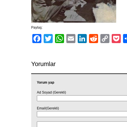
Paylaş:
Facebook
Twitter
WhatsApp
Email
LinkedIn
Reddit
Cop
P
Link
Yorumlar
Yorum yap
Ad Soyad (Gerekli)
Email(Gerekli)