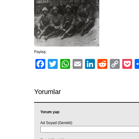
Paylaş:
Facebook
Twitter
WhatsApp
Email
LinkedIn
Reddit
Cop
P
Link
Yorumlar
Yorum yap
Ad Soyad (Gerekli)