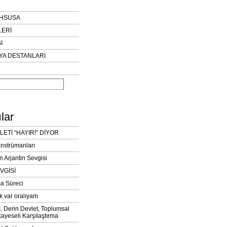
AHSUSA
LERİ
I
YA DESTANLARI
lar
LETİ “HAYIR!” DİYOR
Enstrümanları
n Arjantin Sevgisi
VGİSİ
a Süreci
k var oralıyam
ı, Derin Devlet, Toplumsal
ayeseli Karşılaştırma