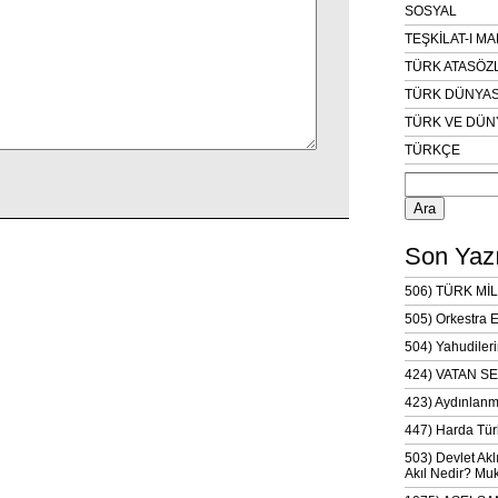
SOSYAL
TEŞKİLAT-I M
TÜRK ATASÖZ
TÜRK DÜNYAS
TÜRK VE DÜN
TÜRKÇE
Arama:
Son Yazı
506) TÜRK MİL
505) Orkestra 
504) Yahudileri
424) VATAN SE
423) Aydınlanm
447) Harda Tür
503) Devlet Akl
Akıl Nedir? Muk