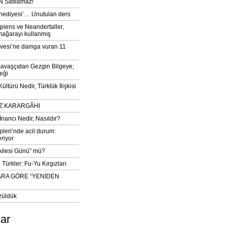
 Satılamaz!
‘hediyesi’… Unutulan ders
iens ve Neandertaller,
mağarayı kullanmış
vesi’ne damga vuran 11
avaşçıdan Gezgin Bilgeye;
eği
ltürü Nedir, Türklük İlişkisi
DIZ KARARGÂHI
İnancı Nedir, Nasıldır?
pleri’nde acil durum:
eriyor
 Ailesi Günü” mü?
Türkler: Fu-Yu Kırgızları
ARA GÖRE “YENİDEN
züldük
lar