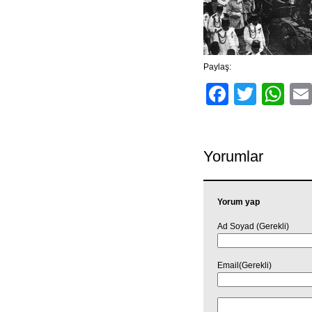
Paylaş:
Facebo
Twitt
Wh
Yorumlar
Yorum yap
Ad Soyad (Gerekli)
Email(Gerekli)