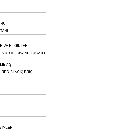
UNU
TANI
 VE BİLGİNLER
HMUD VE DİVANÜ LÜGATİ'T
NMEMİŞ
H (RED-BLACK) BRİÇ
SİMLER