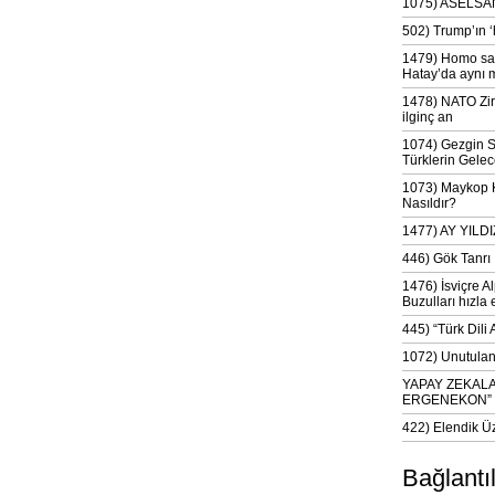
1075) ASELSAN
502) Trump’ın 
1479) Homo sap
Hatay’da aynı 
1478) NATO Zir
ilginç an
1074) Gezgin S
Türklerin Gelec
1073) Maykop Kü
Nasıldır?
1477) AY YIL
446) Gök Tanrı 
1476) İsviçre Al
Buzulları hızla 
445) “Türk Dili
1072) Unutulan 
YAPAY ZEKAL
ERGENEKON”
422) Elendik Ü
Bağlantı