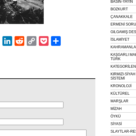
BASIN-YAYIN
BOZKURT
ÇANAKKALE
ERMENİ SOR
GILGAMIŞ DES
ok
er
atsApp
Email
LinkedIn
Reddit
Copy
Pocket
Share
İSLAMİYET
KAHRAMANLAR
Link
KAŞGARLI MA
TÜRK
KATEGORİLE
KIRMIZI-SİYA
SİSTEMİ
KRONOLOJİ
KÜLTÜREL
MARŞLAR
MİZAH
ÖYKÜ
SİYASİ
SLAYTLAR-RE