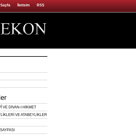
 Sayfa
İletisim
RSS
ler
 VE DİVAN-I HİKMET
LİKLERİ VE ATABEYLİKLER
SAYFASI