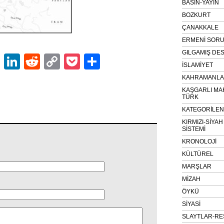
BASIN-YAYIN
BOZKURT
ÇANAKKALE
ERMENİ SOR
GILGAMIŞ DES
ok
er
atsApp
Email
LinkedIn
Reddit
Copy
Pocket
Share
İSLAMİYET
Link
KAHRAMANLAR
KAŞGARLI MA
TÜRK
KATEGORİLE
KIRMIZI-SİYA
SİSTEMİ
KRONOLOJİ
KÜLTÜREL
MARŞLAR
MİZAH
ÖYKÜ
SİYASİ
SLAYTLAR-RE