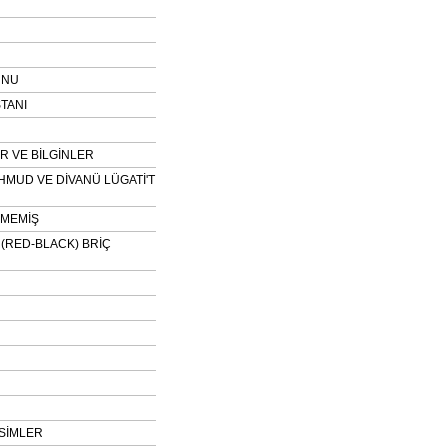
UNU
TANI
 VE BİLGİNLER
HMUD VE DİVANÜ LÜGATİ'T
NMEMİŞ
H (RED-BLACK) BRİÇ
SİMLER