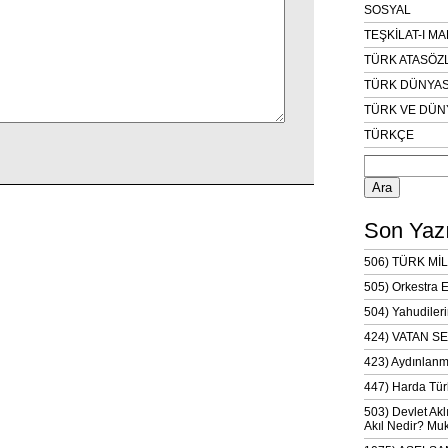
SOSYAL
TEŞKİLAT-I M
TÜRK ATASÖZ
TÜRK DÜNYAS
TÜRK VE DÜN
TÜRKÇE
Arama:
Son Yazı
506) TÜRK MİL
505) Orkestra 
504) Yahudileri
424) VATAN SE
423) Aydınlanm
447) Harda Tür
503) Devlet Akl
Akıl Nedir? Muk