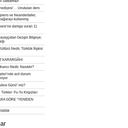
 Satılamaz!
‘hediyesi’… Unutulan ders
iens ve Neandertaller,
mağarayı kullanmış
vesi’ne damga vuran 11
avaşçıdan Gezgin Bilgeye;
eği
ltürü Nedir, Türklük İlişkisi
DIZ KARARGÂHI
İnancı Nedir, Nasıldır?
pleri’nde acil durum:
eriyor
 Ailesi Günü” mü?
Türkler: Fu-Yu Kırgızları
ARA GÖRE “YENİDEN
züldük
lar