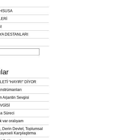
AHSUSA
LERİ
I
YA DESTANLARI
lar
LETİ “HAYIR!” DİYOR
Enstrümanları
n Arjantin Sevgisi
VGİSİ
a Süreci
k var oralıyam
ı, Derin Devlet, Toplumsal
ayeseli Karşılaştırma