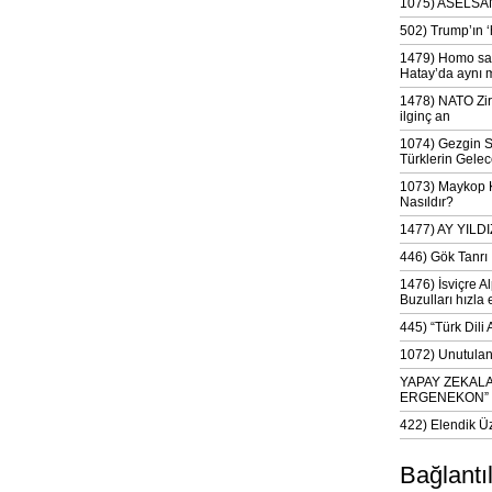
1075) ASELSAN
502) Trump’ın 
1479) Homo sap
Hatay’da aynı 
1478) NATO Zir
ilginç an
1074) Gezgin S
Türklerin Gelec
1073) Maykop Kü
Nasıldır?
1477) AY YIL
446) Gök Tanrı 
1476) İsviçre Al
Buzulları hızla 
445) “Türk Dili
1072) Unutulan 
YAPAY ZEKAL
ERGENEKON”
422) Elendik Ü
Bağlantı