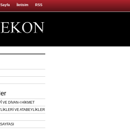
 Sayfa
İletisim
RSS
ler
 VE DİVAN-I HİKMET
LİKLERİ VE ATABEYLİKLER
SAYFASI