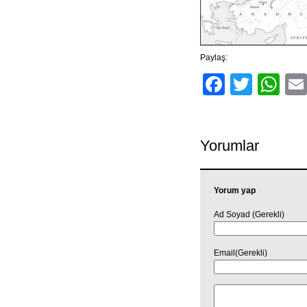
Paylaş:
Facebo
Twitt
Wh
Yorumlar
Yorum yap
Ad Soyad (Gerekli)
Email(Gerekli)