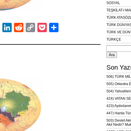
SOSYAL
TEŞKİLAT-I M
TÜRK ATASÖZ
ok
er
atsApp
Email
LinkedIn
Reddit
Copy
Pocket
Share
TÜRK DÜNYAS
TÜRK VE DÜN
Link
TÜRKÇE
Arama:
Son Yazı
506) TÜRK MİL
505) Orkestra 
504) Yahudileri
424) VATAN SE
423) Aydınlanm
447) Harda Tür
503) Devlet Akl
Akıl Nedir? Muk