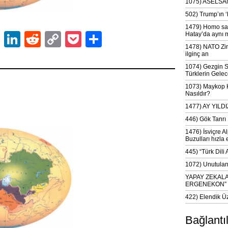
1075) ASELSAN
502) Trump’ın 
1479) Homo sap
ok
er
atsApp
Email
LinkedIn
Reddit
Copy
Pocket
Share
Hatay’da aynı 
1478) NATO Zir
Link
ilginç an
1074) Gezgin S
Türklerin Gelec
1073) Maykop Kü
Nasıldır?
1477) AY YIL
446) Gök Tanrı 
1476) İsviçre Al
Buzulları hızla 
445) “Türk Dili
1072) Unutulan 
YAPAY ZEKAL
ERGENEKON”
422) Elendik Ü
Bağlantı