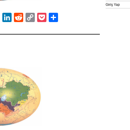
Giriş Yap
ok
er
atsApp
Email
LinkedIn
Reddit
Copy
Pocket
Share
Link