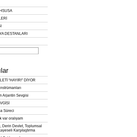
AHSUSA
LERİ
I
YA DESTANLARI
lar
LETİ “HAYIR!” DİYOR
Enstrümanları
n Arjantin Sevgisi
VGİSİ
a Süreci
k var oralıyam
ı, Derin Devlet, Toplumsal
ayeseli Karşılaştırma