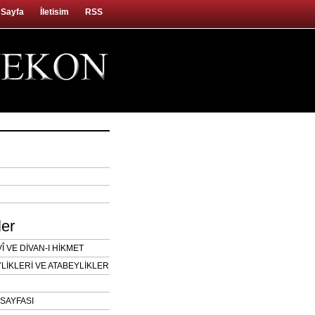
 Sayfa
İletisim
RSS
ler
 VE DİVAN-I HİKMET
LİKLERİ VE ATABEYLİKLER
SAYFASI