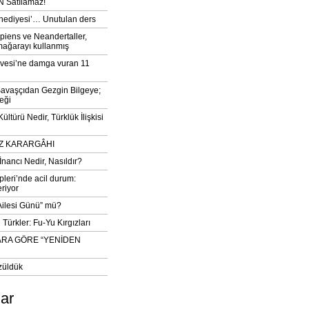
 Satılamaz!
‘hediyesi’… Unutulan ders
iens ve Neandertaller,
mağarayı kullanmış
vesi’ne damga vuran 11
avaşçıdan Gezgin Bilgeye;
eği
ltürü Nedir, Türklük İlişkisi
DIZ KARARGÂHI
İnancı Nedir, Nasıldır?
pleri’nde acil durum:
eriyor
 Ailesi Günü” mü?
Türkler: Fu-Yu Kırgızları
ARA GÖRE “YENİDEN
züldük
lar