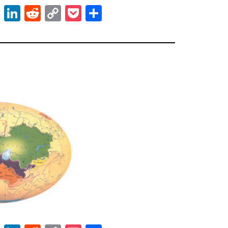
ok
er
atsApp
Email
LinkedIn
Reddit
Copy
Pocket
Share
Link