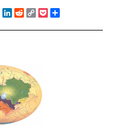
ok
er
atsApp
Email
LinkedIn
Reddit
Copy
Pocket
Share
Link