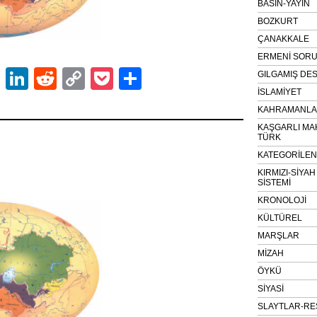
BASIN-YAYIN
BOZKURT
ÇANAKKALE
ERMENİ SOR
ok
er
atsApp
Email
LinkedIn
Reddit
Copy
Pocket
Share
GILGAMIŞ DES
İSLAMİYET
Link
KAHRAMANLAR
KAŞGARLI MA
TÜRK
KATEGORİLE
KIRMIZI-SİYA
SİSTEMİ
KRONOLOJİ
KÜLTÜREL
MARŞLAR
MİZAH
ÖYKÜ
SİYASİ
SLAYTLAR-RE