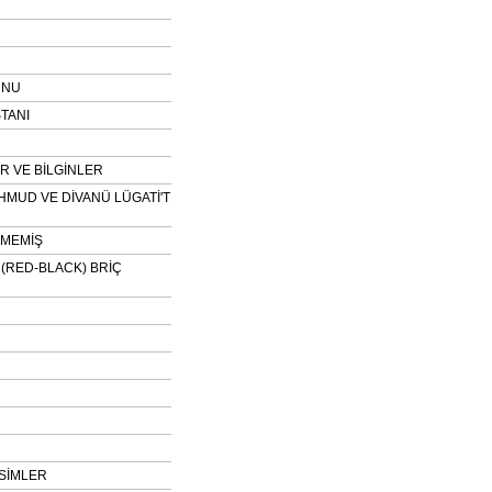
UNU
TANI
 VE BİLGİNLER
HMUD VE DİVANÜ LÜGATİ'T
NMEMİŞ
H (RED-BLACK) BRİÇ
SİMLER