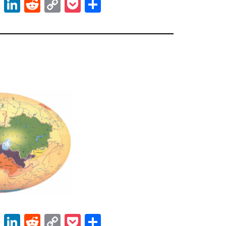
ok
er
atsApp
Email
LinkedIn
Reddit
Copy
Pocket
Share
Link
ok
er
atsApp
Email
LinkedIn
Reddit
Copy
Pocket
Share