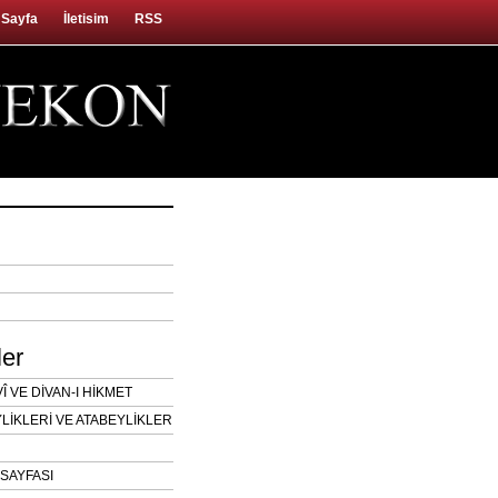
 Sayfa
İletisim
RSS
ler
 VE DİVAN-I HİKMET
LİKLERİ VE ATABEYLİKLER
SAYFASI