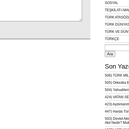
SOSYAL
TEŞKİLAT-I M
TÜRK ATASÖZ
TÜRK DÜNYAS
TÜRK VE DÜN
TÜRKÇE
Arama:
Son Yazı
506) TÜRK MİL
505) Orkestra 
504) Yahudileri
424) VATAN SE
423) Aydınlanm
447) Harda Tür
503) Devlet Akl
Akıl Nedir? Muk