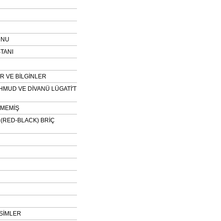
UNU
TANI
 VE BİLGİNLER
HMUD VE DİVANÜ LÜGATİ'T
NMEMİŞ
H (RED-BLACK) BRİÇ
SİMLER