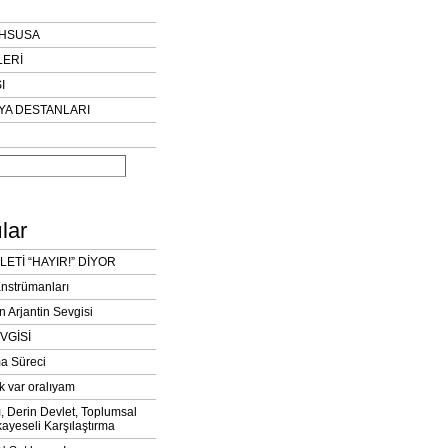
AHSUSA
LERİ
I
YA DESTANLARI
lar
LETİ “HAYIR!” DİYOR
Enstrümanları
n Arjantin Sevgisi
VGİSİ
a Süreci
k var oralıyam
ı, Derin Devlet, Toplumsal
ayeseli Karşılaştırma