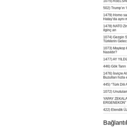
1075) ASELSAN
502) Trump’ın 
1479) Homo sap
Hatay’da aynı 
1478) NATO Zir
ilginç an
1074) Gezgin S
Türklerin Gelec
1073) Maykop Kü
Nasıldır?
1477) AY YIL
446) Gök Tanrı 
1476) İsviçre Al
Buzulları hızla 
445) “Türk Dili
1072) Unutulan 
YAPAY ZEKAL
ERGENEKON”
422) Elendik Ü
Bağlantı