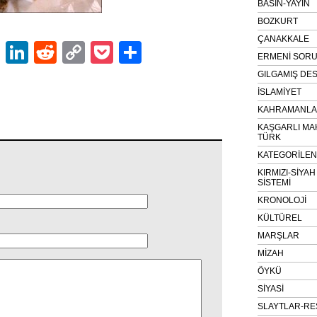
BASIN-YAYIN
BOZKURT
ÇANAKKALE
ok
er
atsApp
Email
LinkedIn
Reddit
Copy
Pocket
Share
ERMENİ SOR
Link
GILGAMIŞ DES
İSLAMİYET
KAHRAMANLAR
KAŞGARLI MA
TÜRK
KATEGORİLE
KIRMIZI-SİYA
SİSTEMİ
KRONOLOJİ
KÜLTÜREL
MARŞLAR
MİZAH
ÖYKÜ
SİYASİ
SLAYTLAR-RE