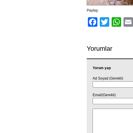
Paylaş:
Facebo
Twitt
Wh
Yorumlar
Yorum yap
Ad Soyad (Gerekli)
Email(Gerekli)