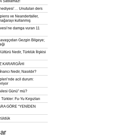
 Satılamaz!
‘hediyesi’… Unutulan ders
iens ve Neandertaller,
mağarayı kullanmış
vesi’ne damga vuran 11
avaşçıdan Gezgin Bilgeye;
eği
ltürü Nedir, Türklük İlişkisi
DIZ KARARGÂHI
İnancı Nedir, Nasıldır?
pleri’nde acil durum:
eriyor
 Ailesi Günü” mü?
Türkler: Fu-Yu Kırgızları
ARA GÖRE “YENİDEN
züldük
lar