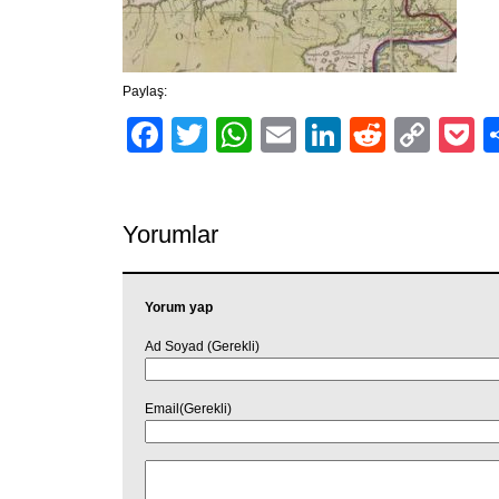
Paylaş:
Facebook
Twitter
WhatsApp
Email
LinkedIn
Reddit
Cop
P
Link
Yorumlar
Yorum yap
Ad Soyad (Gerekli)
Email(Gerekli)