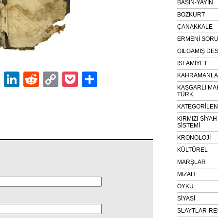
BASIN-YAYIN
BOZKURT
ÇANAKKALE
ERMENİ SOR
GILGAMIŞ DES
İSLAMİYET
ok
er
atsApp
Email
LinkedIn
Reddit
Copy
Pocket
Share
KAHRAMANLAR
KAŞGARLI MA
Link
TÜRK
KATEGORİLE
KIRMIZI-SİYA
SİSTEMİ
KRONOLOJİ
KÜLTÜREL
MARŞLAR
MİZAH
ÖYKÜ
SİYASİ
SLAYTLAR-RE