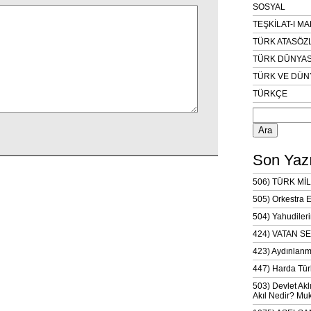
SOSYAL
TEŞKİLAT-I M
TÜRK ATASÖZ
TÜRK DÜNYAS
TÜRK VE DÜN
TÜRKÇE
Arama:
Son Yazı
506) TÜRK MİL
505) Orkestra 
504) Yahudileri
424) VATAN SE
423) Aydınlanm
447) Harda Tür
503) Devlet Akl
Akıl Nedir? Muk