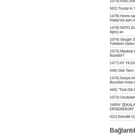
1075) ASELSAN
502) Trump’ın 
1479) Homo sap
Hatay’da aynı 
1478) NATO Zir
ilginç an
1074) Gezgin S
Türklerin Gelec
1073) Maykop Kü
Nasıldır?
1477) AY YIL
446) Gök Tanrı 
1476) İsviçre Al
Buzulları hızla 
445) “Türk Dili
1072) Unutulan 
YAPAY ZEKAL
ERGENEKON”
422) Elendik Ü
Bağlantı