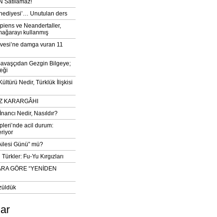
 Satılamaz!
‘hediyesi’… Unutulan ders
iens ve Neandertaller,
mağarayı kullanmış
vesi’ne damga vuran 11
avaşçıdan Gezgin Bilgeye;
eği
ltürü Nedir, Türklük İlişkisi
DIZ KARARGÂHI
İnancı Nedir, Nasıldır?
pleri’nde acil durum:
eriyor
 Ailesi Günü” mü?
Türkler: Fu-Yu Kırgızları
ARA GÖRE “YENİDEN
züldük
lar