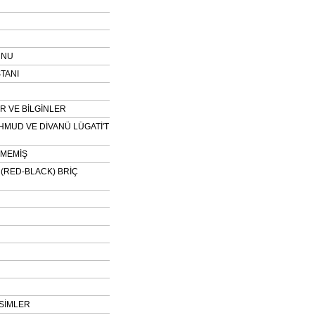
UNU
TANI
 VE BİLGİNLER
HMUD VE DİVANÜ LÜGATİ'T
NMEMİŞ
H (RED-BLACK) BRİÇ
SİMLER