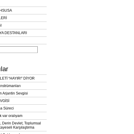
AHSUSA
LERİ
I
YA DESTANLARI
lar
LETİ “HAYIR!” DİYOR
Enstrümanları
n Arjantin Sevgisi
VGİSİ
a Süreci
k var oralıyam
ı, Derin Devlet, Toplumsal
ayeseli Karşılaştırma