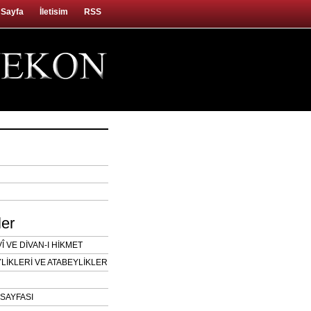
 Sayfa
İletisim
RSS
ler
 VE DİVAN-I HİKMET
LİKLERİ VE ATABEYLİKLER
SAYFASI