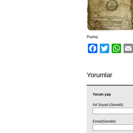
Paylaş:
Facebo
Twitt
Wh
Yorumlar
Yorum yap
Ad Soyad (Gerekli)
Email(Gerekli)