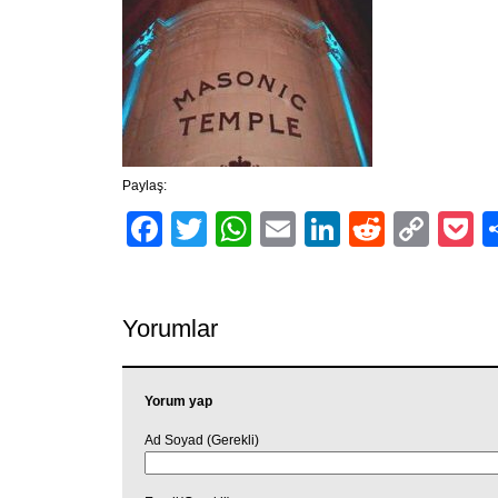
Paylaş:
Facebook
Twitter
WhatsApp
Email
LinkedIn
Reddit
Cop
P
Link
Yorumlar
Yorum yap
Ad Soyad (Gerekli)