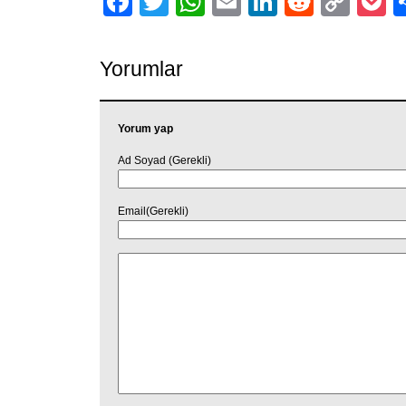
Facebook
Twitter
WhatsApp
Email
LinkedIn
Reddit
Cop
P
Link
Yorumlar
Yorum yap
Ad Soyad (Gerekli)
Email(Gerekli)