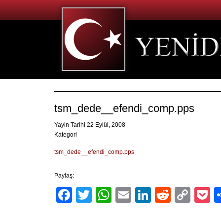
tsm_dede__efendi_comp.pps
Yayin Tarihi 22 Eylül, 2008
Kategori
tsm_dede__efendi_comp.pps
Paylaş:
Facebook
Twitter
WhatsApp
Email
LinkedIn
Reddit
Cop
P
Link