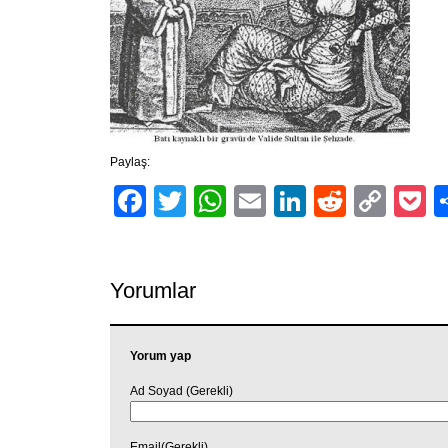
Paylaş:
Facebook
Twitter
WhatsApp
Email
LinkedIn
Reddit
Cop
P
Link
Yorumlar
Yorum yap
Ad Soyad (Gerekli)
Email(Gerekli)