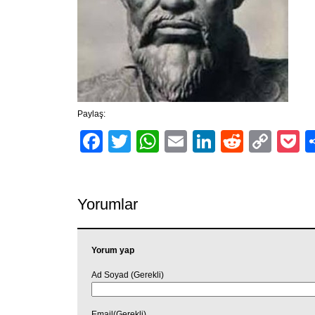
Paylaş:
Facebook
Twitter
WhatsApp
Email
LinkedIn
Reddit
Cop
P
Link
Yorumlar
Yorum yap
Ad Soyad (Gerekli)
Email(Gerekli)