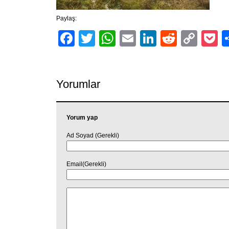
Paylaş:
Facebook
Twitter
WhatsApp
Email
LinkedIn
Reddit
Cop
P
Link
Yorumlar
Yorum yap
Ad Soyad (Gerekli)
Email(Gerekli)