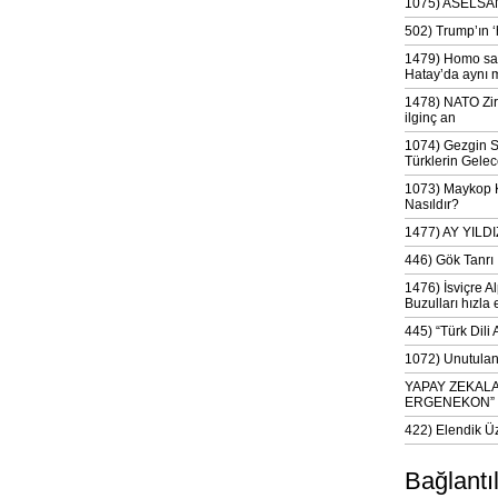
1075) ASELSAN
502) Trump’ın 
1479) Homo sap
Hatay’da aynı 
1478) NATO Zir
ilginç an
1074) Gezgin S
Türklerin Gelec
1073) Maykop Kü
Nasıldır?
1477) AY YIL
446) Gök Tanrı 
1476) İsviçre Al
Buzulları hızla 
445) “Türk Dili
1072) Unutulan 
YAPAY ZEKAL
ERGENEKON”
422) Elendik Ü
Bağlantı