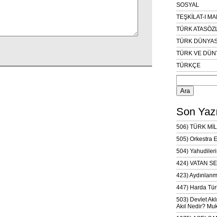
SOSYAL
TEŞKİLAT-I M
TÜRK ATASÖZ
TÜRK DÜNYAS
TÜRK VE DÜN
TÜRKÇE
Arama:
Son Yazı
506) TÜRK MİL
505) Orkestra 
504) Yahudileri
424) VATAN SE
423) Aydınlanm
447) Harda Tür
503) Devlet Akl
Akıl Nedir? Muk