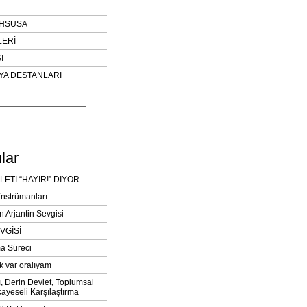
AHSUSA
LERİ
I
YA DESTANLARI
lar
LETİ “HAYIR!” DİYOR
Enstrümanları
n Arjantin Sevgisi
VGİSİ
a Süreci
k var oralıyam
ı, Derin Devlet, Toplumsal
ayeseli Karşılaştırma