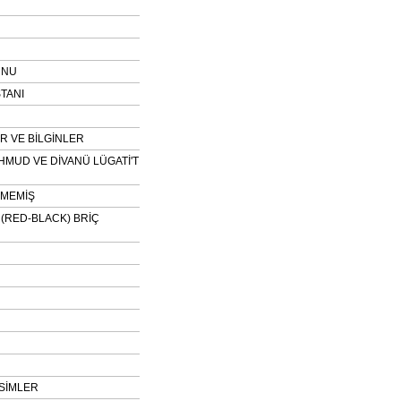
UNU
TANI
 VE BİLGİNLER
HMUD VE DİVANÜ LÜGATİ'T
NMEMİŞ
H (RED-BLACK) BRİÇ
SİMLER