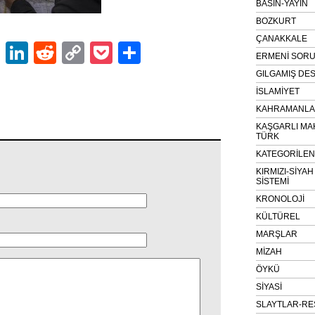
BASIN-YAYIN
BOZKURT
ÇANAKKALE
ok
er
atsApp
Email
LinkedIn
Reddit
Copy
Pocket
Share
ERMENİ SOR
Link
GILGAMIŞ DES
İSLAMİYET
KAHRAMANLAR
KAŞGARLI MA
TÜRK
KATEGORİLE
KIRMIZI-SİYA
SİSTEMİ
KRONOLOJİ
KÜLTÜREL
MARŞLAR
MİZAH
ÖYKÜ
SİYASİ
SLAYTLAR-RE