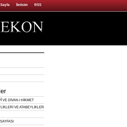
 Sayfa
İletisim
RSS
ler
 VE DİVAN-I HİKMET
LİKLERİ VE ATABEYLİKLER
SAYFASI