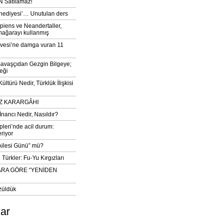
 Satılamaz!
‘hediyesi’… Unutulan ders
iens ve Neandertaller,
mağarayı kullanmış
vesi’ne damga vuran 11
avaşçıdan Gezgin Bilgeye;
eği
ltürü Nedir, Türklük İlişkisi
DIZ KARARGÂHI
İnancı Nedir, Nasıldır?
pleri’nde acil durum:
eriyor
 Ailesi Günü” mü?
Türkler: Fu-Yu Kırgızları
ARA GÖRE “YENİDEN
züldük
lar