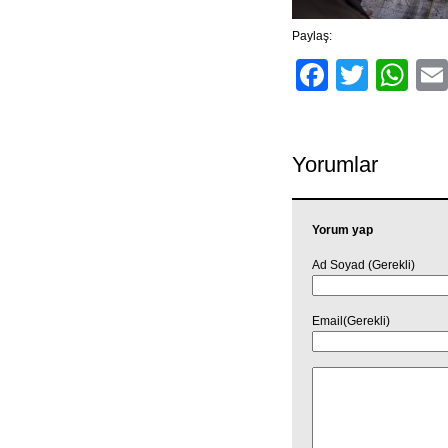
Paylaş:
Facebo
Twitt
Wh
Yorumlar
Yorum yap
Ad Soyad (Gerekli)
Email(Gerekli)