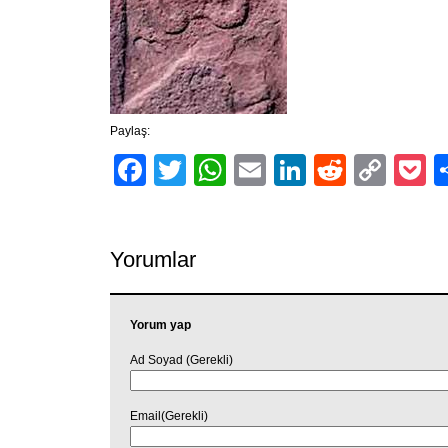
Paylaş:
Facebook
Twitter
WhatsApp
Email
LinkedIn
Reddit
Cop
P
Link
Yorumlar
Yorum yap
Ad Soyad (Gerekli)
Email(Gerekli)