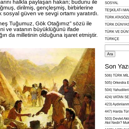
arını halkla paylaşan hakan; budunu ile
SOSYAL
ğmuş, dirilmiş, gençleşmiş, birbirlerine
TEŞKİLAT-I M
 sosyal güven ve sevgi ortamı yaratırdı.
TÜRK ATASÖZ
eş Tuğumuz, Gök Otağımız” sözü ile
TÜRK DÜNYAS
ini ve vatanın büyüklüğünü ifade
TÜRK VE DÜN
ın da milletinin olduğuna işaret etmiştir.
TÜRKÇE
Arama:
Son Yazı
506) TÜRK MİL
505) Orkestra 
504) Yahudileri
424) VATAN SE
423) Aydınlanm
447) Harda Tür
503) Devlet Akl
Akıl Nedir? Muk