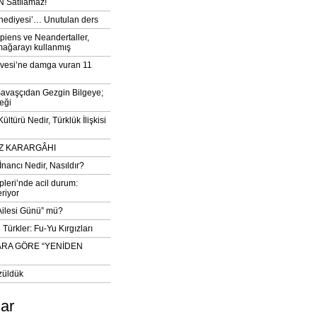
 Satılamaz!
‘hediyesi’… Unutulan ders
iens ve Neandertaller,
mağarayı kullanmış
vesi’ne damga vuran 11
avaşçıdan Gezgin Bilgeye;
eği
ltürü Nedir, Türklük İlişkisi
DIZ KARARGÂHI
İnancı Nedir, Nasıldır?
pleri’nde acil durum:
eriyor
 Ailesi Günü” mü?
Türkler: Fu-Yu Kırgızları
ARA GÖRE “YENİDEN
züldük
lar