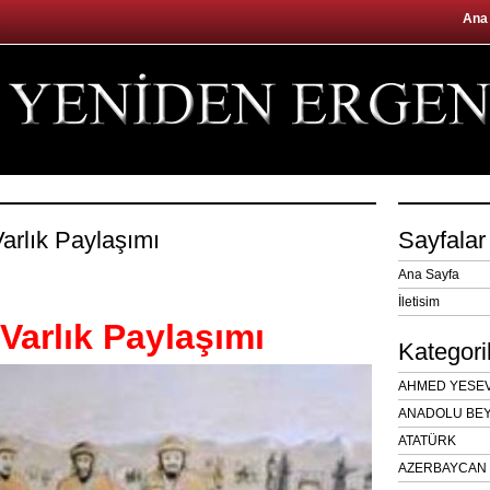
Ana
arlık Paylaşımı
Sayfalar
Ana Sayfa
İletisim
Varlık Paylaşımı
Kategori
AHMED YESEVÎ
ANADOLU BEY
ATATÜRK
AZERBAYCAN 