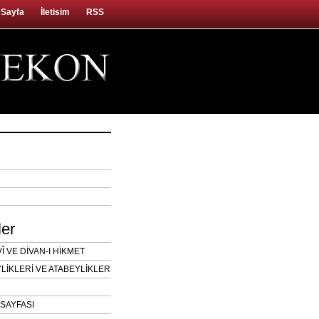
 Sayfa
İletisim
RSS
ler
 VE DİVAN-I HİKMET
LİKLERİ VE ATABEYLİKLER
SAYFASI