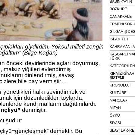
BASIN-YAYIN
BOZKURT
ÇANAKKALE
ERMENİ SOR
GILGAMIŞ DES
İSLAMİYET
ıplakları giydirdim. Yoksul milleti zengin
KAHRAMANLAR
çoğalttım” (Bilge Kağan)
KAŞGARLI MA
TÜRK
ten önceki devirlerinde açları doyurmuş,
KATEGORİLE
ş, malsız yiğitleri evlendirmiş
KIRMIZI-SİYA
nuklarını dinlendirmiş, savaş
SİSTEMİ
izlere bile pay vermiştir…
KRONOLOJİ
 yönettikleri halkı sevindirmek ve
KÜLTÜREL
lamak için düzenledikleri toylarda,
MARŞLAR
nlerde kendi mallarını dağıttırırlardı.
MİZAH
nçliyü”
denmiştir.
ÖYKÜ
ı şudur:
SİYASİ
çliyü=gençleşmek” demektir. Bu
SLAYTLAR-RE