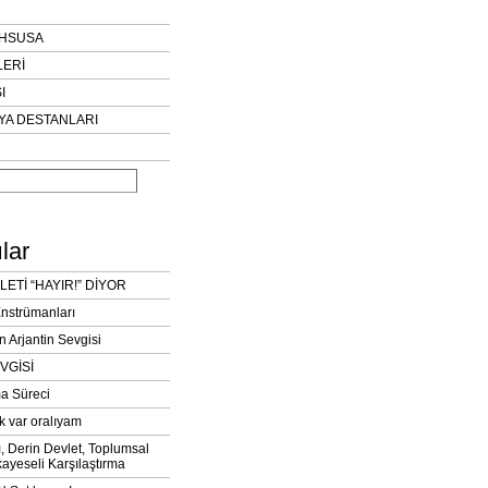
AHSUSA
LERİ
I
YA DESTANLARI
lar
LETİ “HAYIR!” DİYOR
Enstrümanları
n Arjantin Sevgisi
VGİSİ
a Süreci
k var oralıyam
ı, Derin Devlet, Toplumsal
ayeseli Karşılaştırma