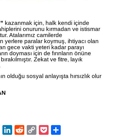
ı”
kazanmak için, halk kendi içinde
ahiplerini onurunu kırmadan ve istismar
r. Atalarımız camilerde
n yerlere paralar koymuş, ihtiyacı olan
tan gece vakti yeteri kadar parayı
arın doyması için de fırınların önüne
rakılmıştır. Zekat ve fitre, layık
.
ın olduğu sosyal anlayışta hırsızlık olur
AN
ok
er
atsApp
Email
LinkedIn
Reddit
Copy
Pocket
Share