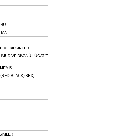
UNU
TANI
 VE BİLGİNLER
HMUD VE DİVANÜ LÜGATİ'T
NMEMİŞ
H (RED-BLACK) BRİÇ
SİMLER