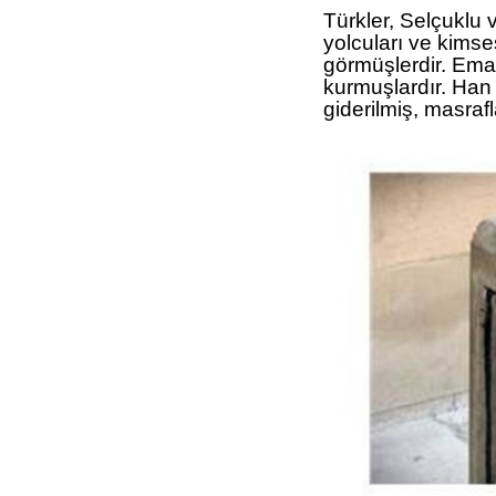
Türkler, Selçuklu 
yolcuları ve kimses
görmüşlerdir. Eman
kurmuşlardır. Han 
giderilmiş, masrafl