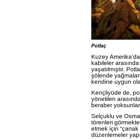
Potlaç
Kuzey Amerika’da y
kabileler arasında
yaşatılmıştır. Potl
şölende yağmalanma
kendine uygun olan
Kençliyüde de, po
yönetilen arasında
beraber yoksunların
Selçuklu ve Osma
törenleri görmekt
etmek için “çanak
düzenlemeler yap