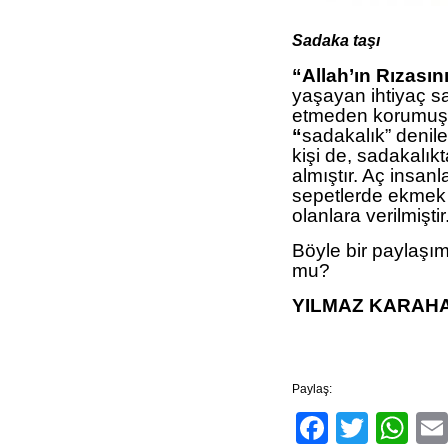
Sadaka taşı
“Allah’ın Rızasın
yaşayan ihtiyaç s
etmeden korumuştu
“
sadakalık” denile
kişi de, sadakalık
almıştır. Aç insanl
sepetlerde ekmek bı
olanlara verilmiştir
Böyle bir paylaşım
mu?
YILMAZ KARAH
Paylaş:
Facebo
Twitt
Wh