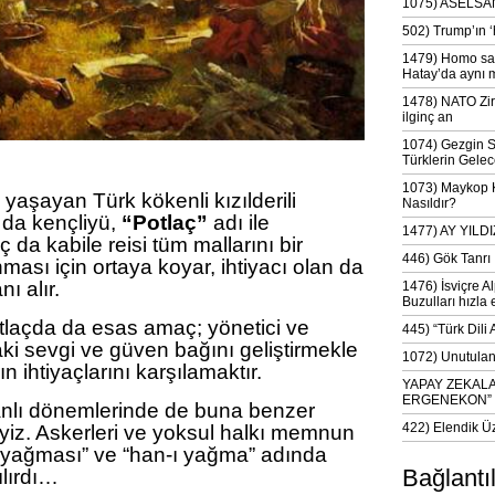
1075) ASELSAN
502) Trump’ın 
1479) Homo sap
Hatay’da aynı 
1478) NATO Zir
ilginç an
1074) Gezgin S
Türklerin Gelec
1073) Maykop Kü
aşayan Türk kökenli kızılderili
Nasıldır?
 da kençliyü,
“Potlaç”
adı ile
1477) AY YIL
aç da kabile reisi tüm mallarını bir
446) Gök Tanrı 
sı için ortaya koyar, ihtiyacı olan da
ı alır.
1476) İsviçre Al
Buzulları hızla 
tlaçda da esas amaç; yönetici ve
445) “Türk Dili
ki sevgi ve güven bağını geliştirmekle
1072) Unutulan 
 ihtiyaçlarını karşılamaktır.
YAPAY ZEKAL
ERGENEKON”
nlı dönemlerinde de buna benzer
422) Elendik Ü
eyiz. Askerleri ve yoksul halkı memnun
 yağması” ve “han-ı yağma” adında
Bağlantı
ılırdı…