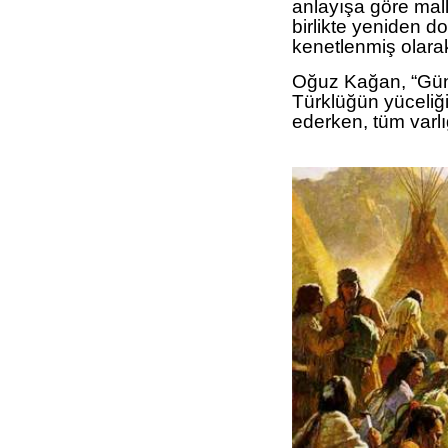
anlayışa göre mall
birlikte yeniden do
kenetlenmiş olarak
Oğuz Kağan, “Gün
Türklüğün yüceliğ
ederken, tüm varlığ