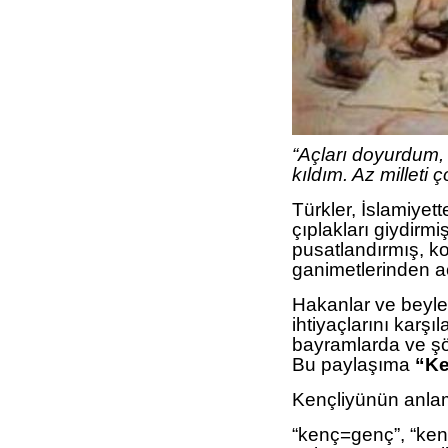
“Açları doyurdum, ç
kıldım. Az milleti 
Türkler, İslamiyet
çıplakları giydirmi
pusatlandırmış, ko
ganimetlerinden ac
Hakanlar ve beyler
ihtiyaçlarını karşı
bayramlarda ve şöle
Bu paylaşıma
“Ke
Kençliyünün anlam
“kenç=genç”, “ken