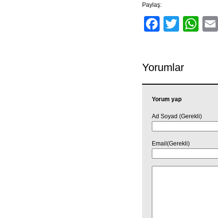
Paylaş:
Facebo
Twitt
Wh
Yorumlar
Yorum yap
Ad Soyad (Gerekli)
Email(Gerekli)