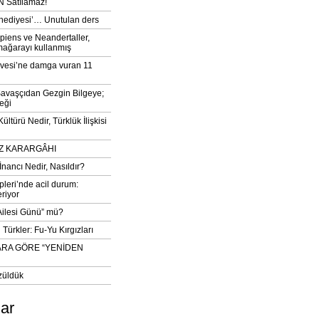
 Satılamaz!
‘hediyesi’… Unutulan ders
iens ve Neandertaller,
mağarayı kullanmış
vesi’ne damga vuran 11
avaşçıdan Gezgin Bilgeye;
eği
ltürü Nedir, Türklük İlişkisi
DIZ KARARGÂHI
İnancı Nedir, Nasıldır?
pleri’nde acil durum:
eriyor
 Ailesi Günü” mü?
Türkler: Fu-Yu Kırgızları
ARA GÖRE “YENİDEN
züldük
lar