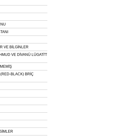
UNU
TANI
 VE BİLGİNLER
HMUD VE DİVANÜ LÜGATİ'T
NMEMİŞ
H (RED-BLACK) BRİÇ
SİMLER