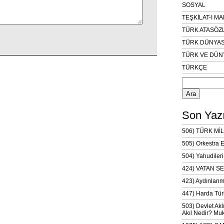
SOSYAL
TEŞKİLAT-I M
TÜRK ATASÖZ
TÜRK DÜNYAS
TÜRK VE DÜN
TÜRKÇE
Arama:
Son Yazı
506) TÜRK MİL
505) Orkestra 
504) Yahudileri
424) VATAN SE
423) Aydınlanm
447) Harda Tür
503) Devlet Akl
Akıl Nedir? Muk