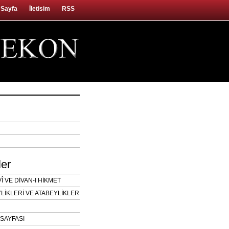
 Sayfa
İletisim
RSS
ler
 VE DİVAN-I HİKMET
LİKLERİ VE ATABEYLİKLER
SAYFASI