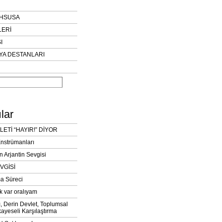
AHSUSA
LERİ
I
YA DESTANLARI
lar
LETİ “HAYIR!” DİYOR
Enstrümanları
n Arjantin Sevgisi
VGİSİ
a Süreci
k var oralıyam
ı, Derin Devlet, Toplumsal
ayeseli Karşılaştırma