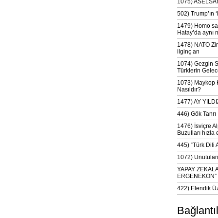
1075) ASELSAN
502) Trump’ın 
1479) Homo sap
Hatay’da aynı 
1478) NATO Zir
ilginç an
1074) Gezgin S
Türklerin Gelec
1073) Maykop Kü
Nasıldır?
1477) AY YIL
446) Gök Tanrı 
1476) İsviçre Al
Buzulları hızla 
445) “Türk Dili
1072) Unutulan 
YAPAY ZEKAL
ERGENEKON”
422) Elendik Ü
Bağlantı