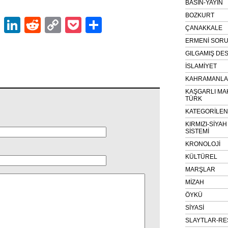
BASIN-YAYIN
BOZKURT
ok
er
atsApp
Email
LinkedIn
Reddit
Copy
Pocket
Share
ÇANAKKALE
Link
ERMENİ SOR
GILGAMIŞ DES
İSLAMİYET
KAHRAMANLAR
KAŞGARLI MA
TÜRK
KATEGORİLE
KIRMIZI-SİYA
SİSTEMİ
KRONOLOJİ
KÜLTÜREL
MARŞLAR
MİZAH
ÖYKÜ
SİYASİ
SLAYTLAR-RE