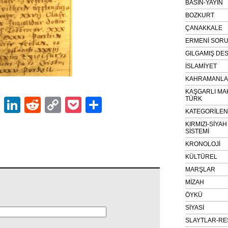
BASIN-YAYIN
BOZKURT
ÇANAKKALE
ERMENİ SOR
GILGAMIŞ DES
İSLAMİYET
KAHRAMANLAR
KAŞGARLI MA
TÜRK
ok
er
atsApp
Email
LinkedIn
Reddit
Copy
Pocket
Share
KATEGORİLE
Link
KIRMIZI-SİYA
SİSTEMİ
KRONOLOJİ
KÜLTÜREL
MARŞLAR
MİZAH
ÖYKÜ
SİYASİ
SLAYTLAR-RE