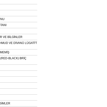
UNU
TANI
 VE BİLGİNLER
HMUD VE DİVANÜ LÜGATİ'T
NMEMİŞ
H (RED-BLACK) BRİÇ
SİMLER