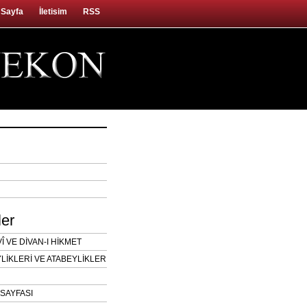
 Sayfa
İletisim
RSS
ler
 VE DİVAN-I HİKMET
LİKLERİ VE ATABEYLİKLER
SAYFASI