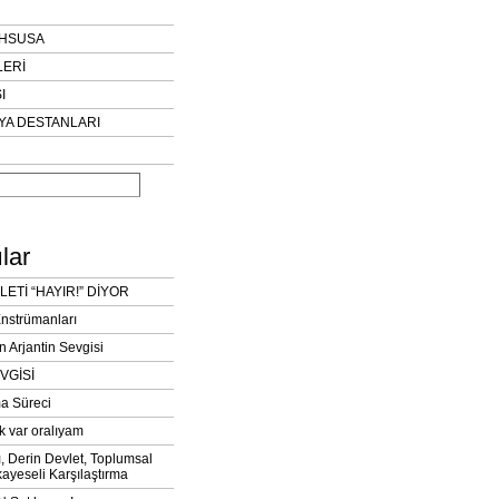
AHSUSA
LERİ
I
YA DESTANLARI
lar
LETİ “HAYIR!” DİYOR
Enstrümanları
n Arjantin Sevgisi
VGİSİ
a Süreci
k var oralıyam
ı, Derin Devlet, Toplumsal
ayeseli Karşılaştırma