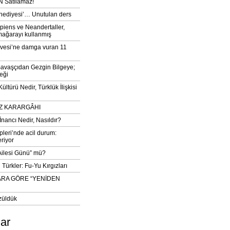
 Satılamaz!
‘hediyesi’… Unutulan ders
iens ve Neandertaller,
mağarayı kullanmış
vesi’ne damga vuran 11
avaşçıdan Gezgin Bilgeye;
eği
ltürü Nedir, Türklük İlişkisi
DIZ KARARGÂHI
İnancı Nedir, Nasıldır?
pleri’nde acil durum:
eriyor
 Ailesi Günü” mü?
Türkler: Fu-Yu Kırgızları
ARA GÖRE “YENİDEN
züldük
lar