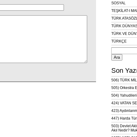
SOSYAL
TEŞKİLAT-I M
TÜRK ATASÖZ
TÜRK DÜNYAS
TÜRK VE DÜN
TÜRKÇE
Arama:
Son Yazı
506) TÜRK MİL
505) Orkestra 
504) Yahudileri
424) VATAN SE
423) Aydınlanm
447) Harda Tür
503) Devlet Akl
Akıl Nedir? Muk