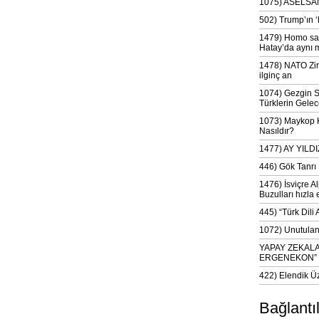
1075) ASELSAN
502) Trump’ın 
1479) Homo sap
Hatay’da aynı 
1478) NATO Zir
ilginç an
1074) Gezgin S
Türklerin Gelec
1073) Maykop Kü
Nasıldır?
1477) AY YIL
446) Gök Tanrı 
1476) İsviçre Al
Buzulları hızla 
445) “Türk Dili
1072) Unutulan 
YAPAY ZEKAL
ERGENEKON”
422) Elendik Ü
Bağlantı