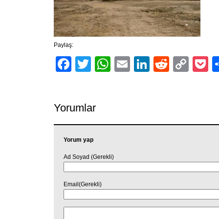
Paylaş:
Facebook
Twitter
WhatsApp
Email
LinkedIn
Reddit
Cop
P
Link
Yorumlar
Yorum yap
Ad Soyad (Gerekli)
Email(Gerekli)