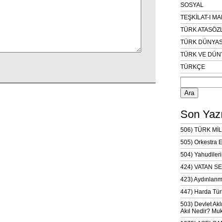
SOSYAL
TEŞKİLAT-I M
TÜRK ATASÖZ
TÜRK DÜNYAS
TÜRK VE DÜN
TÜRKÇE
Arama:
Son Yazı
506) TÜRK MİL
505) Orkestra 
504) Yahudileri
424) VATAN SE
423) Aydınlanm
447) Harda Tür
503) Devlet Akl
Akıl Nedir? Muk