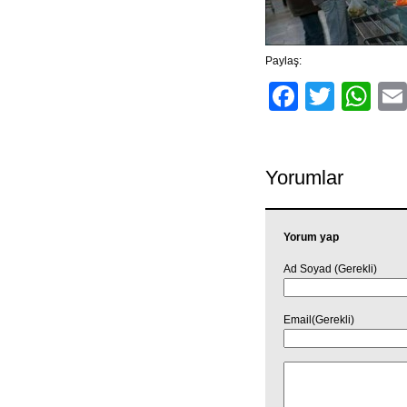
Paylaş:
Facebo
Twitt
Wh
Yorumlar
Yorum yap
Ad Soyad (Gerekli)
Email(Gerekli)