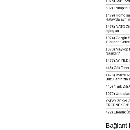
1075) ASELSAN
502) Trump’ın 
1479) Homo sap
Hatay’da aynı 
1478) NATO Zir
ilginç an
1074) Gezgin S
Türklerin Gelec
1073) Maykop Kü
Nasıldır?
1477) AY YIL
446) Gök Tanrı 
1476) İsviçre Al
Buzulları hızla 
445) “Türk Dili
1072) Unutulan 
YAPAY ZEKAL
ERGENEKON”
422) Elendik Ü
Bağlantı