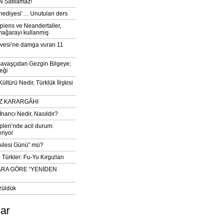
 Satılamaz!
‘hediyesi’… Unutulan ders
iens ve Neandertaller,
mağarayı kullanmış
vesi’ne damga vuran 11
avaşçıdan Gezgin Bilgeye;
eği
ltürü Nedir, Türklük İlişkisi
DIZ KARARGÂHI
İnancı Nedir, Nasıldır?
pleri’nde acil durum:
eriyor
 Ailesi Günü” mü?
Türkler: Fu-Yu Kırgızları
ARA GÖRE “YENİDEN
züldük
lar