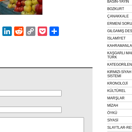
BASIN-YAYIN
BOZKURT
ÇANAKKALE
ERMENİ SOR
ok
er
atsApp
Email
LinkedIn
Reddit
Copy
Pocket
Share
GILGAMIŞ DES
Link
İSLAMİYET
KAHRAMANLAR
KAŞGARLI MA
TÜRK
KATEGORİLE
KIRMIZI-SİYA
SİSTEMİ
KRONOLOJİ
KÜLTÜREL
MARŞLAR
MİZAH
ÖYKÜ
SİYASİ
SLAYTLAR-RE