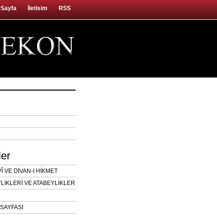
 Sayfa
İletisim
RSS
ler
 VE DİVAN-I HİKMET
LİKLERİ VE ATABEYLİKLER
SAYFASI