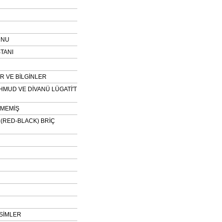
UNU
TANI
 VE BİLGİNLER
HMUD VE DİVANÜ LÜGATİ'T
NMEMİŞ
H (RED-BLACK) BRİÇ
SİMLER