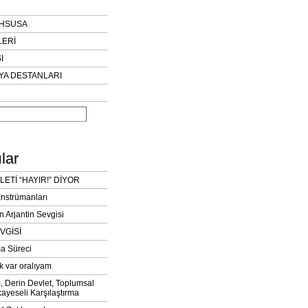
AHSUSA
LERİ
I
YA DESTANLARI
lar
LETİ “HAYIR!” DİYOR
Enstrümanları
n Arjantin Sevgisi
VGİSİ
a Süreci
k var oralıyam
ı, Derin Devlet, Toplumsal
ayeseli Karşılaştırma