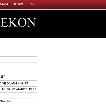
 Sayfa
İletisim
RSS
ler
 VE DİVAN-I HİKMET
LİKLERİ VE ATABEYLİKLER
SAYFASI