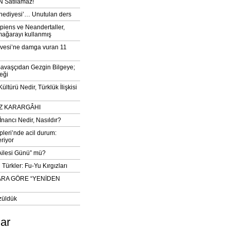
 Satılamaz!
‘hediyesi’… Unutulan ders
iens ve Neandertaller,
mağarayı kullanmış
vesi’ne damga vuran 11
avaşçıdan Gezgin Bilgeye;
eği
ltürü Nedir, Türklük İlişkisi
DIZ KARARGÂHI
İnancı Nedir, Nasıldır?
pleri’nde acil durum:
eriyor
 Ailesi Günü” mü?
Türkler: Fu-Yu Kırgızları
ARA GÖRE “YENİDEN
züldük
lar