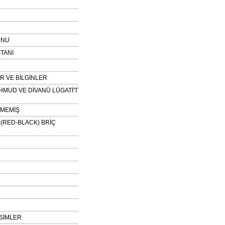
UNU
TANI
 VE BİLGİNLER
HMUD VE DİVANÜ LÜGATİ'T
NMEMİŞ
H (RED-BLACK) BRİÇ
SİMLER