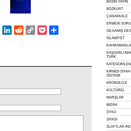
BASIN-YAYIN
BOZKURT
ÇANAKKALE
ERMENİ SOR
ok
er
atsApp
Email
LinkedIn
Reddit
Copy
Pocket
Share
GILGAMIŞ DES
Link
İSLAMİYET
KAHRAMANLAR
KAŞGARLI MA
TÜRK
KATEGORİLE
KIRMIZI-SİYA
SİSTEMİ
KRONOLOJİ
KÜLTÜREL
MARŞLAR
MİZAH
ÖYKÜ
SİYASİ
SLAYTLAR-RE