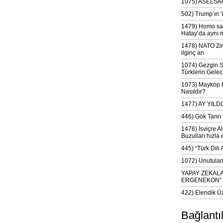
1075) ASELSAN
502) Trump’ın 
1479) Homo sap
Hatay’da aynı 
1478) NATO Zir
ilginç an
1074) Gezgin S
Türklerin Gelec
1073) Maykop Kü
Nasıldır?
1477) AY YIL
446) Gök Tanrı 
1476) İsviçre Al
Buzulları hızla 
445) “Türk Dili
1072) Unutulan 
YAPAY ZEKAL
ERGENEKON”
422) Elendik Ü
Bağlantı