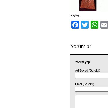
Paylaş:
Facebo
Twitt
Wh
Yorumlar
Yorum yap
Ad Soyad (Gerekli)
Email(Gerekli)