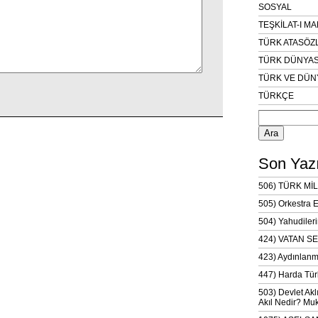
SOSYAL
TEŞKİLAT-I M
TÜRK ATASÖZ
TÜRK DÜNYAS
TÜRK VE DÜN
TÜRKÇE
Arama:
Son Yazı
506) TÜRK MİL
505) Orkestra 
504) Yahudileri
424) VATAN SE
423) Aydınlanm
447) Harda Tür
503) Devlet Akl
Akıl Nedir? Muk