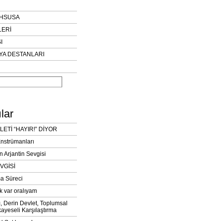
AHSUSA
LERİ
I
YA DESTANLARI
lar
LETİ “HAYIR!” DİYOR
Enstrümanları
n Arjantin Sevgisi
VGİSİ
a Süreci
k var oralıyam
ı, Derin Devlet, Toplumsal
ayeseli Karşılaştırma