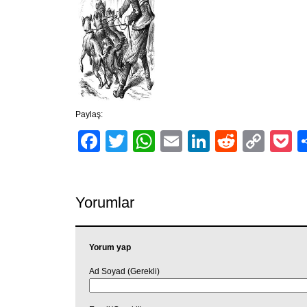
Paylaş:
Facebook
Twitter
WhatsApp
Email
LinkedIn
Reddit
Cop
P
Link
Yorumlar
Yorum yap
Ad Soyad (Gerekli)