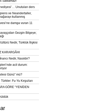
 Satılamaz!
‘hediyesi’… Unutulan ders
iens ve Neandertaller,
mağarayı kullanmış
vesi’ne damga vuran 11
avaşçıdan Gezgin Bilgeye;
eği
ltürü Nedir, Türklük İlişkisi
DIZ KARARGÂHI
İnancı Nedir, Nasıldır?
pleri’nde acil durum:
eriyor
 Ailesi Günü” mü?
Türkler: Fu-Yu Kırgızları
ARA GÖRE “YENİDEN
züldük
lar