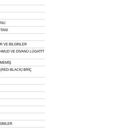
UNU
TANI
 VE BİLGİNLER
HMUD VE DİVANÜ LÜGATİ'T
NMEMİŞ
H (RED-BLACK) BRİÇ
SİMLER