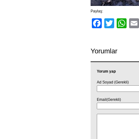
Paylaş:
Facebo
Twitt
Wh
Yorumlar
Yorum yap
Ad Soyad (Gerekli)
Email(Gerekli)