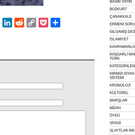
BASIN-YAYIN
BOZKURT
ÇANAKKALE
ok
er
atsApp
Email
LinkedIn
Reddit
Copy
Pocket
Share
ERMENİ SOR
Link
GILGAMIŞ DES
İSLAMİYET
KAHRAMANLAR
KAŞGARLI MA
TÜRK
KATEGORİLE
KIRMIZI-SİYA
SİSTEMİ
KRONOLOJİ
KÜLTÜREL
MARŞLAR
MİZAH
ÖYKÜ
SİYASİ
SLAYTLAR-RE