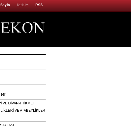
 Sayfa
İletisim
RSS
ler
 VE DİVAN-I HİKMET
LİKLERİ VE ATABEYLİKLER
SAYFASI