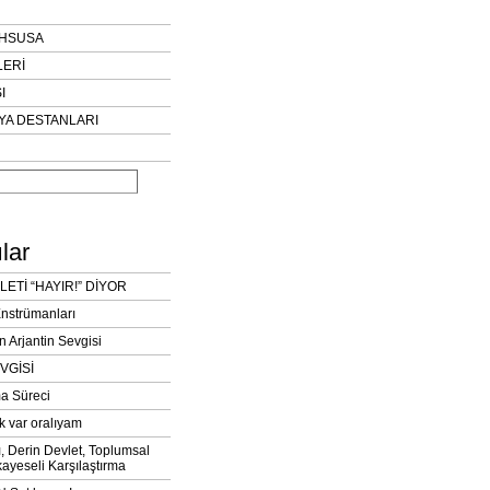
AHSUSA
LERİ
I
YA DESTANLARI
lar
LETİ “HAYIR!” DİYOR
Enstrümanları
n Arjantin Sevgisi
VGİSİ
a Süreci
k var oralıyam
ı, Derin Devlet, Toplumsal
ayeseli Karşılaştırma