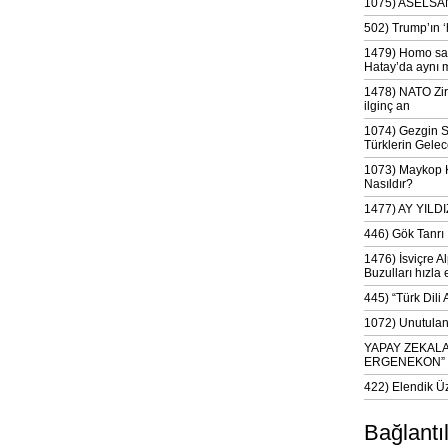
1075) ASELSAN
502) Trump’ın 
1479) Homo sap
Hatay’da aynı 
1478) NATO Zir
ilginç an
1074) Gezgin S
Türklerin Gelec
1073) Maykop Kü
Nasıldır?
1477) AY YIL
446) Gök Tanrı 
1476) İsviçre Al
Buzulları hızla 
445) “Türk Dili
1072) Unutulan 
YAPAY ZEKAL
ERGENEKON”
422) Elendik Ü
Bağlantı