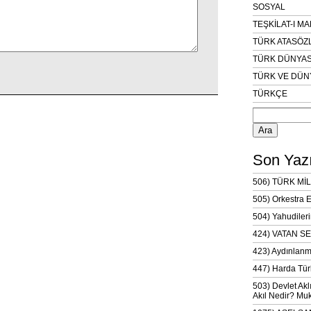
SOSYAL
TEŞKİLAT-I M
TÜRK ATASÖZ
TÜRK DÜNYAS
TÜRK VE DÜN
TÜRKÇE
Arama:
Son Yazı
506) TÜRK MİL
505) Orkestra 
504) Yahudileri
424) VATAN SE
423) Aydınlanm
447) Harda Tür
503) Devlet Akl
Akıl Nedir? Muk