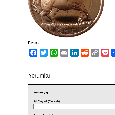
Paylaş:
Facebook
Twitter
WhatsApp
Email
LinkedIn
Reddit
Cop
P
Link
Yorumlar
Yorum yap
Ad Soyad (Gerekli)