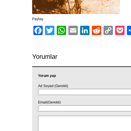
Paylaş:
Facebook
Twitter
WhatsApp
Email
LinkedIn
Reddit
Cop
P
Link
Yorumlar
Yorum yap
Ad Soyad (Gerekli)
Email(Gerekli)