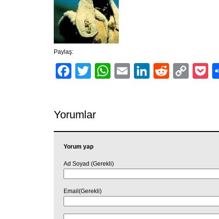
Paylaş:
Facebook
Twitter
WhatsApp
Email
LinkedIn
Reddit
Cop
P
Link
Yorumlar
Yorum yap
Ad Soyad (Gerekli)
Email(Gerekli)