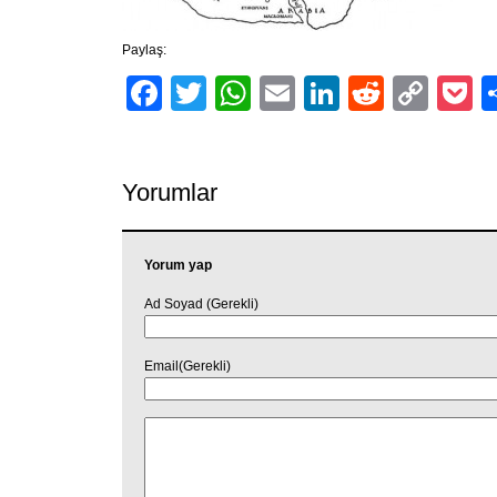
Paylaş:
Facebook
Twitter
WhatsApp
Email
LinkedIn
Reddit
Cop
P
Link
Yorumlar
Yorum yap
Ad Soyad (Gerekli)
Email(Gerekli)