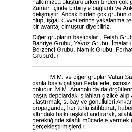
halkımızca oluşturulurken birden çok 
Zaman içinde birbiriyle bağlantı ve An
gelişmiştir. Ancak birden çok grubun o
olup, işgal kuvvetlerince yakalanma te
bir avantaj olmuştur diyebiliriz.
Diğer grupların başlıcaları, Felah Gr
Bahriye Grubu, Yavuz Grubu, İmalat-
Berzenci Grubu, Namık Grubu, Ferhat
Grubu’dur
—————————————————
M.M. ve diğer gruplar Vatan Sa
canla başla çalışan Fedailerle, isimsi
doludur. M.M. Anadolu’da da örgütlenm
başta depolardaki silahları gizlice alı
ulaştırmak, subay ve gönüllüleri Anka
propaganda, her türlü istihbarat, habe
altındaki halkı teşkilatlandırarak, sila
gerektiğinde silahlı mücadele vermek 
gerçekleştirmişlerdir.