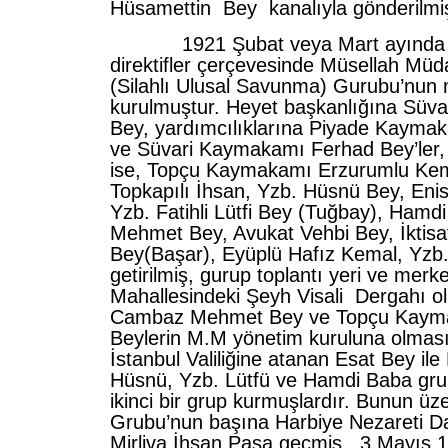
Hüsamettin Bey kanalıyla gönderilmiş
1921 Şubat veya Mart ayında An
direktifler çerçevesinde Müsellah Müda
(Silahlı Ulusal Savunma) Gurubu’nun 
kurulmuştur. Heyet başkanlığına Süvar
Bey, yardımcılıklarına Piyade Kayma
ve Süvari Kaymakamı Ferhad Bey’ler, 
ise, Topçu Kaymakamı Erzurumlu Kem
Topkapılı İhsan, Yzb. Hüsnü Bey, Eni
Yzb. Fatihli Lütfi Bey (Tuğbay), Hamdi
Mehmet Bey, Avukat Vehbi Bey, İktisa
Bey(Başar), Eyüplü Hafız Kemal, Yzb.
getirilmiş, gurup toplantı yeri ve mer
Mahallesindeki Şeyh Visali Dergahı ola
Cambaz Mehmet Bey ve Topçu Kaym
Beylerin M.M yönetim kuruluna olması
İstanbul Valiliğine atanan Esat Bey il
Hüsnü, Yzb. Lütfü ve Hamdi Baba grup
ikinci bir grup kurmuşlardır. Bunun üz
Grubu’nun başına Harbiye Nezareti Da
Mirliva İhsan Paşa geçmiş , 3 Mayıs 