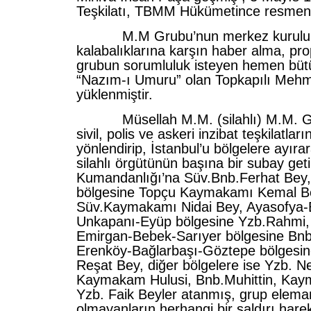
Teşkilatı, TBMM Hükümetince resmen k
M.M Grubu’nun merkez kurulu
kalabalıklarına karşın haber alma, p
grubun sorumluluk isteyen hemen bütü
“Nazım-ı Umuru” olan Topkapılı Mehm
yüklenmiştir.
Müsellah M.M. (silahlı) M.M. Gru
sivil, polis ve askeri inzibat teşkilatları
yönlendirip, İstanbul’u bölgelere ayıra
silahlı örgütünün başına bir subay getir
Kumandanlığı’na Süv.Bnb.Ferhat Bey,
bölgesine Topçu Kaymakamı Kemal B
Süv.Kaymakamı Nidai Bey, Ayasofya
Unkapanı-Eyüp bölgesine Yzb.Rahmi,
Emirgan-Bebek-Sarıyer bölgesine Bnb
Erenköy-Bağlarbaşı-Göztepe bölges
Reşat Bey, diğer bölgelere ise Yzb. Ne
Kaymakam Hulusi, Bnb.Muhittin, Ka
Yzb. Faik Beyler atanmış, grup elem
olmayanların herhangi bir saldırı hare