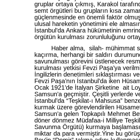
gruplar ortaya çıkmış, Karakol tarafı
semt örgütleri bu grupların kısa zam
güçlenmesinde en önemli faktör olmu
ulusal hareketin yönetimini ele almas
İstanbul’da Ankara hükümetinin emrind
örgütün kurulması zorunluluğunu orta
Haber alma, silah- mühimmat se
kaçırma, herhangi bir saldırı durumun
savunulması görevini üstlenecek resmi
kurulması yetkisi Fevzi Paşa’ya verilmi
İngilizlerin denetimleri sıklaştırması v
Fevzi Paşa’nın İstanbul’da iken Hüsa
Ocak 1921’de İtalyan Şirketine ait Lo
Samsun’a geçmiştir. Çeşitli yerlerde ve
İstanbul’da “Teşkilat-ı Mahsusa” benzer
kurmak üzere görevlendirilen Hüsamet
Samsun’a gelen Topkapılı Mehmet Bey’
döner dönmez Müdafaa-i Milliye Teşkila
Savunma Örgütü) kurmaya başlamasını
miktar da para vermiştir.Yine bu gö