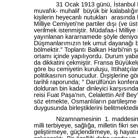
31 Ocak 1913 günü, İstanbul Da
muvafık- muhalif büyük bir kalabalığın
kişilerin heyecanlı nutukları arasında
Milliye Cemiyeti’ne partiler dışı (ve üstü
verilmek istenmiştir. Müdafaa-i Milliye
yayınlanan kararnamede şöyle deniyo
Düşmanlarımızın tek umut dayanağı bi
bölmektir.” Toplantı Balkan Harbi’nin şa
ortamı içinde yapılıyordu. Durum yaba
da dikkatini çekmiştir. Fransa Büyüke
göre bu cemiyetin kuruluşu, İttihatçıl
politikasının sonucudur. Dışişlerine g
tarihli raporunda; ” Darülfünün konfe
dolduran bin kadar dinleyici karşısında 
reisi Fuat Paşa’nın, Celalettin Arif Bey
söz etmekte, Osmanlıların partileşme
duygusunda birleştiklerini belitmekted
Nizamnamesinin 1. maddesine 
milli terbiyeye, sağlığa, milletin fikri se
geliştirmeye, güçlendirmeye, iş hayatı