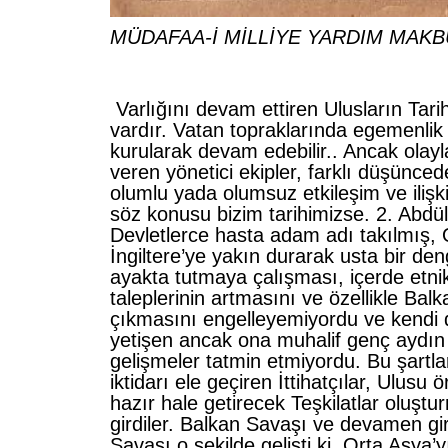
MÜDAFAA-İ MİLLİYE YARDIM MAK
Varlığını devam ettiren Ulusların Tari
vardır. Vatan topraklarında egemenlik 
kurularak devam edebilir.. Ancak olayl
veren yönetici ekipler, farklı düşünced
olumlu yada olumsuz etkileşim ve ilişki
söz konusu bizim tarihimizse. 2. Abdülh
Devletlerce hasta adam adı takılmış, O
İngiltere’ye yakın durarak usta bir den
ayakta tutmaya çalışması, içerde etni
taleplerinin artmasını ve özellikle Balk
çıkmasını engelleyemiyordu ve kendi
yetişen ancak ona muhalif genç aydın
gelişmeler tatmin etmiyordu. Bu şartla
iktidarı ele geçiren İttihatçılar, Ulusu 
hazır hale getirecek Teşkilatlar oluşt
girdiler. Balkan Savaşı ve devamen gi
Savaşı o şekilde gelişti ki, Orta Asya’y