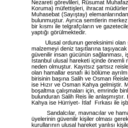
Nezareti görevlileri, Rüsumat Muhaf
Koruma) müfettişleri, ihracat müdürleri
Muhasebat (Sayıştay) elemanlarından
bulunmuştur. Ayrıca semtlerin merke
bir kısmı ile telgrafçıların ve gazetecile
yaptığı görülmektedir.
Ulusal ordunun gereksinimi olan s
malzemeyi deniz taşıtlarına taşıyacak
güvenilir insan gücünün sağlanması, iş
İstanbul ulusal hareketi içinde önemli
neden olmuştur. Kayıtsız şartsız reisl
olan hamallar esnafı iki bölüme ayrılm
birisinin başına Salih ve Osman Reisle
ise Hızır ve Osman Kahya gelmiştir. 
boşaltma çalışmaları için, emrinde binl
bulunduran Salih Reis ile anlaşmıştır
Kahya ise Hürriyet- İtlaf Fırkası ile işbi
Sandalcılar, mavnacılar ve hamall
üyelerinin güvenilir kişiler olması gerek
kurullarının ulusal hareket yanlısı kişil