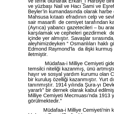
ve tefrik olunarak Erkan_ı Harbiye bin
ve yüzbaşı Nail ve Hacı Sami ve Eşref
Beyler’in kumandasında olarak harbe g
Mahsusa kıtaatı efradının celp ve sevkl
sair masarifi de cemiyet tarafından ka
(Ayrıca) yabancı gazetecileri – bu arad
karşılamak ve cepheleri gezdirmek de
içinde yer almıştır. Savaşlar sırasınd
aleyhimizdeyken “ Osmanlıları haklı 
Edmond Raymond’la da ilişki kurmuş v
iletmiştir.
Müdafaa-i Milliye Cemiyeti giderek
temsilci niteliği kazanmış, ünü artmıştı
hayır ve sosyal yardım kurumu olan Ce
bir kuruluş özelliği kazanmıştır. Yurt 
tanınmıştır. 1914 yılında Şura-yı Dev
yararlı” bir dernek olarak kabul edilmiş
Milliye Cemiyeti Mecmuası’nda 1913 y
görülmektedir.”
Müdafaa-i Milliye Cemiyeti’nin kur