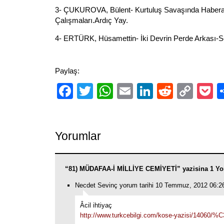
3- ÇUKUROVA, Bülent- Kurtuluş Savaşında Haberal
Çalışmaları.Ardıç Yay.
4- ERTÜRK, Hüsamettin- İki Devrin Perde Arkası-Se
Paylaş:
Facebook
Twitter
WhatsApp
Email
LinkedIn
Reddit
Cop
P
Link
Yorumlar
“81) MÜDAFAA-İ MİLLİYE CEMİYETİ” yazisina 1 Yo
Necdet Sevinç yorum tarihi 10 Temmuz, 2012 06:2
Âcil ihtiyaç
http://www.turkcebilgi.com/kose-yazisi/14060/%C