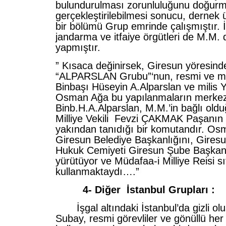
bulundurulması zorunluluğunu doğurm
gerçekleştirilebilmesi sonucu, dernek 
bir bölümü Grup emrinde çalışmıştır. 
jandarma ve itfaiye örgütleri de M.M.
yapmıştır.
” Kısaca değinirsek, Giresun yöresind
“ALPARSLAN Grubu”‘nun, resmi ve mil
Binbaşı Hüseyin A.Alparslan ve milis 
Osman Ağa bu yapılanmaların merkezi
Binb.H.A.Alparslan, M.M.’in bağlı old
Milliye Vekili Fevzi ÇAKMAK Paşanın 
yakından tanıdığı bir komutandır. O
Giresun Belediye Başkanlığını, Gires
Hukuk Cemiyeti Giresun Şube Başkanl
yürütüyor ve Müdafaa-i Milliye Reisi sı
kullanmaktaydı….”
4- Diğer İstanbul Grupları :
İşgal altındaki İstanbul’da gizli oluş
Subay, resmi görevliler ve gönüllü he