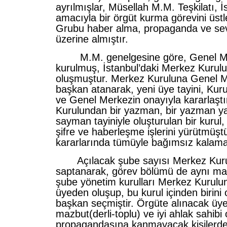
ayrılmışlar, Müsellah M.M. Teşkilatı,
amacıyla bir örgüt kurma görevini üst
Grubu haber alma, propaganda ve sev
üzerine almıştır.
M.M. genelgesine göre, Genel Me
kurulmuş, İstanbul’daki Merkez Kurul
oluşmuştur. Merkez Kuruluna Genel M
başkan atanarak, yeni üye tayini, Kur
ve Genel Merkezin onayıyla kararlaştı
Kurulundan bir yazman, bir yazman ya
sayman tayiniyle oluşturulan bir kurul
şifre ve haberleşme işlerini yürütmüşt
kararlarında tümüyle bağımsız kalama
Açılacak şube sayısı Merkez Kur
saptanarak, görev bölümü de aynı m
şube yönetim kurulları Merkez Kurulun
üyeden oluşup, bu kurul içinden birini o
başkan seçmiştir. Örgüte alınacak üyel
mazbut(derli-toplu) ve iyi ahlak sahibi 
propagandasına kanmayacak kişilerde