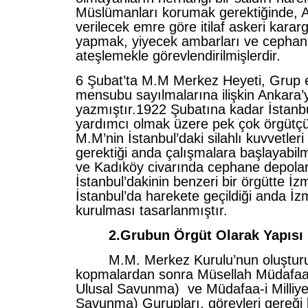
Müslümanları korumak gerektiğinde, 
verilecek emre göre itilaf askeri kara
yapmak, yiyecek ambarları ve cephanel
ateşlemekle görevlendirilmişlerdir.
6 Şubat’ta M.M Merkez Heyeti, Grup 
mensubu sayılmalarına ilişkin Ankara’y
yazmıştır.1922 Şubatına kadar İstanb
yardımcı olmak üzere pek çok örgütçü 
M.M’nin İstanbul’daki silahlı kuvvetleri 
gerektiği anda çalışmalara başlayabilm
ve Kadıköy civarında cephane depolar
İstanbul’dakinin benzeri bir örgütte İz
İstanbul’da harekete geçildiği anda İzmit
kurulması tasarlanmıştır.
2.Grubun Örgüt Olarak Yapısı 
M.M. Merkez Kurulu’nun oluşturu
kopmalardan sonra Müsellah Müdafaa-i 
Ulusal Savunma) ve Müdafaa-i Milliye
Savunma) Gurupları, görevleri gereği 