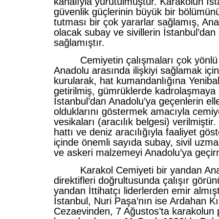
kanalıyla yürütülmüştür. Karakolun İst
güvenlik güçlerinin büyük bir bölümün
tutması bir çok yararlar sağlamış, Anad
olacak subay ve sivillerin İstanbul’da
sağlamıştır.
Cemiyetin çalışmaları çok yönlü o
Anadolu arasında ilişkiyi sağlamak için 
kurularak, hat kumandanlığına Yeniba
getirilmiş, gümrüklerde kadrolaşmaya 
İstanbul’dan Anadolu’ya geçenlerin elle
olduklarını göstermek amacıyla cemiy
vesikaları (aracılık belgesi) verilmişti
hattı ve deniz aracılığıyla faaliyet gö
içinde önemli sayıda subay, sivil uzma
ve askeri malzemeyi Anadolu’ya geçirm
Karakol Cemiyeti bir yandan Ana
direktifleri doğrultusunda çalışır görü
yandan İttihatçı liderlerden emir almışt
İstanbul, Nuri Paşa’nın ise Ardahan Kış
Cezaevinden, 7 Ağustos’ta karakolun p