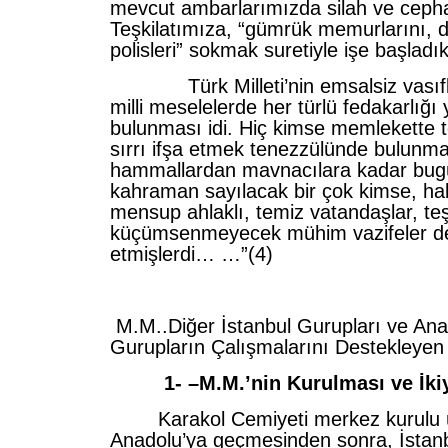
mevcut ambarlarımızda silah ve ceph
Teşkilatımıza, “gümrük memurlarını, d
polisleri” sokmak suretiyle işe başl
Türk Milleti’nin emsalsiz vasıfla
milli meselelerde her türlü fedakarlığ
bulunması idi. Hiç kimse memlekette 
sırrı ifşa etmek tenezzülünde bulunm
hammallardan mavnacılara kadar bugün
kahraman sayılacak bir çok kimse, hal
mensup ahlaklı, temiz vatandaşlar, te
küçümsenmeyecek mühim vazifeler d
etmişlerdi… …”(4)
M.M..Diğer İstanbul Gurupları ve Ana
Gurupların Çalışmalarını Destekleyen
1- –M.M.’nin Kurulması ve İkiye
Karakol Cemiyeti merkez kurulu ü
Anadolu’ya geçmesinden sonra, İstanbu