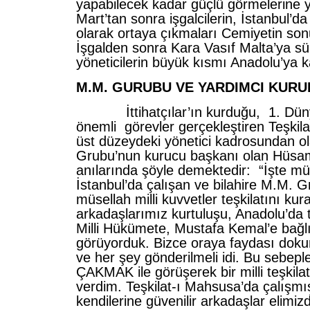
yapabilecek kadar güçlü görmelerine y
Mart’tan sonra işgalcilerin, İstanbul’d
olarak ortaya çıkmaları Cemiyetin son
İşgalden sonra Kara Vasıf Malta’ya s
yöneticilerin büyük kısmı Anadolu’ya k
M.M. GURUBU VE YARDIMCI KUR
İttihatçılar’ın kurduğu, 1. Dün
önemli görevler gerçekleştiren Teşkil
üst düzeydeki yönetici kadrosundan o
Grubu’nun kurucu başkanı olan Hüs
anılarında şöyle demektedir: “İşte mü
İstanbul’da çalışan ve bilahire M.M. G
müsellah milli kuvvetler teşkilatını kur
arkadaşlarımız kurtuluşu, Anadolu’da
Milli Hükümete, Mustafa Kemal’e bağlı
görüyorduk. Bizce oraya faydası doku
ve her şey gönderilmeli idi. Bu sebepl
ÇAKMAK ile görüşerek bir milli teşkil
verdim. Teşkilat-ı Mahsusa’da çalışm
kendilerine güvenilir arkadaşlar elimizd