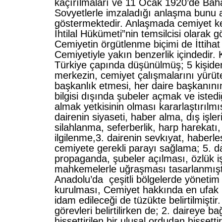
kaçırılmaları ve 11 Ocak 1920’de Baha
Sovyetlerle imzaladığı anlaşma bunu 
göstermektedir. Anlaşmada cemiyet ke
İhtilal Hükümeti”nin temsilcisi olarak 
Cemiyetin örgütlenme biçimi de İttihat
Cemiyetiyle yakın benzerlik içindedir.
Türkiye çapında düşünülmüş; 5 kişide
merkezin, cemiyet çalışmalarını yürüt
başkanlık etmesi, her daire başkanının
bilgisi dışında şubeler açmak ve isted
almak yetkisinin olması kararlaştırılmı
dairenin siyaseti, haber alma, dış işleri
silahlanma, seferberlik, harp harekatı, 
ilgilenme,3. dairenin sevkıyat, haberl
cemiyete gerekli parayı sağlama; 5. da
propaganda, şubeler açılması, özlük iş
mahkemelerle uğraşması tasarlanmıştı
Anadolu’da çeşitli bölgelerde yönetim 
kurulması, Cemiyet hakkında en ufak b
idam edileceği de tüzükte belirtilmiştir.
görevleri belirtilirken de; 2. daireye ba
hissettirilen bir ulusal ordudan hissettir