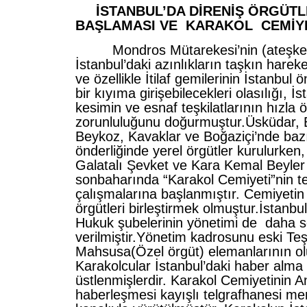
İSTANBUL’DA DİRENİŞ ÖRGÜTL
BAŞLAMASI VE KARAKOL CEMİYE
Mondros Mütarekesi’nin (ateşkes
İstanbul’daki azınlıkların taşkın harek
ve özellikle İtilaf gemilerinin İstanbul 
bir kıyıma girişebilecekleri olasılığı, İ
kesimin ve esnaf teşkilatlarının hızla 
zorunluluğunu doğurmuştur.Üsküdar, B
Beykoz, Kavaklar ve Boğaziçi’nde baz
önderliğinde yerel örgütler kurulurken,
Galatalı Şevket ve Kara Kemal Beyler
sonbaharında “Karakol Cemiyeti”nin te
çalışmalarına başlanmıştır. Cemiyetin il
örgütleri birleştirmek olmuştur.İstanbu
Hukuk şubelerinin yönetimi de daha 
verilmiştir.Yönetim kadrosunu eski Teşk
Mahsusa(Özel örgüt) elemanlarının o
Karakolcular İstanbul’daki haber alma f
üstlenmişlerdir. Karakol Cemiyetinin A
haberleşmesi kayışlı telgrafhanesi m