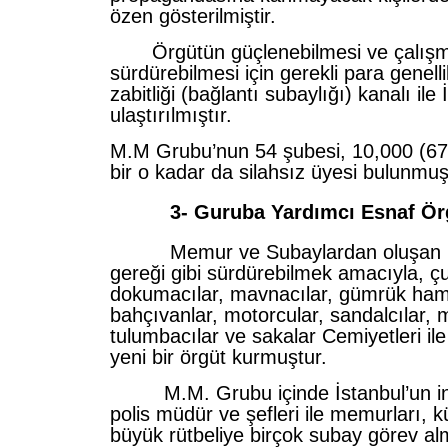
özen gösterilmiştir.
Örgütün güçlenebilmesi ve çalışma
sürdürebilmesi için gerekli para genelli
zabitliği (bağlantı subaylığı) kanalı ile 
ulaştırılmıştır.
M.M Grubu’nun 54 şubesi, 10,000 (67) 
bir o kadar da silahsız üyesi bulunmuş
3-
Guruba Yardımcı Esnaf Örg
Memur ve Subaylardan oluşan M.
gereği gibi sürdürebilmek amacıyla, çu
dokumacılar, mavnacılar, gümrük hamal
bahçıvanlar, motorcular, sandalcılar, m
tulumbacılar ve sakalar Cemiyetleri il
yeni bir örgüt kurmuştur.
M.M. Grubu içinde İstanbul’un inz
polis müdür ve şefleri ile memurları, k
büyük rütbeliye birçok subay görev alm