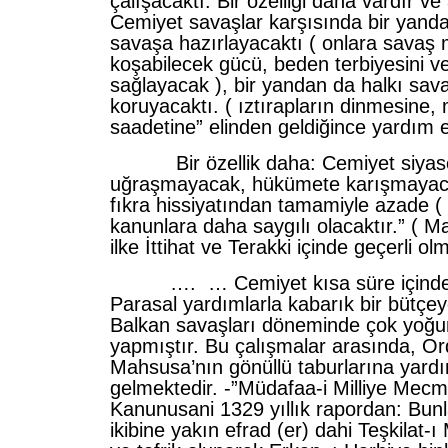
çalışacaktı. Bir özelliği daha vardır ve 
Cemiyet savaşlar karşısında bir yanda
savaşa hazırlayacaktı ( onlara savaş
koşabilecek gücü, beden terbiyesini ve
sağlayacak ), bir yandan da halkı sav
koruyacaktı. ( ıztırapların dinmesine, m
saadetine” elinden geldiğince yardım 
Bir özellik daha: Cemiyet siyase
uğraşmayacak, hükümete karışmayacak
fıkra hissiyatından tamamiyle azade ( 
kanunlara daha saygılı olacaktır.” ( M
ilke İttihat ve Terakki içinde geçerli ol
…. … Cemiyet kısa süre içinde ör
Parasal yardımlarla kabarık bir bütçey
Balkan savaşları döneminde çok yoğu
yapmıştır. Bu çalışmalar arasında, Or
Mahsusa’nın gönüllü taburlarına yard
gelmektedir. -”Müdafaa-i Milliye Mecm
Kanunusani 1329 yıllık rapordan: Bun
ikibine yakın efrad (er) dahi Teşkilat-