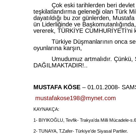
Çok eski tarihlerden beri devlet
teşkilatlandırma geleneği olan Türk Mill
dayatıldığı bu zor günlerden, Musta
ün Liderliğinde ve Başkomutanlığında
vererek, TÜRKİYE CUMHURİYETİ’ni ku
Türkiye Düşmanlarının onca sen
oyunlarına karşın,
Umudumuz artmalıdır. Çünkü, 
DAĞILMAKTADIR!..
MUSTAFA KÖSE
– 01.01.2008- SA
mustafakose198@mynet.com
KAYNAKÇA:
1- BIYIKOĞLU, Tevfik- Trakya’da Milli Mücadele-s.
2- TUNAYA, T.Zafer- Türkiye’de Siyasal Partiler.