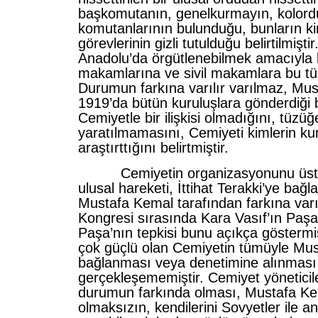
başkomutanın, genelkurmayın, kolordu
komutanlarının bulunduğu, bunların k
görevlerinin gizli tutulduğu belirtilmişti
Anadolu’da örgütlenebilmek amacıyla
makamlarına ve sivil makamlara bu tü
Durumun farkına varılır varılmaz, Mu
1919’da bütün kuruluşlara gönderdiği b
Cemiyetle bir ilişkisi olmadığını, tüzüğe
yaratılmamasını, Cemiyeti kimlerin k
araştırttığını belirtmiştir.
Cemiyetin organizasyonunu üstle
ulusal hareketi, İttihat Terakki’ye bağl
Mustafa Kemal tarafından farkına varı
Kongresi sırasında Kara Vasıf’ın Paşa
Paşa’nın tepkisi bunu açıkça göstermiş
çok güçlü olan Cemiyetin tümüyle Mu
bağlanması veya denetimine alınması
gerçekleşememiştir. Cemiyet yöneticil
durumun farkında olması, Mustafa Kem
olmaksızın, kendilerini Sovyetler ile 