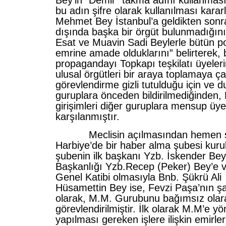
Bey’in “Demir” takma adını kullanması,
bu adın şifre olarak kullanılması kararla
Mehmet Bey İstanbul’a geldikten son
dışında başka bir örgüt bulunmadığın
Esat ve Muavin Sadi Beylerle bütün p
emrine amade olduklarını” belirterek,
propagandayı Topkapı teşkilatı üyeleri
ulusal örgütleri bir araya toplamaya ça
görevlendirme gizli tutulduğu için ve 
guruplara önceden bildirilmediğinden
girişimleri diğer guruplara mensup üye
karşılanmıştır.
Meclisin açılmasından hemen so
Harbiye’de bir haber alma şubesi kuru
şubenin ilk başkanı Yzb. İskender Be
Başkanlığı Yzb.Recep (Peker) Bey’e 
Genel Katibi olmasıyla Bnb. Şükrü Ali 
Hüsamettin Bey ise, Fevzi Paşa’nın ş
olarak, M.M. Gurubunu bağımsız olar
görevlendirilmiştir. İlk olarak M.M’e y
yapılması gereken işlere ilişkin emirler