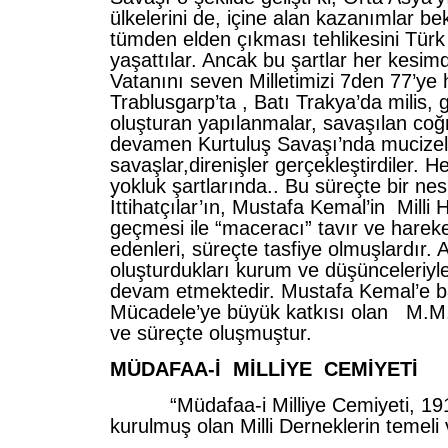
ülkelerini de, içine alan kazanımlar be
tümden elden çıkması tehlikesini Türk
yaşattılar. Ancak bu şartlar her kesi
Vatanını seven Milletimizi 7den 77’ye 
Trablusgarp’ta , Batı Trakya’da milis, 
oluşturan yapılanmalar, savaşılan coğ
devamen Kurtuluş Savaşı’nda mucize
savaşlar,direnişler gerçekleştirdiler
yokluk şartlarında.. Bu süreçte bir nes
İttihatçılar’ın, Mustafa Kemal’in Milli
geçmesi ile “maceracı” tavır ve harek
edenleri, süreçte tasfiye olmuşlardır.
oluşturdukları kurum ve düşünceleriyle 
devam etmektedir. Mustafa Kemal’e bağ
Mücadele’ye büyük katkısı olan M.M
ve süreçte oluşmuştur.
MÜDAFAA-İ MİLLİYE CEMİYETİ
“Müdafaa-i Milliye Cemiyeti, 1918
kurulmuş olan Milli Derneklerin temeli