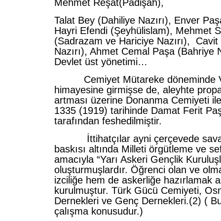
Mehmet Reşat(Padişah),
Talat Bey (Dahiliye Nazırı), Enver Paş
Hayri Efendi (Şeyhülislam), Mehmet S
(Sadrazam ve Hariciye Nazırı), Cavit
Nazırı), Ahmet Cemal Paşa (Bahriye N
Devlet üst yönetimi…
Cemiyet Mütareke döneminde Vah
himayesine girmişse de, aleyhte prop
artması üzerine Donanma Cemiyeti ile
1335 (1919) tarihinde Damat Ferit Pa
tarafından feshedilmiştir.
İttihatçılar ayni çerçevede savaş
baskısı altında Milleti örgütleme ve s
amacıyla “Yarı Askeri Gençlik Kuruluşl
oluşturmuşlardır. Öğrenci olan ve ol
izciliğe hem de askerliğe hazırlamak 
kurulmuştur. Türk Gücü Cemiyeti, Os
Dernekleri ve Genç Dernekleri.(2) ( Bu
çalışma konusudur.)