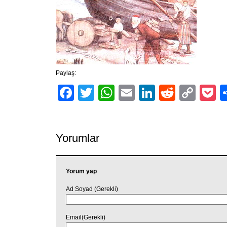
Paylaş:
Facebook
Twitter
WhatsApp
Email
LinkedIn
Reddit
Cop
P
Link
Yorumlar
Yorum yap
Ad Soyad (Gerekli)
Email(Gerekli)