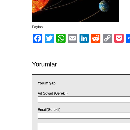
Paylaş:
Facebook
Twitter
WhatsApp
Email
LinkedIn
Reddit
Cop
P
Link
Yorumlar
Yorum yap
Ad Soyad (Gerekli)
Email(Gerekli)