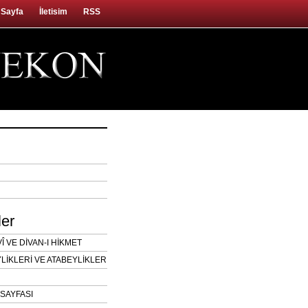
 Sayfa
İletisim
RSS
ler
 VE DİVAN-I HİKMET
LİKLERİ VE ATABEYLİKLER
SAYFASI