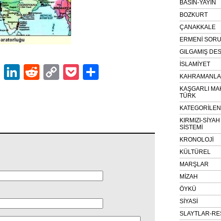
BASIN-YAYIN
BOZKURT
ÇANAKKALE
ERMENİ SOR
GILGAMIŞ DES
İSLAMİYET
ok
er
atsApp
Email
LinkedIn
Reddit
Copy
Pocket
Share
KAHRAMANLAR
Link
KAŞGARLI MA
TÜRK
KATEGORİLE
KIRMIZI-SİYA
SİSTEMİ
KRONOLOJİ
KÜLTÜREL
MARŞLAR
MİZAH
ÖYKÜ
SİYASİ
SLAYTLAR-RE