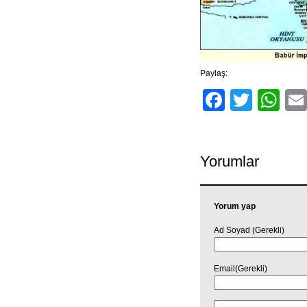
Paylaş:
Facebo
Twitt
Wh
Yorumlar
Yorum yap
Ad Soyad (Gerekli)
Email(Gerekli)