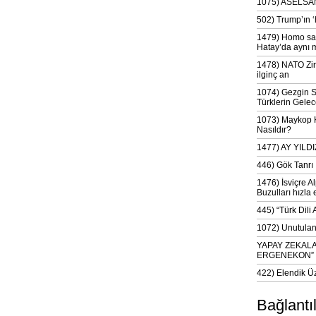
1075) ASELSAN
502) Trump’ın 
1479) Homo sap
Hatay’da aynı 
1478) NATO Zir
ilginç an
1074) Gezgin S
Türklerin Gelec
1073) Maykop Kü
Nasıldır?
1477) AY YIL
446) Gök Tanrı 
1476) İsviçre Al
Buzulları hızla 
445) “Türk Dili
1072) Unutulan 
YAPAY ZEKAL
ERGENEKON”
422) Elendik Ü
Bağlantı