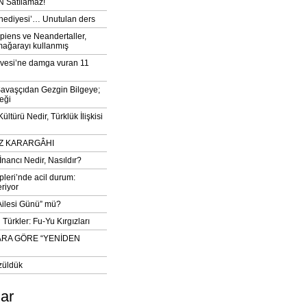
 Satılamaz!
‘hediyesi’… Unutulan ders
iens ve Neandertaller,
mağarayı kullanmış
vesi’ne damga vuran 11
avaşçıdan Gezgin Bilgeye;
eği
ltürü Nedir, Türklük İlişkisi
DIZ KARARGÂHI
İnancı Nedir, Nasıldır?
pleri’nde acil durum:
eriyor
 Ailesi Günü” mü?
Türkler: Fu-Yu Kırgızları
ARA GÖRE “YENİDEN
züldük
lar