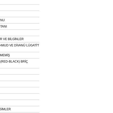
UNU
TANI
 VE BİLGİNLER
HMUD VE DİVANÜ LÜGATİ'T
NMEMİŞ
H (RED-BLACK) BRİÇ
SİMLER