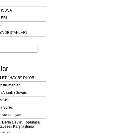
AHSUSA
LERİ
I
YA DESTANLARI
lar
LETİ “HAYIR!” DİYOR
Enstrümanları
n Arjantin Sevgisi
VGİSİ
a Süreci
k var oralıyam
ı, Derin Devlet, Toplumsal
ayeseli Karşılaştırma