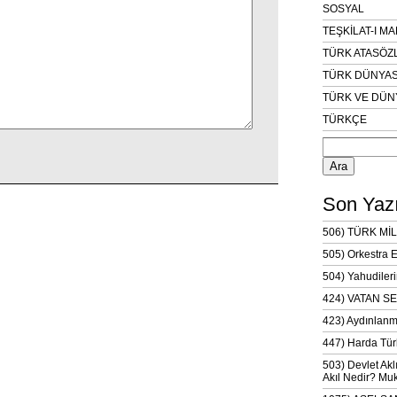
SOSYAL
TEŞKİLAT-I M
TÜRK ATASÖZ
TÜRK DÜNYAS
TÜRK VE DÜN
TÜRKÇE
Arama:
Son Yazı
506) TÜRK MİL
505) Orkestra 
504) Yahudileri
424) VATAN SE
423) Aydınlanm
447) Harda Tür
503) Devlet Akl
Akıl Nedir? Muk